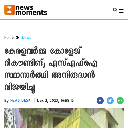
Home
News
കേരളവർമ്മ കോളേജ്
റീകൗണ്ടിങ്; എസ്എഫ്ഐ
സ്ഥാനാർത്ഥി അനിരുദ്ധൻ
വിജയിച്ചു
|
By
NEWS DESK
Dec 2, 2023, 16:58 IST