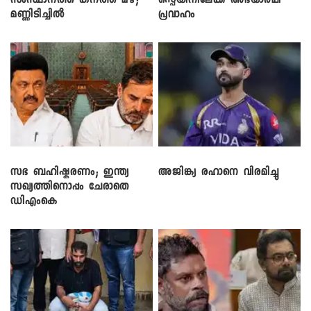
സംസ്ഥാനത്ത് കനത്ത മഴ;
സ്പെയിനിലേക്ക് അഭയാർഥി
മണ്ണിടിച്ചിൽ
പ്രവാഹം
സഭ ബഹിഷ്കരണം; ഇന്ത്യ
അജിങ്ക്യ രഹാനെ വിരമിച്ചു
സഖ്യത്തിനൊപ്പം ചേരാതെ
ഡിഎംകെ