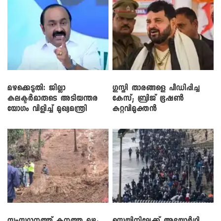
മഴക്കെടുതി: ജില്ലാ
​ഗുസ്തി താരങ്ങളെ പീഡിപ്പിച്ച
കലക്ടർമാരുടെ അടിയന്തര
കേസ്; ബ്രിജ് ഭൂഷൺ
യോഗം വിളിച്ച് മുഖ്യമന്ത്രി
കുറ്റവിമുക്തൻ