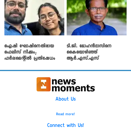
ഐഷി ഘോഷിനെതിരായ
ടി.ജി. മോഹൻദാസിനെ
പൊലീസ് നീക്കം;
കൈയൊഴിഞ്ഞ്
പാര്‍ലമെന്റിൽ പ്രതിഷേധം
ആർ.എസ്.എസ്
About Us
Read more!
Connect with Us!