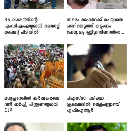
35 ലക്ഷത്തിന്റെ
സമരം ഹൈജാക്ക് ചെയ്യാതെ
എംഡിഎംഎയുമായി മലയാളി
പണിയെടുത്ത് കുടുംബം
പൈലറ്റ് പിടിയിൽ
പോറ്റെടാ; ബ്രിട്ടാസിനെതിരെ
നടൻ വിനായകൻ
മധ്യപ്രദേശിൽ കർഷകരുടെ
പിഎസ്‌സി പരീക്ഷാ
വൻ മാർച്ച്, പിന്തുണയുമായി
ക്രമക്കേ‌ടിൽ ക്രൈംബ്രാഞ്ച്
CJP
എഫ്ഐആർ