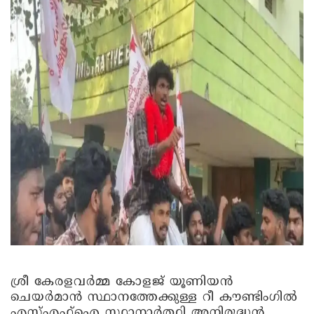
ശ്രീ കേരളവർമ്മ കോളജ് യൂണിയൻ
ചെയർമാൻ സ്ഥാനത്തേക്കുള്ള റീ കൗണ്ടിം​ഗിൽ
എസ്എഫ്ഐ സ്ഥാനാർത്ഥി അനിരുദ്ധൻ