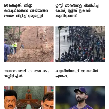
മഴക്കെടുതി: ജില്ലാ
​ഗുസ്തി താരങ്ങളെ പീഡിപ്പിച്ച
കലക്ടർമാരുടെ അടിയന്തര
കേസ്; ബ്രിജ് ഭൂഷൺ
യോഗം വിളിച്ച് മുഖ്യമന്ത്രി
കുറ്റവിമുക്തൻ
സംസ്ഥാനത്ത് കനത്ത മഴ;
സ്പെയിനിലേക്ക് അഭയാർഥി
മണ്ണിടിച്ചിൽ
പ്രവാഹം