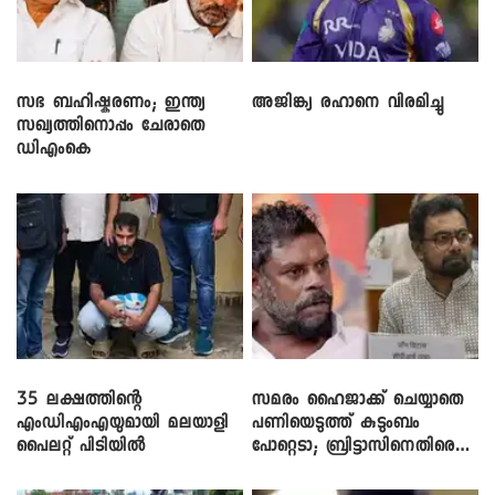
സഭ ബഹിഷ്കരണം; ഇന്ത്യ
അജിങ്ക്യ രഹാനെ വിരമിച്ചു
സഖ്യത്തിനൊപ്പം ചേരാതെ
ഡിഎംകെ
35 ലക്ഷത്തിന്റെ
സമരം ഹൈജാക്ക് ചെയ്യാതെ
എംഡിഎംഎയുമായി മലയാളി
പണിയെടുത്ത് കുടുംബം
പൈലറ്റ് പിടിയിൽ
പോറ്റെടാ; ബ്രിട്ടാസിനെതിരെ
നടൻ വിനായകൻ