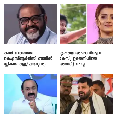
കാശ് വേണ്ടാത്ത
തൃഷയെ അപമാനിച്ചെന്ന
കെഎസ്ആർടിസി ബസിൽ
കേസ്; ഉദയനിധിയെ
സ്ത്രീകൾ തള്ളിക്കയറുന്നു;
അറസ്റ്റ് ചെയ്തു
സി.പി. ജോൺ