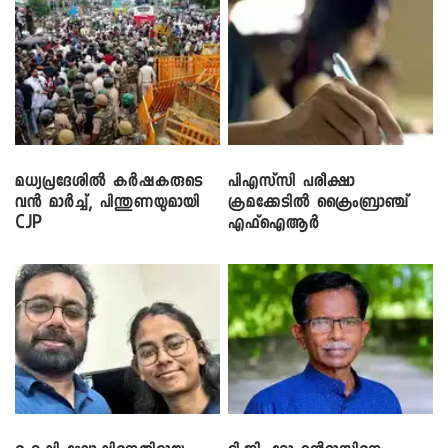
മധ്യപ്രദേശിൽ കർഷകരുടെ
പിഎസ്‌സി പരീക്ഷാ
വൻ മാർച്ച്, പിന്തുണയുമായി
ക്രമക്കേ‌ടിൽ ക്രൈംബ്രാഞ്ച്
CJP
എഫ്ഐആർ