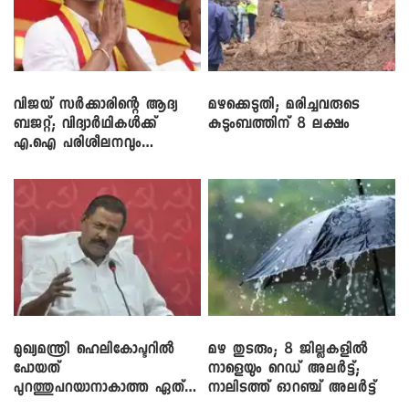
വിജയ് സർക്കാരിന്റെ ആദ്യ
മഴക്കെടുതി; മരിച്ചവരുടെ
ബജറ്റ്; വിദ്യാർഥികൾക്ക്
കുടുംബത്തിന് 8 ലക്ഷം
എ.ഐ പരിശീലനവും
ലാപ്ടോപ്പുകളും
മുഖ്യമന്ത്രി ഹെലികോപ്ടറിൽ
മഴ തുടരും; 8 ജില്ലകളിൽ
പോയത്
നാളെയും റെഡ് അലർട്ട്;
പുറത്തുപറയാനാകാത്ത ഏത്
നാലിടത്ത് ഓറഞ്ച് അലർട്ട്
ഡീലിന്? ; എംവി ​ഗോവിന്ദൻ