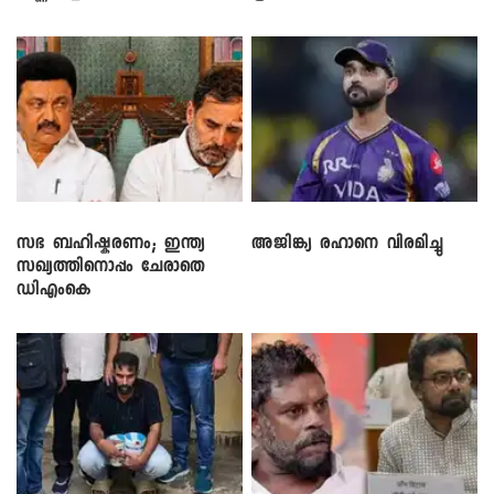
സഭ ബഹിഷ്കരണം; ഇന്ത്യ
അജിങ്ക്യ രഹാനെ വിരമിച്ചു
സഖ്യത്തിനൊപ്പം ചേരാതെ
ഡിഎംകെ