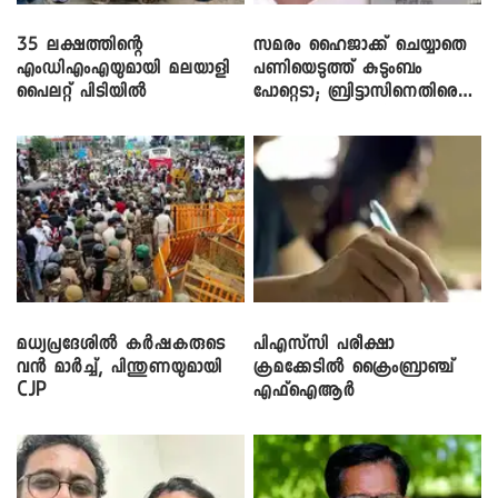
35 ലക്ഷത്തിന്റെ
സമരം ഹൈജാക്ക് ചെയ്യാതെ
എംഡിഎംഎയുമായി മലയാളി
പണിയെടുത്ത് കുടുംബം
പൈലറ്റ് പിടിയിൽ
പോറ്റെടാ; ബ്രിട്ടാസിനെതിരെ
നടൻ വിനായകൻ
മധ്യപ്രദേശിൽ കർഷകരുടെ
പിഎസ്‌സി പരീക്ഷാ
വൻ മാർച്ച്, പിന്തുണയുമായി
ക്രമക്കേ‌ടിൽ ക്രൈംബ്രാഞ്ച്
CJP
എഫ്ഐആർ