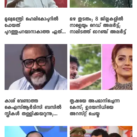
മുഖ്യമന്ത്രി ഹെലികോപ്ടറിൽ
മഴ തുടരും; 8 ജില്ലകളിൽ
പോയത്
നാളെയും റെഡ് അലർട്ട്;
പുറത്തുപറയാനാകാത്ത ഏത്
നാലിടത്ത് ഓറഞ്ച് അലർട്ട്
ഡീലിന്? ; എംവി ​ഗോവിന്ദൻ
കാശ് വേണ്ടാത്ത
തൃഷയെ അപമാനിച്ചെന്ന
കെഎസ്ആർടിസി ബസിൽ
കേസ്; ഉദയനിധിയെ
സ്ത്രീകൾ തള്ളിക്കയറുന്നു;
അറസ്റ്റ് ചെയ്തു
സി.പി. ജോൺ