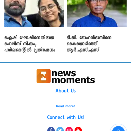
ഐഷി ഘോഷിനെതിരായ
ടി.ജി. മോഹൻദാസിനെ
പൊലീസ് നീക്കം;
കൈയൊഴിഞ്ഞ്
പാര്‍ലമെന്റിൽ പ്രതിഷേധം
ആർ.എസ്.എസ്
About Us
Read more!
Connect with Us!