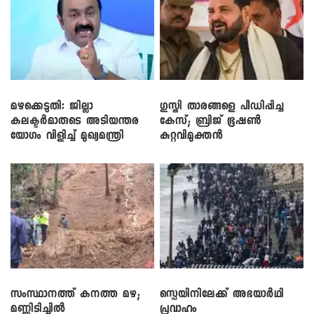
മഴക്കെടുതി: ജില്ലാ
​ഗുസ്തി താരങ്ങളെ പീഡിപ്പിച്ച
കലക്ടർമാരുടെ അടിയന്തര
കേസ്; ബ്രിജ് ഭൂഷൺ
യോഗം വിളിച്ച് മുഖ്യമന്ത്രി
കുറ്റവിമുക്തൻ
സംസ്ഥാനത്ത് കനത്ത മഴ;
സ്പെയിനിലേക്ക് അഭയാർഥി
മണ്ണിടിച്ചിൽ
പ്രവാഹം