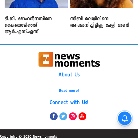
ടി.ജി. മോഹൻദാസിനെ
സിബി മലയിലിനെ
കൈയൊഴിഞ്ഞ്
അപമാനിച്ചിട്ടില്ല; പേളി മാണി
ആർ.എസ്.എസ്
About Us
Read more!
Connect with Us!
Copyright © 2020 Newsmoments