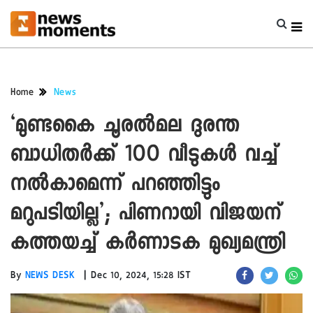
Home
News
‘മുണ്ടകൈ ചൂരൽമല ദുരന്ത
ബാധിതർക്ക് 100 വീടുകൾ വച്ച്
നൽകാമെന്ന് പറഞ്ഞിട്ടും
മറുപടിയില്ല’; പിണറായി വിജയന്
കത്തയച്ച് കർണാടക മുഖ്യമന്ത്രി
|
By
NEWS DESK
Dec 10, 2024, 15:28 IST