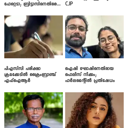
പോറ്റെടാ; ബ്രിട്ടാസിനെതിരെ
CJP
നടൻ വിനായകൻ
പിഎസ്‌സി പരീക്ഷാ
ഐഷി ഘോഷിനെതിരായ
ക്രമക്കേ‌ടിൽ ക്രൈംബ്രാഞ്ച്
പൊലീസ് നീക്കം;
എഫ്ഐആർ
പാര്‍ലമെന്റിൽ പ്രതിഷേധം