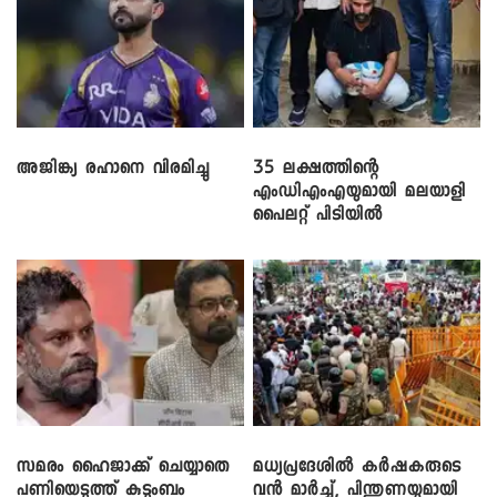
അജിങ്ക്യ രഹാനെ വിരമിച്ചു
35 ലക്ഷത്തിന്റെ
എംഡിഎംഎയുമായി മലയാളി
പൈലറ്റ് പിടിയിൽ
സമരം ഹൈജാക്ക് ചെയ്യാതെ
മധ്യപ്രദേശിൽ കർഷകരുടെ
പണിയെടുത്ത് കുടുംബം
വൻ മാർച്ച്, പിന്തുണയുമായി