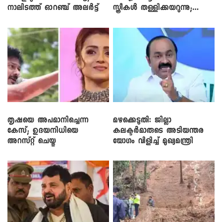
നാലിടത്ത് ഓറഞ്ച് അലർട്ട്
സ്ത്രീകൾ തള്ളിക്കയറുന്നു;
സി.പി. ജോൺ
തൃഷയെ അപമാനിച്ചെന്ന
മഴക്കെടുതി: ജില്ലാ
കേസ്; ഉദയനിധിയെ
കലക്ടർമാരുടെ അടിയന്തര
അറസ്റ്റ് ചെയ്തു
യോഗം വിളിച്ച് മുഖ്യമന്ത്രി