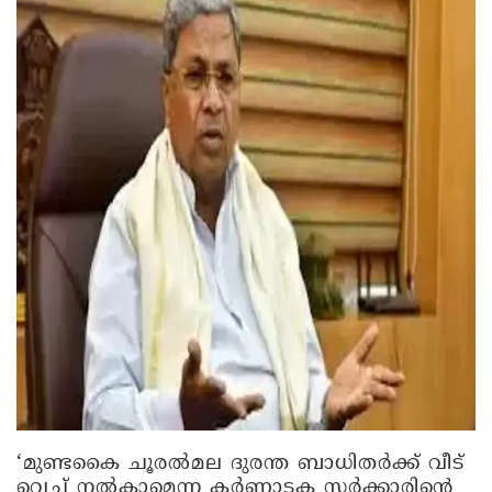
‘മുണ്ടകൈ ചൂരൽമല ദുരന്ത ബാധിതര്‍ക്ക് വീട്
വെച്ച് നൽകാമെന്ന കര്‍ണാടക സര്‍ക്കാരിന്‍റെ