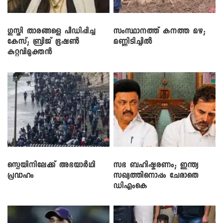
​ഗുസ്തി താരങ്ങളെ പീഡിപ്പിച്ച
സംസ്ഥാനത്ത് കനത്ത മഴ;
കേസ്; ബ്രിജ് ഭൂഷൺ
മണ്ണിടിച്ചിൽ
കുറ്റവിമുക്തൻ
സ്പെയിനിലേക്ക് അഭയാർഥി
സഭ ബഹിഷ്കരണം; ഇന്ത്യ
പ്രവാഹം
സഖ്യത്തിനൊപ്പം ചേരാതെ
ഡിഎംകെ