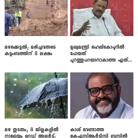
മഴക്കെടുതി; മരിച്ചവരുടെ
മുഖ്യമന്ത്രി ഹെലികോപ്ടറിൽ
കുടുംബത്തിന് 8 ലക്ഷം
പോയത്
പുറത്തുപറയാനാകാത്ത ഏത്
ഡീലിന്? ; എംവി ​ഗോവിന്ദൻ
മഴ തുടരും; 8 ജില്ലകളിൽ
കാശ് വേണ്ടാത്ത
നാളെയും റെഡ് അലർട്ട്;
കെഎസ്ആർടിസി ബസിൽ