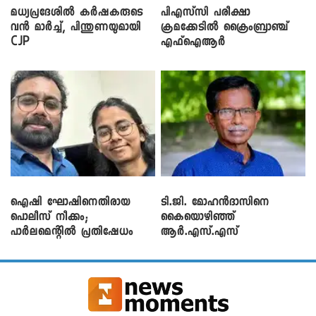
മധ്യപ്രദേശിൽ കർഷകരുടെ
പിഎസ്‌സി പരീക്ഷാ
വൻ മാർച്ച്, പിന്തുണയുമായി
ക്രമക്കേ‌ടിൽ ക്രൈംബ്രാഞ്ച്
CJP
എഫ്ഐആർ
ഐഷി ഘോഷിനെതിരായ
ടി.ജി. മോഹൻദാസിനെ
പൊലീസ് നീക്കം;
കൈയൊഴിഞ്ഞ്
പാര്‍ലമെന്റിൽ പ്രതിഷേധം
ആർ.എസ്.എസ്