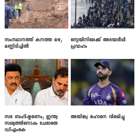
സംസ്ഥാനത്ത് കനത്ത മഴ;
സ്പെയിനിലേക്ക് അഭയാർഥി
മണ്ണിടിച്ചിൽ
പ്രവാഹം
സഭ ബഹിഷ്കരണം; ഇന്ത്യ
അജിങ്ക്യ രഹാനെ വിരമിച്ചു
സഖ്യത്തിനൊപ്പം ചേരാതെ
ഡിഎംകെ