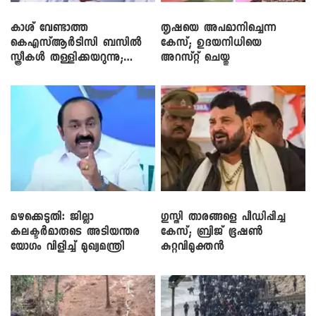
കാശ് വേണ്ടാത്ത
തൃഷയെ അപമാനിച്ചെന്ന
കെഎസ്ആർടിസി ബസിൽ
കേസ്; ഉദയനിധിയെ
സ്ത്രീകൾ തള്ളിക്കയറുന്നു;
അറസ്റ്റ് ചെയ്തു
സി.പി. ജോൺ
മഴക്കെടുതി: ജില്ലാ
​ഗുസ്തി താരങ്ങളെ പീഡിപ്പിച്ച
കലക്ടർമാരുടെ അടിയന്തര
കേസ്; ബ്രിജ് ഭൂഷൺ
യോഗം വിളിച്ച് മുഖ്യമന്ത്രി
കുറ്റവിമുക്തൻ