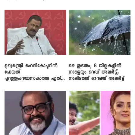
ലാപ്ടോപ്പുകളും
മുഖ്യമന്ത്രി ഹെലികോപ്ടറിൽ
മഴ തുടരും; 8 ജില്ലകളിൽ
പോയത്
നാളെയും റെഡ് അലർട്ട്;
പുറത്തുപറയാനാകാത്ത ഏത്
നാലിടത്ത് ഓറഞ്ച് അലർട്ട്
ഡീലിന്? ; എംവി ​ഗോവിന്ദൻ