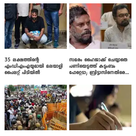
35 ലക്ഷത്തിന്റെ
സമരം ഹൈജാക്ക് ചെയ്യാതെ
എംഡിഎംഎയുമായി മലയാളി
പണിയെടുത്ത് കുടുംബം
പൈലറ്റ് പിടിയിൽ
പോറ്റെടാ; ബ്രിട്ടാസിനെതിരെ
നടൻ വിനായകൻ