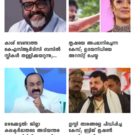
കാശ് വേണ്ടാത്ത
തൃഷയെ അപമാനിച്ചെന്ന
കെഎസ്ആർടിസി ബസിൽ
കേസ്; ഉദയനിധിയെ
സ്ത്രീകൾ തള്ളിക്കയറുന്നു;
അറസ്റ്റ് ചെയ്തു
സി.പി. ജോൺ
മഴക്കെടുതി: ജില്ലാ
​ഗുസ്തി താരങ്ങളെ പീഡിപ്പിച്ച
കലക്ടർമാരുടെ അടിയന്തര
കേസ്; ബ്രിജ് ഭൂഷൺ