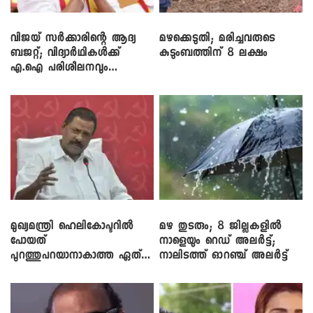
വിജയ് സർക്കാരിന്റെ ആദ്യ
മഴക്കെടുതി; മരിച്ചവരുടെ
ബജറ്റ്; വിദ്യാർഥികൾക്ക്
കുടുംബത്തിന് 8 ലക്ഷം
എ.ഐ പരിശീലനവും
ലാപ്ടോപ്പുകളും
മുഖ്യമന്ത്രി ഹെലികോപ്ടറിൽ
മഴ തുടരും; 8 ജില്ലകളിൽ
പോയത്
നാളെയും റെഡ് അലർട്ട്;
പുറത്തുപറയാനാകാത്ത ഏത്
നാലിടത്ത് ഓറഞ്ച് അലർട്ട്
ഡീലിന്? ; എംവി ​ഗോവിന്ദൻ