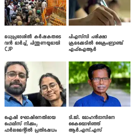
മധ്യപ്രദേശിൽ കർഷകരുടെ
പിഎസ്‌സി പരീക്ഷാ
വൻ മാർച്ച്, പിന്തുണയുമായി
ക്രമക്കേ‌ടിൽ ക്രൈംബ്രാഞ്ച്
CJP
എഫ്ഐആർ
ഐഷി ഘോഷിനെതിരായ
ടി.ജി. മോഹൻദാസിനെ
പൊലീസ് നീക്കം;
കൈയൊഴിഞ്ഞ്
പാര്‍ലമെന്റിൽ പ്രതിഷേധം
ആർ.എസ്.എസ്