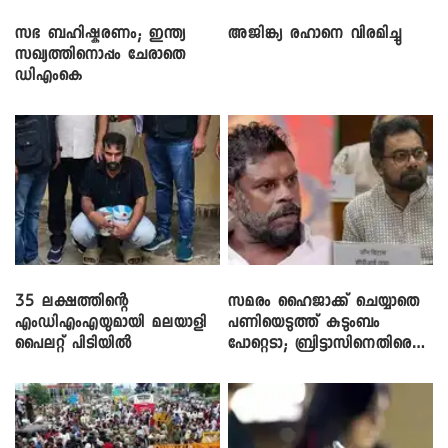
സഭ ബഹിഷ്കരണം; ഇന്ത്യ
അജിങ്ക്യ രഹാനെ വിരമിച്ചു
സഖ്യത്തിനൊപ്പം ചേരാതെ
ഡിഎംകെ
35 ലക്ഷത്തിന്റെ
സമരം ഹൈജാക്ക് ചെയ്യാതെ
എംഡിഎംഎയുമായി മലയാളി
പണിയെടുത്ത് കുടുംബം
പൈലറ്റ് പിടിയിൽ
പോറ്റെടാ; ബ്രിട്ടാസിനെതിരെ
നടൻ വിനായകൻ