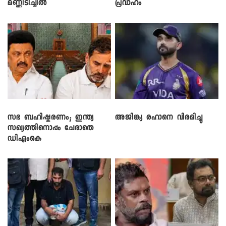
മണ്ണിടിച്ചിൽ
പ്രവാഹം
സഭ ബഹിഷ്കരണം; ഇന്ത്യ
അജിങ്ക്യ രഹാനെ വിരമിച്ചു
സഖ്യത്തിനൊപ്പം ചേരാതെ
ഡിഎംകെ