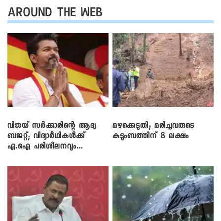
AROUND THE WEB
വിജയ് സർക്കാരിന്റെ ആദ്യ
മഴക്കെടുതി; മരിച്ചവരുടെ
ബജറ്റ്; വിദ്യാർഥികൾക്ക്
കുടുംബത്തിന് 8 ലക്ഷം
എ.ഐ പരിശീലനവും
ലാപ്ടോപ്പുകളും