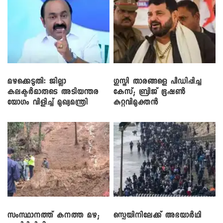
മഴക്കെടുതി: ജില്ലാ
​ഗുസ്തി താരങ്ങളെ പീഡിപ്പിച്ച
കലക്ടർമാരുടെ അടിയന്തര
കേസ്; ബ്രിജ് ഭൂഷൺ
യോഗം വിളിച്ച് മുഖ്യമന്ത്രി
കുറ്റവിമുക്തൻ
സംസ്ഥാനത്ത് കനത്ത മഴ;
സ്പെയിനിലേക്ക് അഭയാർഥി