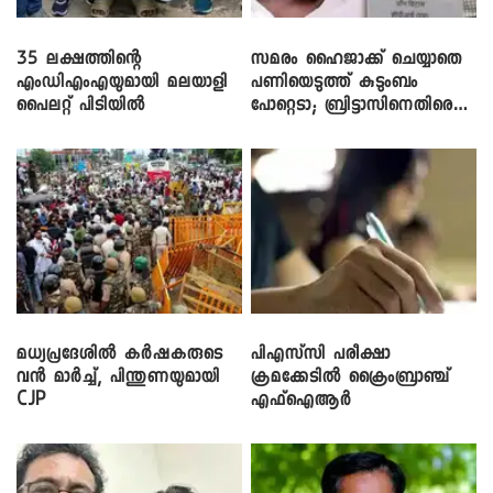
35 ലക്ഷത്തിന്റെ
സമരം ഹൈജാക്ക് ചെയ്യാതെ
എംഡിഎംഎയുമായി മലയാളി
പണിയെടുത്ത് കുടുംബം
പൈലറ്റ് പിടിയിൽ
പോറ്റെടാ; ബ്രിട്ടാസിനെതിരെ
നടൻ വിനായകൻ
മധ്യപ്രദേശിൽ കർഷകരുടെ
പിഎസ്‌സി പരീക്ഷാ
വൻ മാർച്ച്, പിന്തുണയുമായി
ക്രമക്കേ‌ടിൽ ക്രൈംബ്രാഞ്ച്
CJP
എഫ്ഐആർ