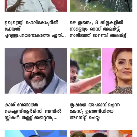
മുഖ്യമന്ത്രി ഹെലികോപ്ടറിൽ
മഴ തുടരും; 8 ജില്ലകളിൽ
പോയത്
നാളെയും റെഡ് അലർട്ട്;
പുറത്തുപറയാനാകാത്ത ഏത്
നാലിടത്ത് ഓറഞ്ച് അലർട്ട്
ഡീലിന്? ; എംവി ​ഗോവിന്ദൻ
കാശ് വേണ്ടാത്ത
തൃഷയെ അപമാനിച്ചെന്ന
കെഎസ്ആർടിസി ബസിൽ
കേസ്; ഉദയനിധിയെ
സ്ത്രീകൾ തള്ളിക്കയറുന്നു;
അറസ്റ്റ് ചെയ്തു
സി.പി. ജോൺ