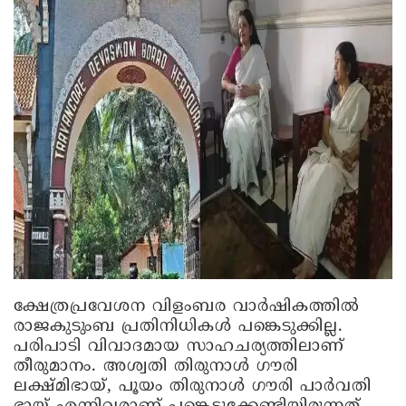
ക്ഷേത്രപ്രവേശന വിളംബര വാർഷികത്തിൽ
രാജകുടുംബ പ്രതിനിധികൾ പങ്കെടുക്കില്ല.
പരിപാടി വിവാദമായ സാഹചര്യത്തിലാണ്
തീരുമാനം. അശ്വതി തിരുനാൾ ഗൗരി
ലക്ഷ്മിഭായ്, പൂയം തിരുനാൾ ഗൗരി പാർവതി