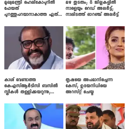
മുഖ്യമന്ത്രി ഹെലികോപ്ടറിൽ
മഴ തുടരും; 8 ജില്ലകളിൽ
പോയത്
നാളെയും റെഡ് അലർട്ട്;
പുറത്തുപറയാനാകാത്ത ഏത്
നാലിടത്ത് ഓറഞ്ച് അലർട്ട്
ഡീലിന്? ; എംവി ​ഗോവിന്ദൻ
കാശ് വേണ്ടാത്ത
തൃഷയെ അപമാനിച്ചെന്ന
കെഎസ്ആർടിസി ബസിൽ
കേസ്; ഉദയനിധിയെ
സ്ത്രീകൾ തള്ളിക്കയറുന്നു;
അറസ്റ്റ് ചെയ്തു
സി.പി. ജോൺ