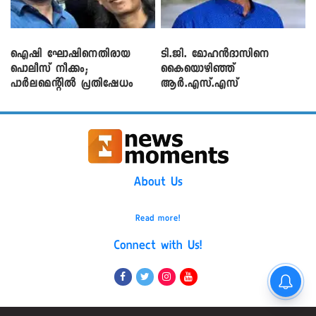
ഐഷി ഘോഷിനെതിരായ
ടി.ജി. മോഹൻദാസിനെ
പൊലീസ് നീക്കം;
കൈയൊഴിഞ്ഞ്
പാര്‍ലമെന്റിൽ പ്രതിഷേധം
ആർ.എസ്.എസ്
About Us
Read more!
Connect with Us!