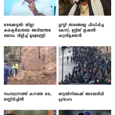
മഴക്കെടുതി: ജില്ലാ
​ഗുസ്തി താരങ്ങളെ പീഡിപ്പിച്ച
കലക്ടർമാരുടെ അടിയന്തര
കേസ്; ബ്രിജ് ഭൂഷൺ
യോഗം വിളിച്ച് മുഖ്യമന്ത്രി
കുറ്റവിമുക്തൻ
സംസ്ഥാനത്ത് കനത്ത മഴ;
സ്പെയിനിലേക്ക് അഭയാർഥി
മണ്ണിടിച്ചിൽ
പ്രവാഹം