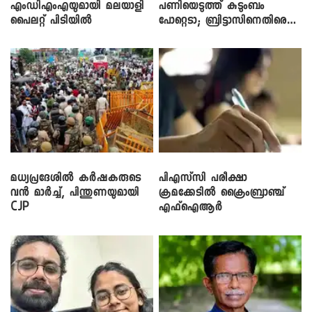
എംഡിഎംഎയുമായി മലയാളി
പണിയെടുത്ത് കുടുംബം
പൈലറ്റ് പിടിയിൽ
പോറ്റെടാ; ബ്രിട്ടാസിനെതിരെ
നടൻ വിനായകൻ
മധ്യപ്രദേശിൽ കർഷകരുടെ
പിഎസ്‌സി പരീക്ഷാ
വൻ മാർച്ച്, പിന്തുണയുമായി
ക്രമക്കേ‌ടിൽ ക്രൈംബ്രാഞ്ച്
CJP
എഫ്ഐആർ