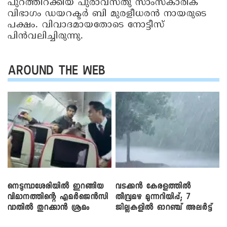
പുറത്തിറക്കിയ പുരാവസ്തു സാംസ്കാരിക
വിഭാഗം ഡയറക്ടർ ബി മുരളീധരൻ നായരുടെ
പക്ഷം. വിവാദമായതോടെ നോട്ടീസ്
പിൻവലിച്ചിരുന്നു.
AROUND THE WEB
നെടുമ്പാശേരിയിൽ ഇറങ്ങിയ
വടക്കൻ കേരളത്തിൽ
വിമാനത്തിന്റെ എമർജെൻസി
തീവ്രമഴ മുന്നറിയിപ്പ്; 7
വാതിൽ തുറക്കാൻ ശ്രമം
ജില്ലകളിൽ ഓറഞ്ച് അലർട്ട്