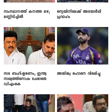
സംസ്ഥാനത്ത് കനത്ത മഴ;
സ്പെയിനിലേക്ക് അഭയാർഥി
മണ്ണിടിച്ചിൽ
പ്രവാഹം
സഭ ബഹിഷ്കരണം; ഇന്ത്യ
അജിങ്ക്യ രഹാനെ വിരമിച്ചു
സഖ്യത്തിനൊപ്പം ചേരാതെ
ഡിഎംകെ