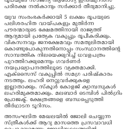
രൂപയുടെ സൗജന്യ ആരോഗ്യ ഇൻഷുറൻസ്
പരിരക്ഷ നൽകാനും സർക്കാർ തീരുമാനിച്ചു.
യുവ സംരംഭകർക്കായി 5 ലക്ഷം രൂപയുടെ
പലിശരഹിത വായ്പകളും മുതിർന്ന
പൗരന്മാരുടെ ക്ഷേമത്തിനായി രാജ്യത്ത്
ആദ്യമായി പ്രത്യേക വകുപ്പും രൂപീകരിക്കും.
വികസനവും ജനക്ഷേമവും സമതുലിതമായി
കൊണ്ടുപോകുന്നതിനൊപ്പം സംസ്ഥാനത്തിന്റെ
സാമ്പത്തിക നിലയെക്കുറിച്ച് ധവളപത്രം
പുറത്തിറക്കുമെന്നും ഗവർണർ
നയപ്രഖ്യാപനത്തിലൂടെ വ്യക്തമാക്കി.
എക്സൈസ് വകുപ്പിൽ സമ​ഗ്ര പരിഷ്കാരം
നടത്തും. ലഹരി നെറ്റുവർക്കുകളെ
ഇല്ലാതാക്കും. സ്കൂൾ കോളജ് ക്യാമ്പസുകൾ
ലഹരിമുക്തമാക്കും. മലബാർ ടെമ്പിൾ പിൽ​ഗ്രിം
പ്രോജക്ട്. ക്ഷേത്രങ്ങളെ ബന്ധപ്പെടുത്തി
തീർഥാടന ടൂറിസം.
അസംഘടിത മേഖലയിൽ ജോലി ചെയ്യുന്ന
സ്ത്രീകൾക്ക് ആറു മാസത്തെ പ്രസവാവധി