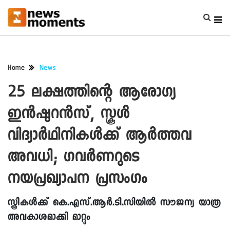
Home
News
25 ലക്ഷത്തിന്റെ ആരോഗ്യ
ഇൻഷുറൻസ്, സ്കൂൾ
വിദ്യാർഥിനികൾക്ക് ആർത്തവ
അവധി; ​ഗവർണറുടെ
നയപ്രഖ്യാപന പ്രസംഗം
സ്ത്രീകൾക്ക് കെ.എസ്.ആർ.ടി.സിയിൽ സൗജന്യ യാത്ര
അവകാശമാക്കി മാറ്റും