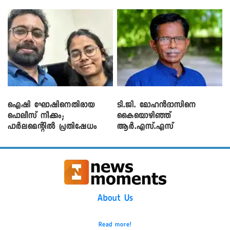
ഐഷി ഘോഷിനെതിരായ
ടി.ജി. മോഹൻദാസിനെ
പൊലീസ് നീക്കം;
കൈയൊഴിഞ്ഞ്
പാര്‍ലമെന്റിൽ പ്രതിഷേധം
ആർ.എസ്.എസ്
About Us
Read more!