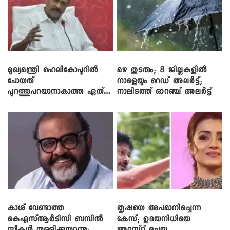
മുഖ്യമന്ത്രി ഹെലികോപ്ടറിൽ
മഴ തുടരും; 8 ജില്ലകളിൽ
പോയത്
നാളെയും റെഡ് അലർട്ട്;
പുറത്തുപറയാനാകാത്ത ഏത്
നാലിടത്ത് ഓറഞ്ച് അലർട്ട്
ഡീലിന്? ; എംവി ​ഗോവിന്ദൻ
കാശ് വേണ്ടാത്ത
തൃഷയെ അപമാനിച്ചെന്ന
കെഎസ്ആർടിസി ബസിൽ
കേസ്; ഉദയനിധിയെ