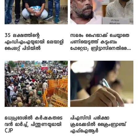
35 ലക്ഷത്തിന്റെ
സമരം ഹൈജാക്ക് ചെയ്യാതെ
എംഡിഎംഎയുമായി മലയാളി
പണിയെടുത്ത് കുടുംബം
പൈലറ്റ് പിടിയിൽ
പോറ്റെടാ; ബ്രിട്ടാസിനെതിരെ
നടൻ വിനായകൻ
മധ്യപ്രദേശിൽ കർഷകരുടെ
പിഎസ്‌സി പരീക്ഷാ
വൻ മാർച്ച്, പിന്തുണയുമായി
ക്രമക്കേ‌ടിൽ ക്രൈംബ്രാഞ്ച്
CJP
എഫ്ഐആർ