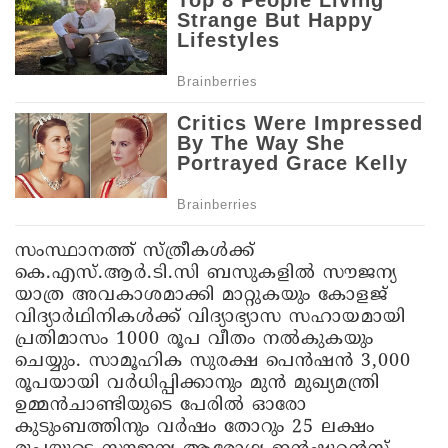
സംസ്ഥാനത്ത് സ്ത്രീകൾക്ക്
കെ.എസ്.ആർ.ടി.സി ബസുകളിൽ സൗജന്യ
യാത്ര അവകാശമാക്കി മാറ്റുകയും കോളജ്
വിദ്യാർഥിനികൾക്ക് വിദ്യാഭ്യാസ സഹായമായി
പ്രതിമാസം 1000 രൂപ വീതം നൽകുകയും
ചെയ്യും. സാമൂഹിക സുരക്ഷ പെൻഷൻ 3,000
രൂപയായി വർധിപ്പിക്കാനും മുൻ മുഖ്യമന്ത്രി
ഉമ്മൻചാണ്ടിയുടെ പേരിൽ ഓരോ
കുടുംബത്തിനും വർഷം തോറും 25 ലക്ഷം