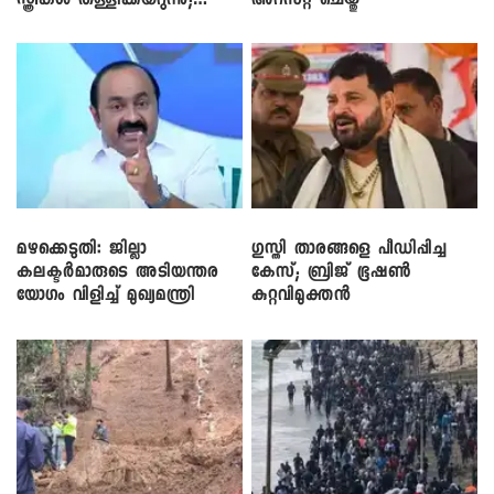
സ്ത്രീകൾ തള്ളിക്കയറുന്നു;
അറസ്റ്റ് ചെയ്തു
സി.പി. ജോൺ
മഴക്കെടുതി: ജില്ലാ
​ഗുസ്തി താരങ്ങളെ പീഡിപ്പിച്ച
കലക്ടർമാരുടെ അടിയന്തര
കേസ്; ബ്രിജ് ഭൂഷൺ
യോഗം വിളിച്ച് മുഖ്യമന്ത്രി
കുറ്റവിമുക്തൻ