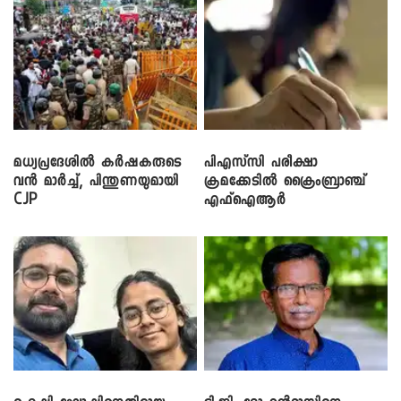
മധ്യപ്രദേശിൽ കർഷകരുടെ
പിഎസ്‌സി പരീക്ഷാ
വൻ മാർച്ച്, പിന്തുണയുമായി
ക്രമക്കേ‌ടിൽ ക്രൈംബ്രാഞ്ച്
CJP
എഫ്ഐആർ