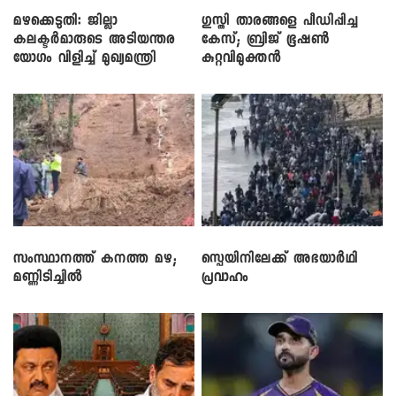
മഴക്കെടുതി: ജില്ലാ
​ഗുസ്തി താരങ്ങളെ പീഡിപ്പിച്ച
കലക്ടർമാരുടെ അടിയന്തര
കേസ്; ബ്രിജ് ഭൂഷൺ
യോഗം വിളിച്ച് മുഖ്യമന്ത്രി
കുറ്റവിമുക്തൻ
സംസ്ഥാനത്ത് കനത്ത മഴ;
സ്പെയിനിലേക്ക് അഭയാർഥി
മണ്ണിടിച്ചിൽ
പ്രവാഹം