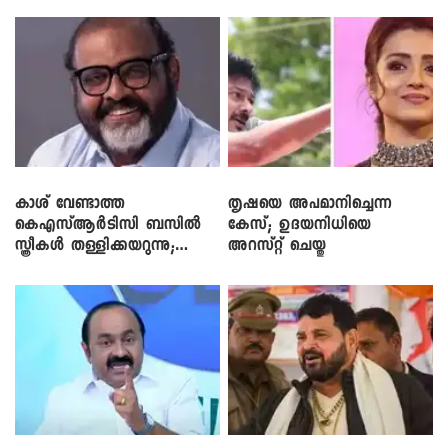
കാശ് വേണ്ടാത്ത
തൃഷയെ അപമാനിച്ചെന്ന
കെഎസ്ആർടിസി ബസിൽ
കേസ്; ഉദയനിധിയെ
സ്ത്രീകൾ തള്ളിക്കയറുന്നു;
അറസ്റ്റ് ചെയ്തു
സി.പി. ജോൺ