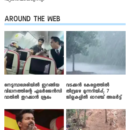
AROUND THE WEB
നെടുമ്പാശേരിയിൽ ഇറങ്ങിയ
വടക്കൻ കേരളത്തിൽ
വിമാനത്തിന്റെ എമർജെൻസി
തീവ്രമഴ മുന്നറിയിപ്പ്; 7
വാതിൽ തുറക്കാൻ ശ്രമം
ജില്ലകളിൽ ഓറഞ്ച് അലർട്ട്