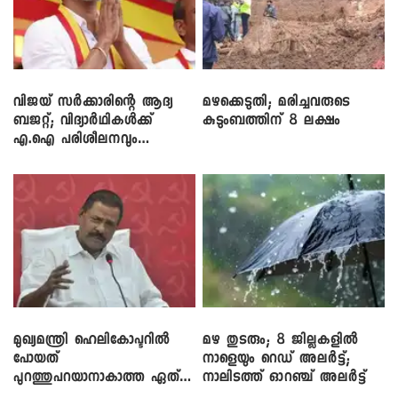
വിജയ് സർക്കാരിന്റെ ആദ്യ
മഴക്കെടുതി; മരിച്ചവരുടെ
ബജറ്റ്; വിദ്യാർഥികൾക്ക്
കുടുംബത്തിന് 8 ലക്ഷം
എ.ഐ പരിശീലനവും
ലാപ്ടോപ്പുകളും
മുഖ്യമന്ത്രി ഹെലികോപ്ടറിൽ
മഴ തുടരും; 8 ജില്ലകളിൽ
പോയത്
നാളെയും റെഡ് അലർട്ട്;
പുറത്തുപറയാനാകാത്ത ഏത്
നാലിടത്ത് ഓറഞ്ച് അലർട്ട്
ഡീലിന്? ; എംവി ​ഗോവിന്ദൻ