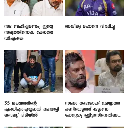
സഭ ബഹിഷ്കരണം; ഇന്ത്യ
അജിങ്ക്യ രഹാനെ വിരമിച്ചു
സഖ്യത്തിനൊപ്പം ചേരാതെ
ഡിഎംകെ
35 ലക്ഷത്തിന്റെ
സമരം ഹൈജാക്ക് ചെയ്യാതെ
എംഡിഎംഎയുമായി മലയാളി
പണിയെടുത്ത് കുടുംബം
പൈലറ്റ് പിടിയിൽ
പോറ്റെടാ; ബ്രിട്ടാസിനെതിരെ
നടൻ വിനായകൻ