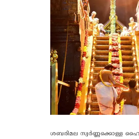
ശബരിമല സ്വർണ്ണക്കൊള്ള ഹൈക