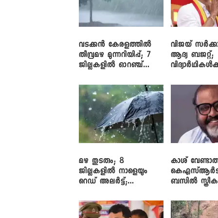
വടക്കൻ കേരളത്തിൽ
വിജയ് സർക്കാ
തീവ്രമഴ മുന്നറിയിപ്പ്; 7
ആദ്യ ബജറ്റ്;
ജില്ലകളിൽ ഓറഞ്ച്
വിദ്യാർഥികൾ
അലർട്ട്
പരിശീലനവും
ലാപ്ടോപ്പുകളും
മഴ തുടരും; 8
കാശ് വേണ്ടാത
ജില്ലകളിൽ നാളെയും
കെഎസ്ആർട
റെഡ് അലർട്ട്;
ബസിൽ സ്ത്രീ
നാലിടത്ത് ഓറഞ്ച്
തള്ളിക്കയറുന്ന
അലർട്ട്
ജോൺ