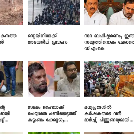
് കനത്ത
സ്പെയിനിലേക്ക്
സഭ ബഹിഷ്കരണം; ഇന്ത്
ിൽ
അഭയാർഥി പ്രവാഹം
സഖ്യത്തിനൊപ്പം ചേരാത
ഡിഎംകെ
്റെ
സമരം ഹൈജാക്ക്
മധ്യപ്രദേശിൽ
മായി
ചെയ്യാതെ പണിയെടുത്ത്
കർഷകരുടെ വൻ
റ്
കുടുംബം പോറ്റെടാ;
മാർച്ച്, പിന്തുണയുമായി
ബ്രിട്ടാസിനെതിരെ നടൻ
CJP
വിനായകൻ