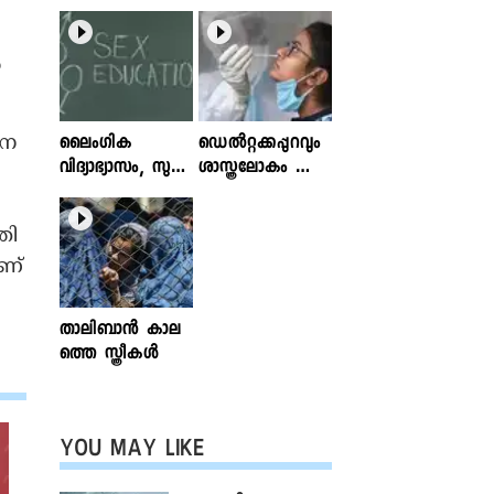
ർ
ചന
ലൈംഗിക
ഡെൽറ്റക്കപ്പുറവും
വിദ്യാഭ്യാസം, സുര
ശാസ്ത്രലോകം ശ്ര
ക്ഷിതവും അ
ദ്ധിക്കുന്ന വകഭേദ
ല്ലാത്തതുമായ സ്പ
ങ്ങൾ
തി
ര്‍ശനങ്ങള്‍; ഇ
ന്‍ഫോക്ലിനിക്ക്
ാണ്
ലേഖനം
വായിക്കാം
താലിബാന്‍ കാല
ത്തെ സ്ത്രീകള്‍
YOU MAY LIKE