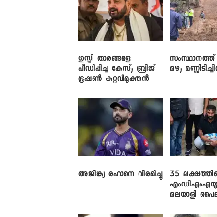
​ഗുസ്തി താരങ്ങളെ
സംസ്ഥാനത്ത
പീഡിപ്പിച്ച കേസ്; ബ്രിജ്
മഴ; മണ്ണിടിച്ച
ഭൂഷൺ കുറ്റവിമുക്തൻ
അജിങ്ക്യ രഹാനെ വിരമിച്ചു
35 ലക്ഷത്തിന
എംഡിഎംഎയു
മലയാളി പൈലറ്
പിടിയിൽ