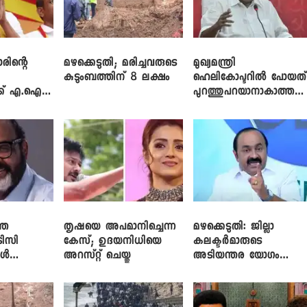
രിന്റെ
മഴക്കെടുതി; മരിച്ചവരുടെ
മുഖ്യമന്ത്രി
കുടുംബത്തിന് 8 ലക്ഷം
ഹെലികോപ്ടറിൽ പോയത്
ക്ക് എ.ഐ
പുറത്തുപറയാനാകാത്ത
ഏത് ഡീലിന്? ; എംവി ​
ഗോവിന്ദൻ
്ത
തൃഷയെ അപമാനിച്ചെന്ന
മഴക്കെടുതി: ജില്ലാ
ിസി
കേസ്; ഉദയനിധിയെ
കലക്ടർമാരുടെ
കൾ
അറസ്റ്റ് ചെയ്തു
അടിയന്തര യോഗം
ു; സി.പി.
വിളിച്ച് മുഖ്യമന്ത്രി