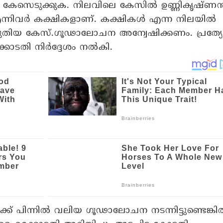
 കേസെടുക്കുക. നിലവിലെ കേസിൽ ഉണ്ണികൃഷ്ണ
സ് എന്നിവർ കക്ഷികളാണ്. കക്ഷികൾ എന്ന നിലയിൽ
 പുതിയ കേസ്.ഗൂഢാലോചന അന്വേഷിക്കണം. പ്രത്യ
ോടതി നിർദ്ദേശം നൽകി.
്ക് പിന്നിൽ വലിയ ഗൂഢാലോചന നടന്നിട്ടുണ്ടെങ്ക