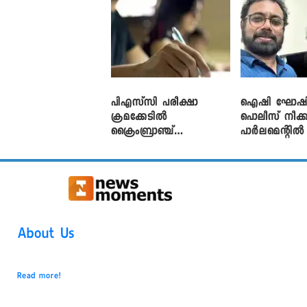
പിഎസ്‌സി പരീക്ഷാ
ഐഷി ഘോഷി
ക്രമക്കേ‌ടിൽ
പൊലീസ് നീക്ക
ക്രൈംബ്രാഞ്ച്
പാര്‍ലമെന്റി
എഫ്ഐആർ
About Us
Read more!