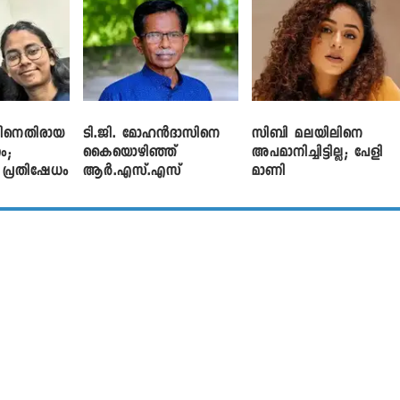
നെതിരായ
ടി.ജി. മോഹൻദാസിനെ
സിബി മലയിലിനെ
ം;
കൈയൊഴിഞ്ഞ്
അപമാനിച്ചിട്ടില്ല; പേളി
ൽ പ്രതിഷേധം
ആർ.എസ്.എസ്
മാണി