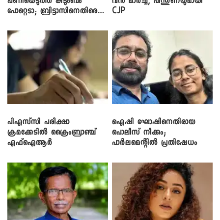
പണിയെടുത്ത് കുടുംബം
വൻ മാർച്ച്, പിന്തുണയുമായി
പോറ്റെടാ; ബ്രിട്ടാസിനെതിരെ
CJP
നടൻ വിനായകൻ
പിഎസ്‌സി പരീക്ഷാ
ഐഷി ഘോഷിനെതിരായ
ക്രമക്കേ‌ടിൽ ക്രൈംബ്രാഞ്ച്
പൊലീസ് നീക്കം;
എഫ്ഐആർ
പാര്‍ലമെന്റിൽ പ്രതിഷേധം