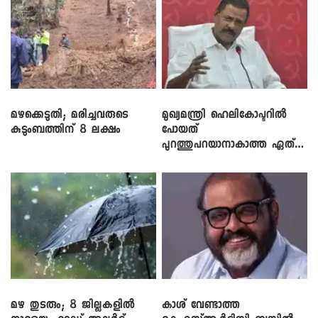
മഴക്കെടുതി; മരിച്ചവരുടെ
മുഖ്യമന്ത്രി ഹെലികോപ്ടറിൽ
കുടുംബത്തിന് 8 ലക്ഷം
പോയത്
പുറത്തുപറയാനാകാത്ത ഏത്
ഡീലിന്? ; എംവി ​ഗോവിന്ദൻ
മഴ തുടരും; 8 ജില്ലകളിൽ
കാശ് വേണ്ടാത്ത