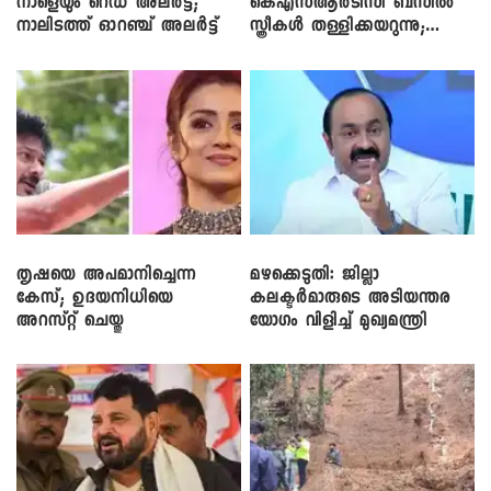
നാളെയും റെഡ് അലർട്ട്;
കെഎസ്ആർടിസി ബസിൽ
നാലിടത്ത് ഓറഞ്ച് അലർട്ട്
സ്ത്രീകൾ തള്ളിക്കയറുന്നു;
സി.പി. ജോൺ
തൃഷയെ അപമാനിച്ചെന്ന
മഴക്കെടുതി: ജില്ലാ
കേസ്; ഉദയനിധിയെ
കലക്ടർമാരുടെ അടിയന്തര
അറസ്റ്റ് ചെയ്തു
യോഗം വിളിച്ച് മുഖ്യമന്ത്രി