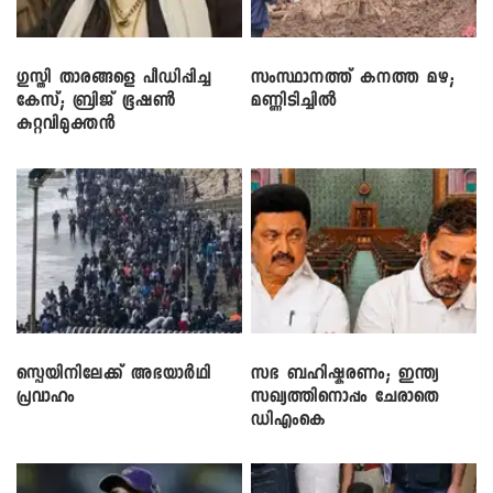
​ഗുസ്തി താരങ്ങളെ പീഡിപ്പിച്ച
സംസ്ഥാനത്ത് കനത്ത മഴ;
കേസ്; ബ്രിജ് ഭൂഷൺ
മണ്ണിടിച്ചിൽ
കുറ്റവിമുക്തൻ
സ്പെയിനിലേക്ക് അഭയാർഥി
സഭ ബഹിഷ്കരണം; ഇന്ത്യ
പ്രവാഹം
സഖ്യത്തിനൊപ്പം ചേരാതെ
ഡിഎംകെ