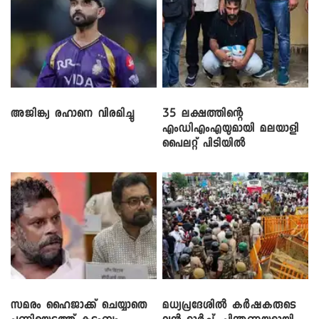
അജിങ്ക്യ രഹാനെ വിരമിച്ചു
35 ലക്ഷത്തിന്റെ
എംഡിഎംഎയുമായി മലയാളി
പൈലറ്റ് പിടിയിൽ
സമരം ഹൈജാക്ക് ചെയ്യാതെ
മധ്യപ്രദേശിൽ കർഷകരുടെ