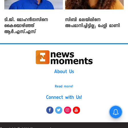
ടി.ജി. മോഹൻദാസിനെ
സിബി മലയിലിനെ
കൈയൊഴിഞ്ഞ്
അപമാനിച്ചിട്ടില്ല; പേളി മാണി
ആർ.എസ്.എസ്
About Us
Read more!
Connect with Us!