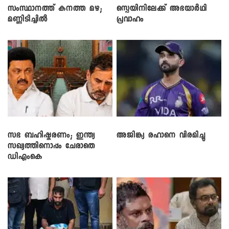
സംസ്ഥാനത്ത് കനത്ത മഴ;
സ്പെയിനിലേക്ക് അഭയാർഥി
മണ്ണിടിച്ചിൽ
പ്രവാഹം
സഭ ബഹിഷ്കരണം; ഇന്ത്യ
അജിങ്ക്യ രഹാനെ വിരമിച്ചു
സഖ്യത്തിനൊപ്പം ചേരാതെ
ഡിഎംകെ