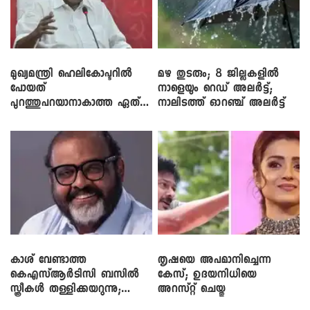
മുഖ്യമന്ത്രി ഹെലികോപ്ടറിൽ
മഴ തുടരും; 8 ജില്ലകളിൽ
പോയത്
നാളെയും റെഡ് അലർട്ട്;
പുറത്തുപറയാനാകാത്ത ഏത്
നാലിടത്ത് ഓറഞ്ച് അലർട്ട്
ഡീലിന്? ; എംവി ​ഗോവിന്ദൻ
കാശ് വേണ്ടാത്ത
തൃഷയെ അപമാനിച്ചെന്ന
കെഎസ്ആർടിസി ബസിൽ
കേസ്; ഉദയനിധിയെ
സ്ത്രീകൾ തള്ളിക്കയറുന്നു;
അറസ്റ്റ് ചെയ്തു
സി.പി. ജോൺ