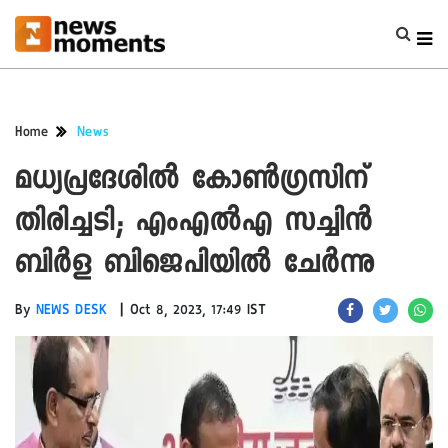
Home
News
മധ്യപ്രദേശിൽ കോൺഗ്രസിന്
തിരിച്ചടി; എംഎൽഎ സച്ചിൻ
ബിർള ബിജെപിയിൽ ചേർന്നു
|
By
NEWS DESK
Oct 8, 2023, 17:49 IST