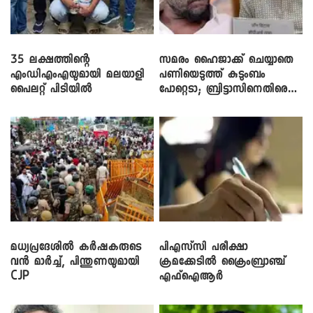
35 ലക്ഷത്തിന്റെ
സമരം ഹൈജാക്ക് ചെയ്യാതെ
എംഡിഎംഎയുമായി മലയാളി
പണിയെടുത്ത് കുടുംബം
പൈലറ്റ് പിടിയിൽ
പോറ്റെടാ; ബ്രിട്ടാസിനെതിരെ
നടൻ വിനായകൻ
മധ്യപ്രദേശിൽ കർഷകരുടെ
പിഎസ്‌സി പരീക്ഷാ
വൻ മാർച്ച്, പിന്തുണയുമായി
ക്രമക്കേ‌ടിൽ ക്രൈംബ്രാഞ്ച്
CJP
എഫ്ഐആർ