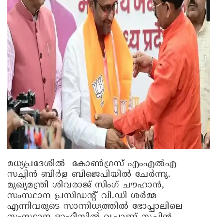
മധ്യപ്രദേശിൽ കോൺഗ്രസ് എംഎൽഎ
സച്ചിൻ ബിർള ബിജെപിയിൽ ചേർന്നു.
മുഖ്യമന്ത്രി ശിവരാജ് സിംഗ് ചൗഹാൻ,
സംസ്ഥാന പ്രസിഡന്റ് വി.ഡി ശർമ്മ
എന്നിവരുടെ സാന്നിധ്യത്തിൽ ഭോപ്പാലിലെ