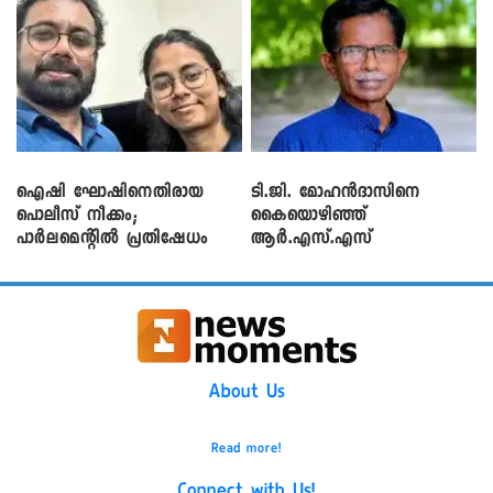
ഐഷി ഘോഷിനെതിരായ
ടി.ജി. മോഹൻദാസിനെ
പൊലീസ് നീക്കം;
കൈയൊഴിഞ്ഞ്
പാര്‍ലമെന്റിൽ പ്രതിഷേധം
ആർ.എസ്.എസ്
About Us
Read more!