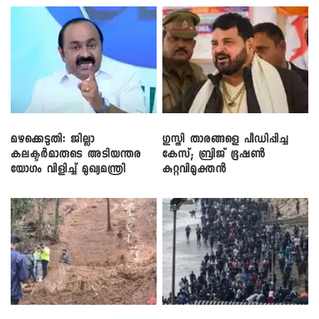
മഴക്കെടുതി: ജില്ലാ
​ഗുസ്തി താരങ്ങളെ പീഡിപ്പിച്ച
കലക്ടർമാരുടെ അടിയന്തര
കേസ്; ബ്രിജ് ഭൂഷൺ
യോഗം വിളിച്ച് മുഖ്യമന്ത്രി
കുറ്റവിമുക്തൻ