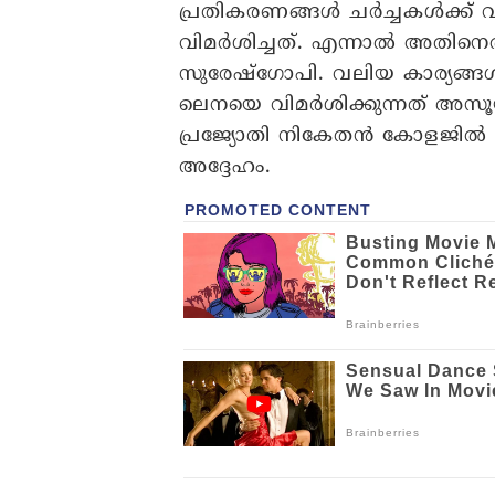
പ്രതികരണങ്ങൾ ചർച്ചകൾക്ക് 
വിമർശിച്ചത്. എന്നാൽ അതിനെ
സുരേഷ്‌ഗോപി. വലിയ കാര്യങ്ങൾ 
ലെനയെ വിമർശിക്കുന്നത് അസൂ
പ്രജ്യോതി നികേതൻ കോളജിൽ ന
അദ്ദേഹം.