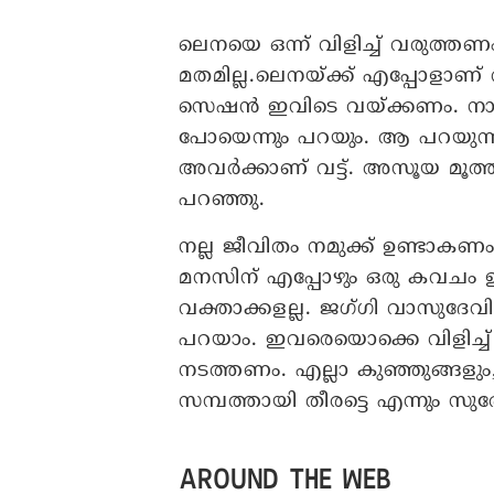
ലെനയെ ഒന്ന് വിളിച്ച് വരുത്തണം.
മതമില്ല.ലെനയ്ക്ക് എപ്പോളാണ് 
സെഷൻ ഇവിടെ വയ്ക്കണം. നാട്ടു
പോയെന്നും പറയും. ആ പറയുന്
അവർക്കാണ് വട്ട്. അസൂയ മൂത്
പറഞ്ഞു.
നല്ല ജീവിതം നമുക്ക് ഉണ്ടാകണ
മനസിന് എപ്പോഴും ഒരു കവചം ഉ
വക്താക്കളല്ല. ജ​ഗ്​ഗി വാസു
പറയാം. ഇവരെയൊക്കെ വിളിച്ച് 
നടത്തണം. എല്ലാ കുഞ്ഞുങ്ങളു
സമ്പത്തായി തീരട്ടെ എന്നും സ
AROUND THE WEB