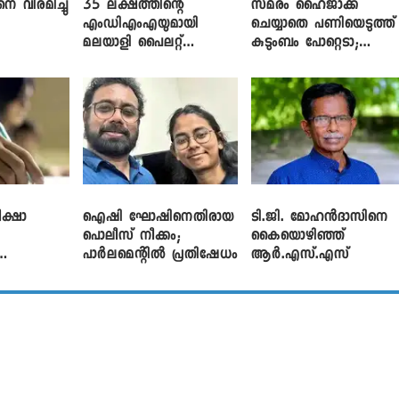
െ വിരമിച്ചു
35 ലക്ഷത്തിന്റെ
സമരം ഹൈജാക്ക്
എംഡിഎംഎയുമായി
ചെയ്യാതെ പണിയെടുത്ത്
മലയാളി പൈലറ്റ്
കുടുംബം പോറ്റെടാ;
പിടിയിൽ
ബ്രിട്ടാസിനെതിരെ നടൻ
വിനായകൻ
ക്ഷാ
ഐഷി ഘോഷിനെതിരായ
ടി.ജി. മോഹൻദാസിനെ
പൊലീസ് നീക്കം;
കൈയൊഴിഞ്ഞ്
പാര്‍ലമെന്റിൽ പ്രതിഷേധം
ആർ.എസ്.എസ്