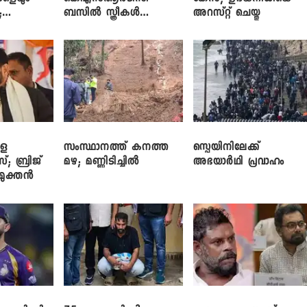
;
ബസിൽ സ്ത്രീകൾ
അറസ്റ്റ് ചെയ്തു
ഞ്ച്
തള്ളിക്കയറുന്നു; സി.പി.
ജോൺ
ളെ
സംസ്ഥാനത്ത് കനത്ത
സ്പെയിനിലേക്ക്
സ്; ബ്രിജ്
മഴ; മണ്ണിടിച്ചിൽ
അഭയാർഥി പ്രവാഹം
ിമുക്തൻ