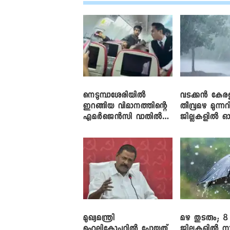
നെടുമ്പാശേരിയിൽ
വടക്കൻ കേര
ഇറങ്ങിയ വിമാനത്തിന്റെ
തീവ്രമഴ മുന്നറി
എമർജെൻസി വാതിൽ
ജില്ലകളിൽ ഓ
തുറക്കാൻ ശ്രമം
അലർട്ട്
മുഖ്യമന്ത്രി
മഴ തുടരും; 8
ഹെലികോപ്ടറിൽ പോയത്
ജില്ലകളിൽ ന