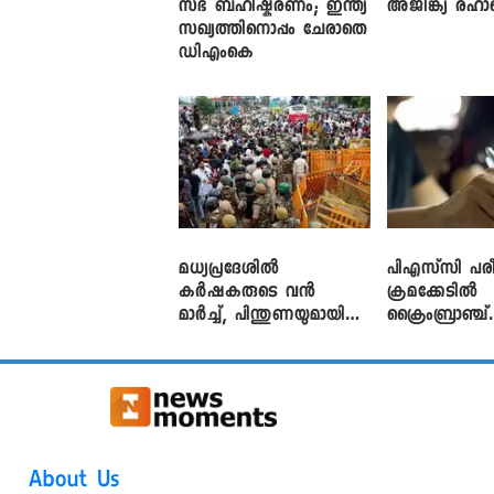
സഭ ബഹിഷ്കരണം; ഇന്ത്യ
അജിങ്ക്യ രഹാന
സഖ്യത്തിനൊപ്പം ചേരാതെ
ഡിഎംകെ
മധ്യപ്രദേശിൽ
പിഎസ്‌സി പരീ
കർഷകരുടെ വൻ
ക്രമക്കേ‌ടിൽ
മാർച്ച്, പിന്തുണയുമായി
ക്രൈംബ്രാഞ്ച്
CJP
എഫ്ഐആർ
About Us