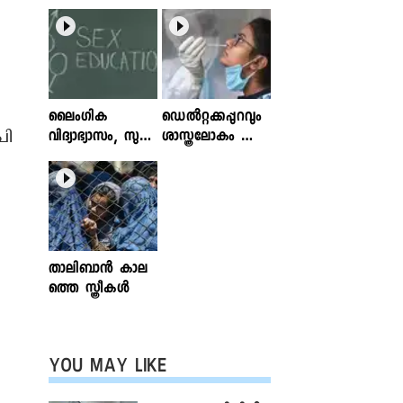
ലൈംഗിക
ഡെൽറ്റക്കപ്പുറവും
പി
വിദ്യാഭ്യാസം, സുര
ശാസ്ത്രലോകം ശ്ര
ക്ഷിതവും അ
ദ്ധിക്കുന്ന വകഭേദ
ല്ലാത്തതുമായ സ്പ
ങ്ങൾ
ര്‍ശനങ്ങള്‍; ഇ
ന്‍ഫോക്ലിനിക്ക്
ലേഖനം
വായിക്കാം
താലിബാന്‍ കാല
ത്തെ സ്ത്രീകള്‍
YOU MAY LIKE