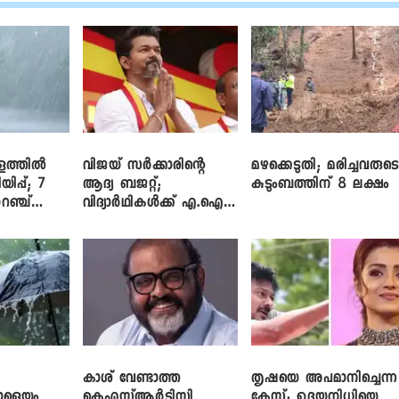
ളത്തിൽ
വിജയ് സർക്കാരിന്റെ
മഴക്കെടുതി; മരിച്ചവരുട
യിപ്പ്; 7
ആദ്യ ബജറ്റ്;
കുടുംബത്തിന് 8 ലക്ഷം
റഞ്ച്
വിദ്യാർഥികൾക്ക് എ.ഐ
പരിശീലനവും
ലാപ്ടോപ്പുകളും
കാശ് വേണ്ടാത്ത
തൃഷയെ അപമാനിച്ചെന്ന
ാളെയും
കെഎസ്ആർടിസി
കേസ്; ഉദയനിധിയെ