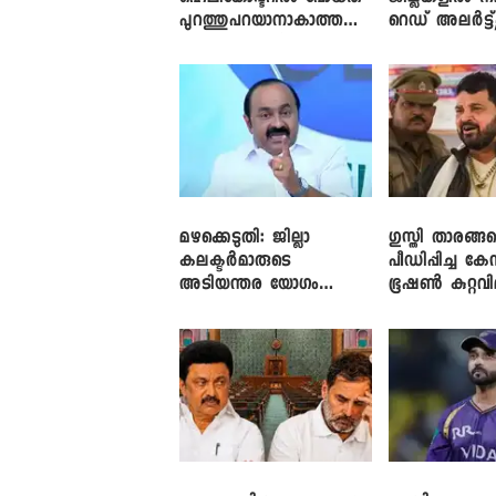
പുറത്തുപറയാനാകാത്ത
റെഡ് അലർട്ട്
ഏത് ഡീലിന്? ; എംവി ​
നാലിടത്ത് ഓറ
ഗോവിന്ദൻ
അലർട്ട്
മഴക്കെടുതി: ജില്ലാ
​ഗുസ്തി താരങ്ങ
കലക്ടർമാരുടെ
പീഡിപ്പിച്ച കേ
അടിയന്തര യോഗം
ഭൂഷൺ കുറ്റവ
വിളിച്ച് മുഖ്യമന്ത്രി