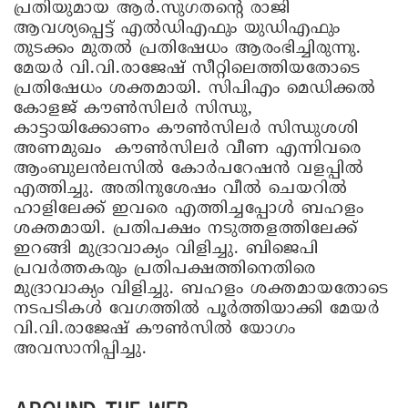
പ്രതിയുമായ ആർ.സുഗതന്റെ രാജി
ആവശ്യപ്പെട്ട് എൽഡിഎഫും യുഡിഎഫും
തുടക്കം മുതൽ പ്രതിഷേധം ആരംഭിച്ചിരുന്നു.
മേയർ വി.വി.രാജേഷ് സീറ്റിലെത്തിയതോടെ
പ്രതിഷേധം ശക്തമായി. സിപിഎം മെഡിക്കൽ
കോളജ് കൗൺസിലർ സിന്ധു,
കാട്ടായിക്കോണം കൗൺസിലർ സിന്ധുശശി
അണമുഖം കൗൺസിലർ വീണ എന്നിവരെ
ആംബുലൻലസിൽ കോർപറേഷൻ വളപ്പിൽ
എത്തിച്ചു. അതിനുശേഷം വീൽ ചെയറിൽ
ഹാളിലേക്ക് ഇവരെ എത്തിച്ചപ്പോൾ ബഹളം
ശക്തമായി. പ്രതിപക്ഷം നടുത്തളത്തിലേക്ക്
ഇറങ്ങി മുദ്രാവാക്യം വിളിച്ചു. ബിജെപി
പ്രവർത്തകരും പ്രതിപക്ഷത്തിനെതിരെ
മുദ്രാവാക്യം വിളിച്ചു. ബഹളം ശക്തമായതോടെ
നടപടികൾ വേഗത്തിൽ പൂർത്തിയാക്കി മേയർ
വി.വി.രാജേഷ് കൗൺസിൽ യോഗം
അവസാനിപ്പിച്ചു.