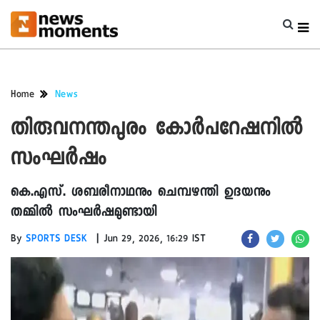
Home
News
തിരുവനന്തപുരം കോർപറേഷനിൽ
സംഘർഷം
കെ.എസ്. ശബരീനാഥനും ചെമ്പഴന്തി ഉദയനും
തമ്മിൽ സംഘർഷമുണ്ടായി
|
By
SPORTS DESK
Jun 29, 2026, 16:29 IST