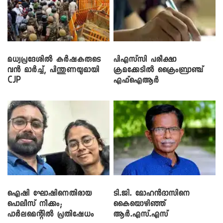
മധ്യപ്രദേശിൽ കർഷകരുടെ
പിഎസ്‌സി പരീക്ഷാ
വൻ മാർച്ച്, പിന്തുണയുമായി
ക്രമക്കേ‌ടിൽ ക്രൈംബ്രാഞ്ച്
CJP
എഫ്ഐആർ
ഐഷി ഘോഷിനെതിരായ
ടി.ജി. മോഹൻദാസിനെ
പൊലീസ് നീക്കം;
കൈയൊഴിഞ്ഞ്
പാര്‍ലമെന്റിൽ പ്രതിഷേധം
ആർ.എസ്.എസ്