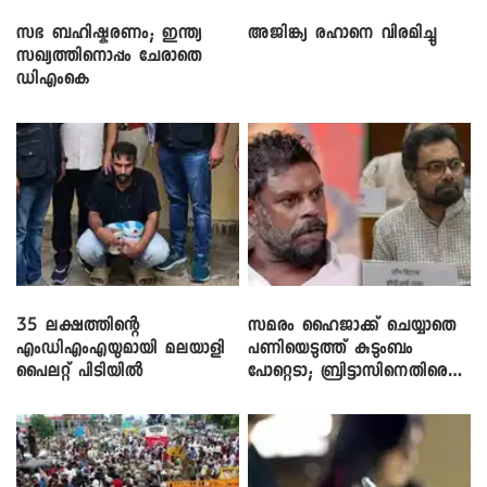
സഭ ബഹിഷ്കരണം; ഇന്ത്യ
അജിങ്ക്യ രഹാനെ വിരമിച്ചു
സഖ്യത്തിനൊപ്പം ചേരാതെ
ഡിഎംകെ
35 ലക്ഷത്തിന്റെ
സമരം ഹൈജാക്ക് ചെയ്യാതെ
എംഡിഎംഎയുമായി മലയാളി
പണിയെടുത്ത് കുടുംബം
പൈലറ്റ് പിടിയിൽ
പോറ്റെടാ; ബ്രിട്ടാസിനെതിരെ
നടൻ വിനായകൻ