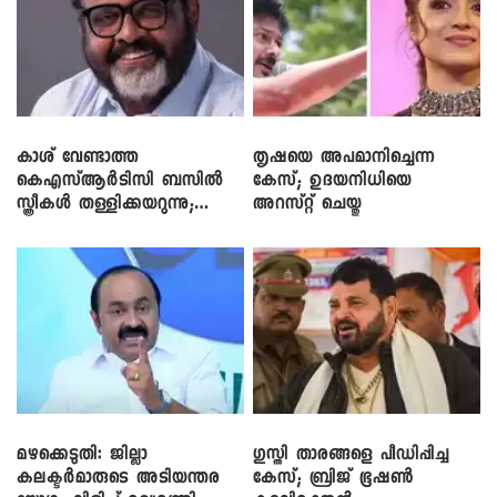
കാശ് വേണ്ടാത്ത
തൃഷയെ അപമാനിച്ചെന്ന
കെഎസ്ആർടിസി ബസിൽ
കേസ്; ഉദയനിധിയെ
സ്ത്രീകൾ തള്ളിക്കയറുന്നു;
അറസ്റ്റ് ചെയ്തു
സി.പി. ജോൺ
മഴക്കെടുതി: ജില്ലാ
​ഗുസ്തി താരങ്ങളെ പീഡിപ്പിച്ച
കലക്ടർമാരുടെ അടിയന്തര
കേസ്; ബ്രിജ് ഭൂഷൺ