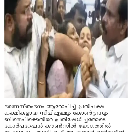
ഭരണസ്തംഭനം ആരോപിച്ച് പ്രതിപക്ഷ
കക്ഷികളായ സിപിഎമ്മും കോൺഗ്രസും
ബിജെപിക്കെതിരെ പ്രതിഷേധിച്ചതോടെ
കോർപറേഷൻ കൗണ്‍സിൽ യോഗത്തിൽ