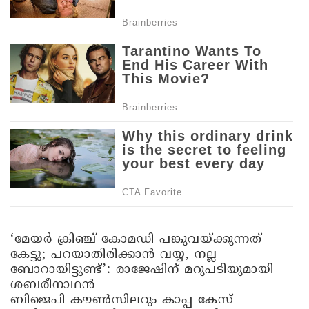
‘മേയർ ക്രിഞ്ച് കോമഡി പങ്കുവയ്ക്കുന്നത്
കേട്ടു; പറയാതിരിക്കാൻ വയ്യ, നല്ല
ബോറായിട്ടുണ്ട്’: രാജേഷിന് മറുപടിയുമായി
ശബരീനാഥൻ
ബിജെപി കൗൺസിലറും കാപ്പ കേസ്