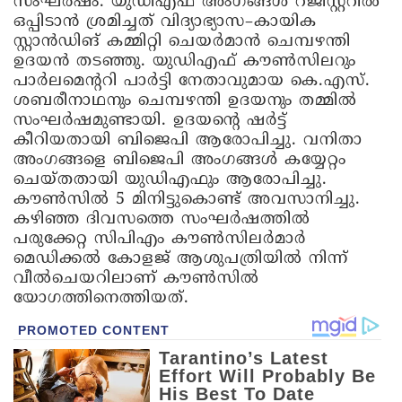
സംഘർഷം. യുഡിഎഫ് അംഗങ്ങൾ റജിസ്റ്ററിൽ
ഒപ്പിടാൻ ശ്രമിച്ചത് വിദ്യാഭ്യാസ–കായിക
സ്റ്റാൻഡിങ് കമ്മിറ്റി ചെയർമാൻ ചെമ്പഴന്തി
ഉദയൻ തടഞ്ഞു. യുഡിഎഫ് കൗൺസിലറും
പാർലമെന്ററി പാർട്ടി നേതാവുമായ കെ.എസ്.
ശബരീനാഥനും ചെമ്പഴന്തി ഉദയനും തമ്മിൽ
സംഘർഷമുണ്ടായി. ഉദയന്റെ ഷർട്ട്
കീറിയതായി ബിജെപി ആരോപിച്ചു. വനിതാ
അംഗങ്ങളെ ബിജെപി അംഗങ്ങൾ കയ്യേറ്റം
ചെയ്തതായി യുഡിഎഫും ആരോപിച്ചു.
കൗൺസിൽ 5 മിനിട്ടുകൊണ്ട് അവസാനിച്ചു.
കഴിഞ്ഞ ദിവസത്തെ സംഘർഷത്തിൽ
പരുക്കേറ്റ സിപിഎം കൗൺസിലർമാർ
മെഡിക്കൽ കോളജ് ആശുപത്രിയിൽ നിന്ന്
വീൽചെയറിലാണ് കൗൺസിൽ
യോഗത്തിനെത്തിയത്.