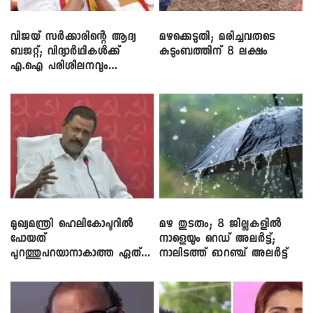
വിജയ് സർക്കാരിന്റെ ആദ്യ
മഴക്കെടുതി; മരിച്ചവരുടെ
ബജറ്റ്; വിദ്യാർഥികൾക്ക്
കുടുംബത്തിന് 8 ലക്ഷം
എ.ഐ പരിശീലനവും
ലാപ്ടോപ്പുകളും
മുഖ്യമന്ത്രി ഹെലികോപ്ടറിൽ
മഴ തുടരും; 8 ജില്ലകളിൽ
പോയത്
നാളെയും റെഡ് അലർട്ട്;
പുറത്തുപറയാനാകാത്ത ഏത്
നാലിടത്ത് ഓറഞ്ച് അലർട്ട്
ഡീലിന്? ; എംവി ​ഗോവിന്ദൻ