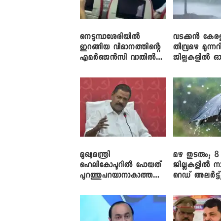
നെടുമ്പാശേരിയിൽ
വടക്കൻ കേര
ഇറങ്ങിയ വിമാനത്തിന്റെ
തീവ്രമഴ മുന്നറി
എമർജെൻസി വാതിൽ
ജില്ലകളിൽ ഓ
തുറക്കാൻ ശ്രമം
അലർട്ട്
മുഖ്യമന്ത്രി
മഴ തുടരും; 8
ഹെലികോപ്ടറിൽ പോയത്
ജില്ലകളിൽ ന
പുറത്തുപറയാനാകാത്ത
റെഡ് അലർട്ട്
ഏത് ഡീലിന്? ; എംവി ​
നാലിടത്ത് ഓറ
ഗോവിന്ദൻ
അലർട്ട്