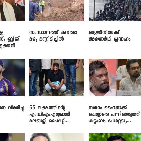
ളെ
സംസ്ഥാനത്ത് കനത്ത
സ്പെയിനിലേക്ക്
സ്; ബ്രിജ്
മഴ; മണ്ണിടിച്ചിൽ
അഭയാർഥി പ്രവാഹം
ിമുക്തൻ
െ വിരമിച്ചു
35 ലക്ഷത്തിന്റെ
സമരം ഹൈജാക്ക്
എംഡിഎംഎയുമായി
ചെയ്യാതെ പണിയെടുത്ത്
മലയാളി പൈലറ്റ്
കുടുംബം പോറ്റെടാ;
പിടിയിൽ
ബ്രിട്ടാസിനെതിരെ നടൻ
വിനായകൻ