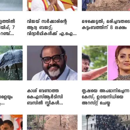
ളത്തിൽ
വിജയ് സർക്കാരിന്റെ
മഴക്കെടുതി; മരിച്ചവരുട
യിപ്പ്; 7
ആദ്യ ബജറ്റ്;
കുടുംബത്തിന് 8 ലക്ഷം
റഞ്ച്
വിദ്യാർഥികൾക്ക് എ.ഐ
പരിശീലനവും
ലാപ്ടോപ്പുകളും
കാശ് വേണ്ടാത്ത
തൃഷയെ അപമാനിച്ചെന്ന
ാളെയും
കെഎസ്ആർടിസി
കേസ്; ഉദയനിധിയെ
;
ബസിൽ സ്ത്രീകൾ
അറസ്റ്റ് ചെയ്തു
ഞ്ച്
തള്ളിക്കയറുന്നു; സി.പി.
ജോൺ