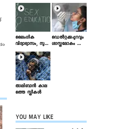
്
ലൈംഗിക
ഡെൽറ്റക്കപ്പുറവും
വിദ്യാഭ്യാസം, സുര
ശാസ്ത്രലോകം ശ്ര
ലം
ക്ഷിതവും അ
ദ്ധിക്കുന്ന വകഭേദ
ല്ലാത്തതുമായ സ്പ
ങ്ങൾ
ര്‍ശനങ്ങള്‍; ഇ
ന്‍ഫോക്ലിനിക്ക്
ലേഖനം
വായിക്കാം
താലിബാന്‍ കാല
ത്തെ സ്ത്രീകള്‍
YOU MAY LIKE