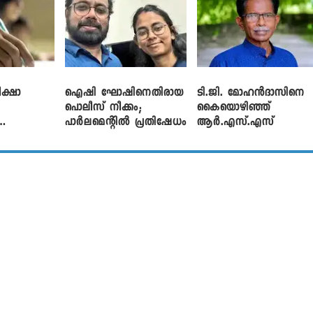
ക്ഷാ
ഐഷി ഘോഷിനെതിരായ
ടി.ജി. മോഹൻദാസിനെ
പൊലീസ് നീക്കം;
കൈയൊഴിഞ്ഞ്
പാര്‍ലമെന്റിൽ പ്രതിഷേധം
ആർ.എസ്.എസ്