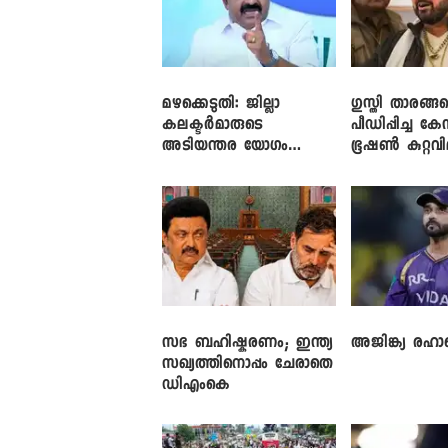
മഴക്കെടുതി: ജില്ലാ
​ഗുസ്തി താരങ്ങ
കലക്ടർമാരുടെ
പീഡിപ്പിച്ച കേ
അടിയന്തര യോഗം
ഭൂഷൺ കുറ്റവ
വിളിച്ച് മുഖ്യമന്ത്രി
സഭ ബഹിഷ്കരണം; ഇന്ത്യ
അജിങ്ക്യ രഹാന
സഖ്യത്തിനൊപ്പം ചേരാതെ
ഡിഎംകെ