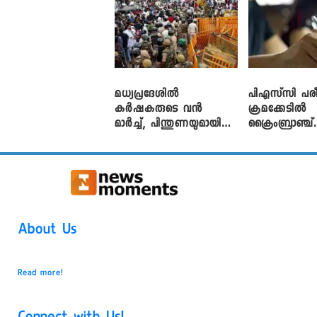
മധ്യപ്രദേശിൽ
പിഎസ്‌സി പരീ
കർഷകരുടെ വൻ
ക്രമക്കേ‌ടിൽ
മാർച്ച്, പിന്തുണയുമായി
ക്രൈംബ്രാഞ്ച്
CJP
എഫ്ഐആർ
About Us
Read more!