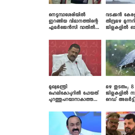
നെടുമ്പാശേരിയിൽ
വടക്കൻ കേര
ഇറങ്ങിയ വിമാനത്തിന്റെ
തീവ്രമഴ മുന്നറി
എമർജെൻസി വാതിൽ
ജില്ലകളിൽ ഓ
തുറക്കാൻ ശ്രമം
അലർട്ട്
മുഖ്യമന്ത്രി
മഴ തുടരും; 8
ഹെലികോപ്ടറിൽ പോയത്
ജില്ലകളിൽ ന
പുറത്തുപറയാനാകാത്ത
റെഡ് അലർട്ട്
ഏത് ഡീലിന്? ; എംവി ​
നാലിടത്ത് ഓറ
ഗോവിന്ദൻ
അലർട്ട്