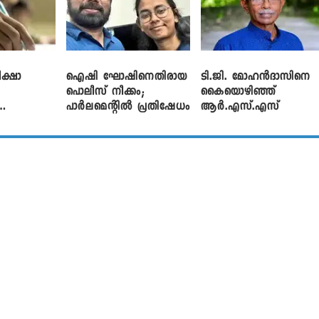
ക്ഷാ
ഐഷി ഘോഷിനെതിരായ
ടി.ജി. മോഹൻദാസിനെ
പൊലീസ് നീക്കം;
കൈയൊഴിഞ്ഞ്
പാര്‍ലമെന്റിൽ പ്രതിഷേധം
ആർ.എസ്.എസ്