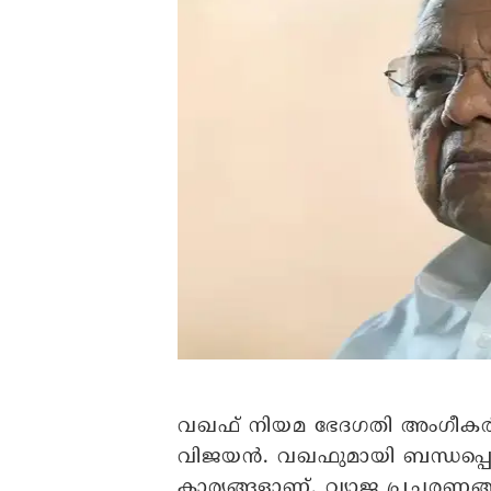
വഖഫ് നിയമ ഭേദഗതി അംഗീകരിക്ക
വിജയൻ. വഖഫുമായി ബന്ധപ്പെട്ട് 
കാര്യങ്ങളാണ്. വ്യാജ പ്രചരണങ