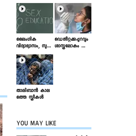
ലൈംഗിക
ഡെൽറ്റക്കപ്പുറവും
വിദ്യാഭ്യാസം, സുര
ശാസ്ത്രലോകം ശ്ര
ക്ഷിതവും അ
ദ്ധിക്കുന്ന വകഭേദ
ല്ലാത്തതുമായ സ്പ
ങ്ങൾ
ര്‍ശനങ്ങള്‍; ഇ
ന്‍ഫോക്ലിനിക്ക്
ലേഖനം
വായിക്കാം
താലിബാന്‍ കാല
ത്തെ സ്ത്രീകള്‍
YOU MAY LIKE