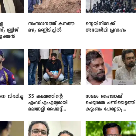
ളെ
സംസ്ഥാനത്ത് കനത്ത
സ്പെയിനിലേക്ക്
സ്; ബ്രിജ്
മഴ; മണ്ണിടിച്ചിൽ
അഭയാർഥി പ്രവാഹം
ിമുക്തൻ
െ വിരമിച്ചു
35 ലക്ഷത്തിന്റെ
സമരം ഹൈജാക്ക്
എംഡിഎംഎയുമായി
ചെയ്യാതെ പണിയെടുത്ത്
മലയാളി പൈലറ്റ്
കുടുംബം പോറ്റെടാ;
പിടിയിൽ
ബ്രിട്ടാസിനെതിരെ നടൻ
വിനായകൻ