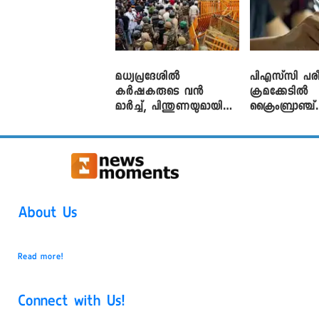
മധ്യപ്രദേശിൽ
പിഎസ്‌സി പരീ
കർഷകരുടെ വൻ
ക്രമക്കേ‌ടിൽ
മാർച്ച്, പിന്തുണയുമായി
ക്രൈംബ്രാഞ്ച്
CJP
എഫ്ഐആർ
About Us
Read more!
Connect with Us!