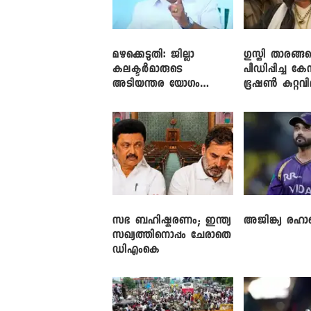
മഴക്കെടുതി: ജില്ലാ
​ഗുസ്തി താരങ്ങ
കലക്ടർമാരുടെ
പീഡിപ്പിച്ച കേ
അടിയന്തര യോഗം
ഭൂഷൺ കുറ്റവ
വിളിച്ച് മുഖ്യമന്ത്രി
സഭ ബഹിഷ്കരണം; ഇന്ത്യ
അജിങ്ക്യ രഹാന
സഖ്യത്തിനൊപ്പം ചേരാതെ
ഡിഎംകെ