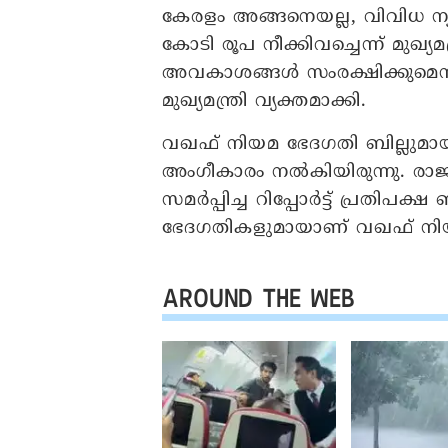
കേരളം അങ്ങനെയല്ല, വിവിധ ന
കോടി രൂപ നീക്കിവച്ചെന്ന് മുഖ്യമ
അവകാശങ്ങൾ സംരക്ഷിക്കുമെന്നും 
മുഖ്യമന്ത്രി വ്യക്തമാക്കി.
വഖഫ് നിയമ ഭേദഗതി ബില്ലുമായി 
അംഗീകാരം നൽകിയിരുന്നു. ര
സമർപ്പിച്ച റിപ്പോർട്ട് പ്രതി
ഭേദഗതികളുമായാണ് വഖഫ് നിയ
AROUND THE WEB