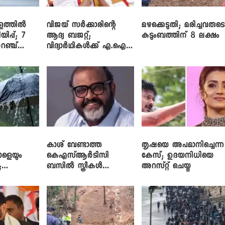
ളത്തിൽ
വിജയ് സർക്കാരിന്റെ
മഴക്കെടുതി; മരിച്ചവരുട
യിപ്പ്; 7
ആദ്യ ബജറ്റ്;
കുടുംബത്തിന് 8 ലക്ഷം
റഞ്ച്
വിദ്യാർഥികൾക്ക് എ.ഐ
പരിശീലനവും
ലാപ്ടോപ്പുകളും
കാശ് വേണ്ടാത്ത
തൃഷയെ അപമാനിച്ചെന്ന
ാളെയും
കെഎസ്ആർടിസി
കേസ്; ഉദയനിധിയെ
;
ബസിൽ സ്ത്രീകൾ
അറസ്റ്റ് ചെയ്തു
ഞ്ച്
തള്ളിക്കയറുന്നു; സി.പി.
ജോൺ