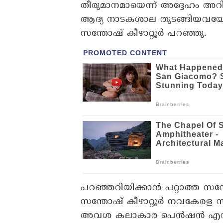
തീരുമാനമായെന്ന് അദ്ദേഹം 
ആദ്യ നാടകശാല തുടങ്ങിയവയേക്ക
സന്തോഷ് കീഴാറ്റൂർ പറഞ്ഞു.
പറഞ്ഞറിയിക്കാൻ പറ്റാത്ത സന്
സന്തോഷ് കീഴാറ്റൂർ നവകേരള സദ
അവശ കലാകാര പെൻഷൻ എന്നത് 