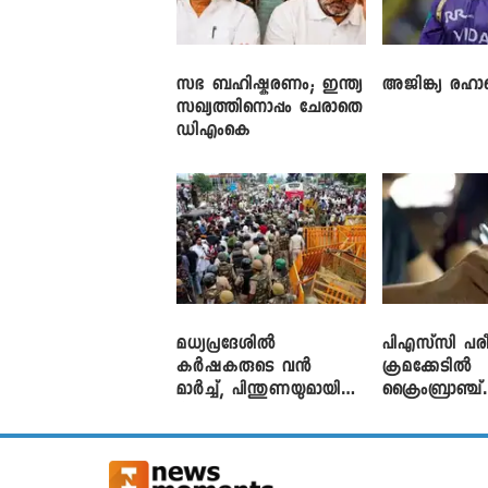
സഭ ബഹിഷ്കരണം; ഇന്ത്യ
അജിങ്ക്യ രഹാന
സഖ്യത്തിനൊപ്പം ചേരാതെ
ഡിഎംകെ
മധ്യപ്രദേശിൽ
പിഎസ്‌സി പരീ
കർഷകരുടെ വൻ
ക്രമക്കേ‌ടിൽ
മാർച്ച്, പിന്തുണയുമായി
ക്രൈംബ്രാഞ്ച്
CJP
എഫ്ഐആർ