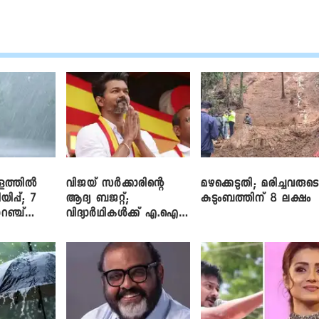
ളത്തിൽ
വിജയ് സർക്കാരിന്റെ
മഴക്കെടുതി; മരിച്ചവരുട
യിപ്പ്; 7
ആദ്യ ബജറ്റ്;
കുടുംബത്തിന് 8 ലക്ഷം
റഞ്ച്
വിദ്യാർഥികൾക്ക് എ.ഐ
പരിശീലനവും
ലാപ്ടോപ്പുകളും