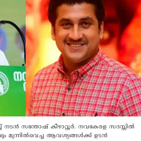
് നടൻ സന്തോഷ് കീഴാറ്റൂർ. നവകേരള സദസ്സിൽ
ുടെയും മുന്നിൽവെച്ച ആവശ്യങ്ങൾക്ക് ഉടൻ