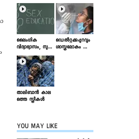
മാ
ലൈംഗിക
ഡെൽറ്റക്കപ്പുറവും
വിദ്യാഭ്യാസം, സുര
ശാസ്ത്രലോകം ശ്ര
ം
ക്ഷിതവും അ
ദ്ധിക്കുന്ന വകഭേദ
ല്ലാത്തതുമായ സ്പ
ങ്ങൾ
ര്‍ശനങ്ങള്‍; ഇ
ന്‍ഫോക്ലിനിക്ക്
ലേഖനം
വായിക്കാം
താലിബാന്‍ കാല
ത്തെ സ്ത്രീകള്‍
YOU MAY LIKE