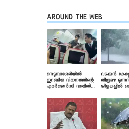
AROUND THE WEB
നെടുമ്പാശേരിയിൽ
വടക്കൻ കേര
ഇറങ്ങിയ വിമാനത്തിന്റെ
തീവ്രമഴ മുന്നറി
എമർജെൻസി വാതിൽ
ജില്ലകളിൽ ഓ
തുറക്കാൻ ശ്രമം
അലർട്ട്