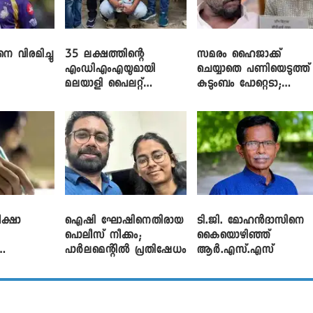
െ വിരമിച്ചു
35 ലക്ഷത്തിന്റെ
സമരം ഹൈജാക്ക്
എംഡിഎംഎയുമായി
ചെയ്യാതെ പണിയെടുത്ത്
മലയാളി പൈലറ്റ്
കുടുംബം പോറ്റെടാ;
പിടിയിൽ
ബ്രിട്ടാസിനെതിരെ നടൻ
വിനായകൻ
ക്ഷാ
ഐഷി ഘോഷിനെതിരായ
ടി.ജി. മോഹൻദാസിനെ
പൊലീസ് നീക്കം;
കൈയൊഴിഞ്ഞ്
പാര്‍ലമെന്റിൽ പ്രതിഷേധം
ആർ.എസ്.എസ്