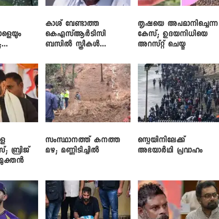
കാശ് വേണ്ടാത്ത
തൃഷയെ അപമാനിച്ചെന്ന
ാളെയും
കെഎസ്ആർടിസി
കേസ്; ഉദയനിധിയെ
;
ബസിൽ സ്ത്രീകൾ
അറസ്റ്റ് ചെയ്തു
ഞ്ച്
തള്ളിക്കയറുന്നു; സി.പി.
ജോൺ
ളെ
സംസ്ഥാനത്ത് കനത്ത
സ്പെയിനിലേക്ക്
സ്; ബ്രിജ്
മഴ; മണ്ണിടിച്ചിൽ
അഭയാർഥി പ്രവാഹം
ിമുക്തൻ