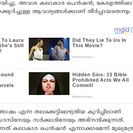
അറിയിച്ചു. അവശ കലാകാര പെൻഷൻ, കേരളത്തിലെ
ുറിച്ചുള്ള ആവശ്യങ്ങൾക്കാണ് തീർപ്പായതെന്നും
തോഷം എന്ന തലക്കെട്ടിലെഴുതിയ കുറിപ്പിലാണ്
സിനേയും സർക്കാരിനേയും അഭിനന്ദിക്കുന്നത്.
കലാകാര പെൻഷൻ എന്നാക്കാമെന്ന് മുഖ്യമന്ത്