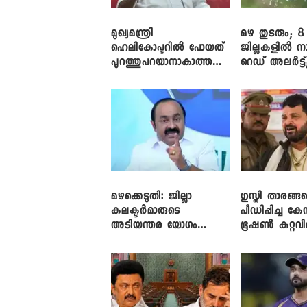
മുഖ്യമന്ത്രി
മഴ തുടരും; 8
ഹെലികോപ്ടറിൽ പോയത്
ജില്ലകളിൽ ന
പുറത്തുപറയാനാകാത്ത
റെഡ് അലർട്ട്
ഏത് ഡീലിന്? ; എംവി ​
നാലിടത്ത് ഓറ
ഗോവിന്ദൻ
അലർട്ട്
മഴക്കെടുതി: ജില്ലാ
​ഗുസ്തി താരങ്ങ
കലക്ടർമാരുടെ
പീഡിപ്പിച്ച കേ
അടിയന്തര യോഗം
ഭൂഷൺ കുറ്റവ
വിളിച്ച് മുഖ്യമന്ത്രി