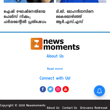
ഐഷി ഘോഷിനെതിരായ
ടി.ജി. മോഹൻദാസിനെ
പൊലീസ് നീക്കം;
കൈയൊഴിഞ്ഞ്
പാര്‍ലമെന്റിൽ പ്രതിഷേധം
ആർ.എസ്.എസ്
About Us
Read more!
Connect with Us!
Copyright © 2020 Newsmoments
About Us
Contact Us
Grievance Redressal