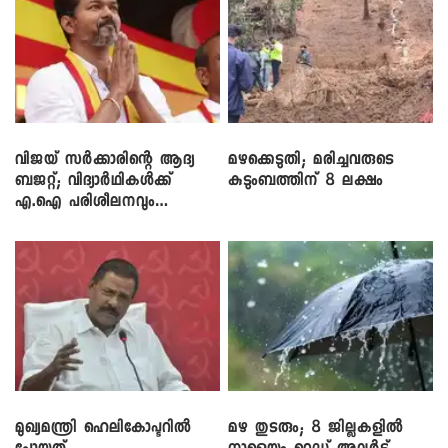
വിജയ് സർക്കാരിന്റെ ആദ്യ
മഴക്കെടുതി; മരിച്ചവരുടെ
ബജറ്റ്; വിദ്യാർഥികൾക്ക്
കുടുംബത്തിന് 8 ലക്ഷം
എ.ഐ പരിശീലനവും
ലാപ്ടോപ്പുകളും
മുഖ്യമന്ത്രി ഹെലികോപ്ടറിൽ
മഴ തുടരും; 8 ജില്ലകളിൽ