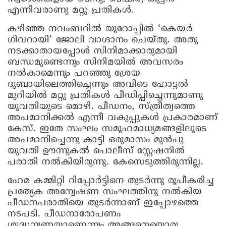
എന്നിവരാണു മറ്റു പ്രതികൾ.
കഴിഞ്ഞ നവംബറിൽ യൂറോപ്പിൽ ‘കെയർ
ഗിവറായി’ ജോലി വാഗ്ദാനം ചെയ്തു. അതു
നടക്കാതായപ്പോൾ സിനിമാക്കാരുമായി
ബന്ധമുണ്ടെന്നും സിനിമയിൽ അവസരം
നൽകാമെന്നും പറഞ്ഞു ശ്രേയ
ദുബായിലെത്തിച്ചെന്നും അവിടെ ഹോട്ടൽ
മുറിയിൽ മറ്റു പ്രതികൾ പീഡിപ്പിച്ചെന്നുമാണു
യുവതിയുടെ മൊഴി. പീഡനം, സ്ത്രീത്വത്തെ
അപമാനിക്കൽ എന്നീ വകുപ്പുകൾ പ്രകാരമാണ്
കേസ്. ഇതേ സംഘം സമൂഹമാധ്യമങ്ങളിലൂടെ
അപമാനിച്ചെന്നു കാട്ടി ഒരുമാസം മുൻപു
യുവതി ഊന്നുകൽ പൊലീസ് സ്റ്റേഷനിൽ
പരാതി നൽകിയിരുന്നു. കേസെടുത്തിരുന്നില്ല.
ഹേമ കമ്മിറ്റി റിപ്പോർട്ടിനെ തുടർന്നു രൂപീകരിച്ച
പ്രത്യേക അന്വേഷണ സംഘത്തിനു നൽകിയ
പീഡനപരാതിയെ തുടർന്നാണ് ഇപ്പോഴത്തെ
നടപടി. പീഡനാരോപണം
ശുദ്ധനുണയാണെന്നും അങ്ങനെയൊരു