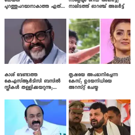
പോയത്
നാളെയും റെഡ് അലർട്ട്;
പുറത്തുപറയാനാകാത്ത ഏത്
നാലിടത്ത് ഓറഞ്ച് അലർട്ട്
ഡീലിന്? ; എംവി ​ഗോവിന്ദൻ
കാശ് വേണ്ടാത്ത
തൃഷയെ അപമാനിച്ചെന്ന
കെഎസ്ആർടിസി ബസിൽ
കേസ്; ഉദയനിധിയെ
സ്ത്രീകൾ തള്ളിക്കയറുന്നു;
അറസ്റ്റ് ചെയ്തു
സി.പി. ജോൺ