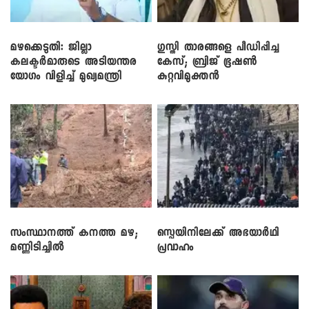
മഴക്കെടുതി: ജില്ലാ
​ഗുസ്തി താരങ്ങളെ പീഡിപ്പിച്ച
കലക്ടർമാരുടെ അടിയന്തര
കേസ്; ബ്രിജ് ഭൂഷൺ
യോഗം വിളിച്ച് മുഖ്യമന്ത്രി
കുറ്റവിമുക്തൻ
സംസ്ഥാനത്ത് കനത്ത മഴ;
സ്പെയിനിലേക്ക് അഭയാർഥി
മണ്ണിടിച്ചിൽ
പ്രവാഹം