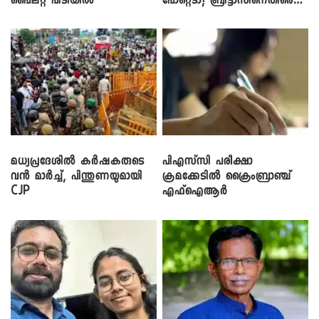
പൈലറ്റ് പിടിയിൽ
പോറ്റെടാ; ബ്രിട്ടാസിനെതിരെ
നടൻ വിനായകൻ
മധ്യപ്രദേശിൽ കർഷകരുടെ
പിഎസ്‌സി പരീക്ഷാ
വൻ മാർച്ച്, പിന്തുണയുമായി
ക്രമക്കേ‌ടിൽ ക്രൈംബ്രാഞ്ച്
CJP
എഫ്ഐആർ