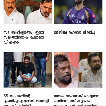
സഭ ബഹിഷ്കരണം; ഇന്ത്യ
അജിങ്ക്യ രഹാനെ വിരമിച്ചു
സഖ്യത്തിനൊപ്പം ചേരാതെ
ഡിഎംകെ
35 ലക്ഷത്തിന്റെ
സമരം ഹൈജാക്ക് ചെയ്യാതെ
എംഡിഎംഎയുമായി മലയാളി
പണിയെടുത്ത് കുടുംബം