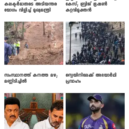
കലക്ടർമാരുടെ അടിയന്തര
കേസ്; ബ്രിജ് ഭൂഷൺ
യോഗം വിളിച്ച് മുഖ്യമന്ത്രി
കുറ്റവിമുക്തൻ
സംസ്ഥാനത്ത് കനത്ത മഴ;
സ്പെയിനിലേക്ക് അഭയാർഥി
മണ്ണിടിച്ചിൽ
പ്രവാഹം