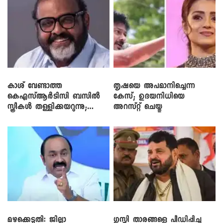
കാശ് വേണ്ടാത്ത
തൃഷയെ അപമാനിച്ചെന്ന
കെഎസ്ആർടിസി ബസിൽ
കേസ്; ഉദയനിധിയെ
സ്ത്രീകൾ തള്ളിക്കയറുന്നു;
അറസ്റ്റ് ചെയ്തു
സി.പി. ജോൺ
മഴക്കെടുതി: ജില്ലാ
​ഗുസ്തി താരങ്ങളെ പീഡിപ്പിച്ച