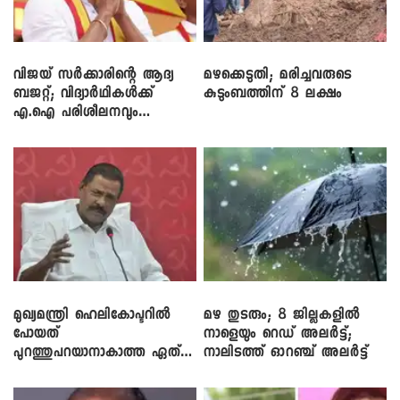
വിജയ് സർക്കാരിന്റെ ആദ്യ
മഴക്കെടുതി; മരിച്ചവരുടെ
ബജറ്റ്; വിദ്യാർഥികൾക്ക്
കുടുംബത്തിന് 8 ലക്ഷം
എ.ഐ പരിശീലനവും
ലാപ്ടോപ്പുകളും
മുഖ്യമന്ത്രി ഹെലികോപ്ടറിൽ
മഴ തുടരും; 8 ജില്ലകളിൽ
പോയത്
നാളെയും റെഡ് അലർട്ട്;
പുറത്തുപറയാനാകാത്ത ഏത്
നാലിടത്ത് ഓറഞ്ച് അലർട്ട്
ഡീലിന്? ; എംവി ​ഗോവിന്ദൻ