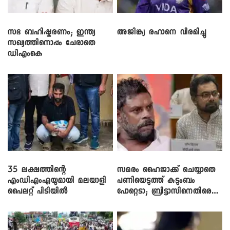
സഭ ബഹിഷ്കരണം; ഇന്ത്യ
അജിങ്ക്യ രഹാനെ വിരമിച്ചു
സഖ്യത്തിനൊപ്പം ചേരാതെ
ഡിഎംകെ
35 ലക്ഷത്തിന്റെ
സമരം ഹൈജാക്ക് ചെയ്യാതെ
എംഡിഎംഎയുമായി മലയാളി
പണിയെടുത്ത് കുടുംബം
പൈലറ്റ് പിടിയിൽ
പോറ്റെടാ; ബ്രിട്ടാസിനെതിരെ
നടൻ വിനായകൻ