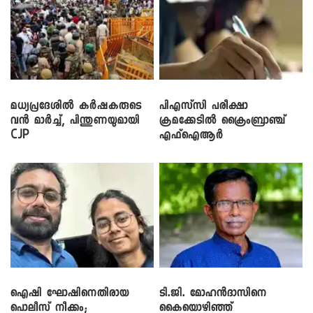
മധ്യപ്രദേശിൽ കർഷകരുടെ
പിഎസ്‌സി പരീക്ഷാ
വൻ മാർച്ച്, പിന്തുണയുമായി
ക്രമക്കേ‌ടിൽ ക്രൈംബ്രാഞ്ച്
CJP
എഫ്ഐആർ
ഐഷി ഘോഷിനെതിരായ
ടി.ജി. മോഹൻദാസിനെ
പൊലീസ് നീക്കം;
കൈയൊഴിഞ്ഞ്