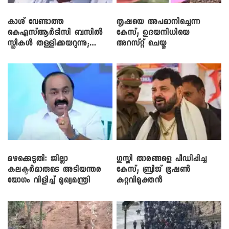
കാശ് വേണ്ടാത്ത
തൃഷയെ അപമാനിച്ചെന്ന
കെഎസ്ആർടിസി ബസിൽ
കേസ്; ഉദയനിധിയെ
സ്ത്രീകൾ തള്ളിക്കയറുന്നു;
അറസ്റ്റ് ചെയ്തു
സി.പി. ജോൺ
മഴക്കെടുതി: ജില്ലാ
​ഗുസ്തി താരങ്ങളെ പീഡിപ്പിച്ച
കലക്ടർമാരുടെ അടിയന്തര
കേസ്; ബ്രിജ് ഭൂഷൺ
യോഗം വിളിച്ച് മുഖ്യമന്ത്രി
കുറ്റവിമുക്തൻ