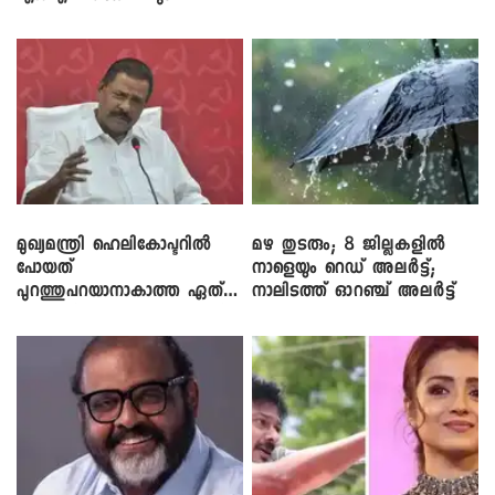
ലാപ്ടോപ്പുകളും
മുഖ്യമന്ത്രി ഹെലികോപ്ടറിൽ
മഴ തുടരും; 8 ജില്ലകളിൽ
പോയത്
നാളെയും റെഡ് അലർട്ട്;
പുറത്തുപറയാനാകാത്ത ഏത്
നാലിടത്ത് ഓറഞ്ച് അലർട്ട്
ഡീലിന്? ; എംവി ​ഗോവിന്ദൻ