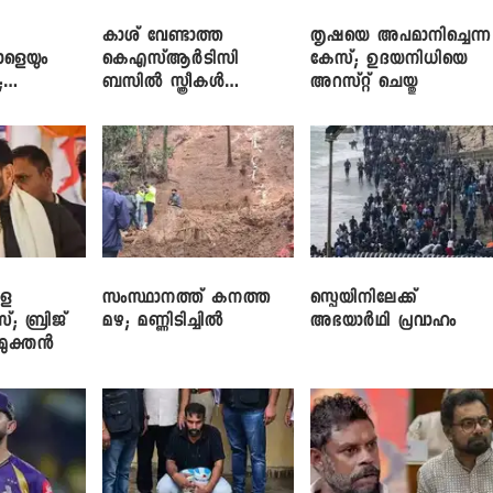
കാശ് വേണ്ടാത്ത
തൃഷയെ അപമാനിച്ചെന്ന
ാളെയും
കെഎസ്ആർടിസി
കേസ്; ഉദയനിധിയെ
;
ബസിൽ സ്ത്രീകൾ
അറസ്റ്റ് ചെയ്തു
ഞ്ച്
തള്ളിക്കയറുന്നു; സി.പി.
ജോൺ
ളെ
സംസ്ഥാനത്ത് കനത്ത
സ്പെയിനിലേക്ക്
സ്; ബ്രിജ്
മഴ; മണ്ണിടിച്ചിൽ
അഭയാർഥി പ്രവാഹം
ിമുക്തൻ