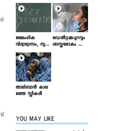
ന്
ലൈംഗിക
ഡെൽറ്റക്കപ്പുറവും
വിദ്യാഭ്യാസം, സുര
ശാസ്ത്രലോകം ശ്ര
ക്ഷിതവും അ
ദ്ധിക്കുന്ന വകഭേദ
ല്ലാത്തതുമായ സ്പ
ങ്ങൾ
ര്‍ശനങ്ങള്‍; ഇ
ന്‍ഫോക്ലിനിക്ക്
ലേഖനം
വായിക്കാം
താലിബാന്‍ കാല
ത്തെ സ്ത്രീകള്‍
വ്
YOU MAY LIKE