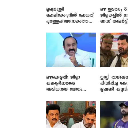
മുഖ്യമന്ത്രി
മഴ തുടരും; 8
ഹെലികോപ്ടറിൽ പോയത്
ജില്ലകളിൽ ന
പുറത്തുപറയാനാകാത്ത
റെഡ് അലർട്ട്
ഏത് ഡീലിന്? ; എംവി ​
നാലിടത്ത് ഓറ
ഗോവിന്ദൻ
അലർട്ട്
മഴക്കെടുതി: ജില്ലാ
​ഗുസ്തി താരങ്ങ
കലക്ടർമാരുടെ
പീഡിപ്പിച്ച കേ
അടിയന്തര യോഗം
ഭൂഷൺ കുറ്റവ
വിളിച്ച് മുഖ്യമന്ത്രി