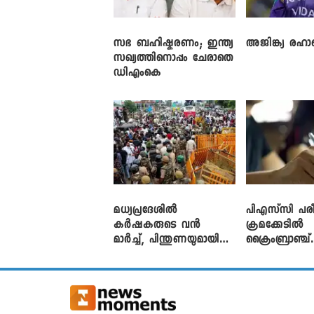
സഭ ബഹിഷ്കരണം; ഇന്ത്യ
അജിങ്ക്യ രഹാന
സഖ്യത്തിനൊപ്പം ചേരാതെ
ഡിഎംകെ
മധ്യപ്രദേശിൽ
പിഎസ്‌സി പരീ
കർഷകരുടെ വൻ
ക്രമക്കേ‌ടിൽ
മാർച്ച്, പിന്തുണയുമായി
ക്രൈംബ്രാഞ്ച്
CJP
എഫ്ഐആർ