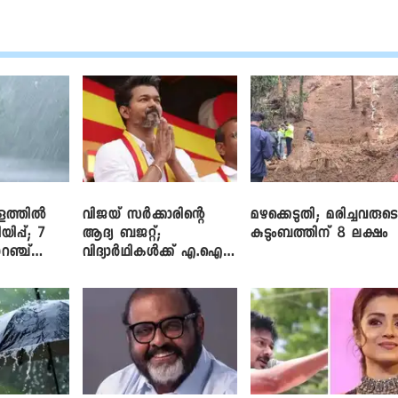
ളത്തിൽ
വിജയ് സർക്കാരിന്റെ
മഴക്കെടുതി; മരിച്ചവരുട
യിപ്പ്; 7
ആദ്യ ബജറ്റ്;
കുടുംബത്തിന് 8 ലക്ഷം
റഞ്ച്
വിദ്യാർഥികൾക്ക് എ.ഐ
പരിശീലനവും
ലാപ്ടോപ്പുകളും