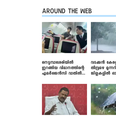
AROUND THE WEB
നെടുമ്പാശേരിയിൽ
വടക്കൻ കേര
ഇറങ്ങിയ വിമാനത്തിന്റെ
തീവ്രമഴ മുന്നറി
എമർജെൻസി വാതിൽ
ജില്ലകളിൽ ഓ
തുറക്കാൻ ശ്രമം
അലർട്ട്