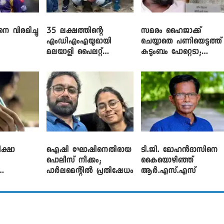
െ വിരമിച്ചു
35 ലക്ഷത്തിന്റെ
സമരം ഹൈജാക്ക്
എംഡിഎംഎയുമായി
ചെയ്യാതെ പണിയെടുത്ത്
മലയാളി പൈലറ്റ്
കുടുംബം പോറ്റെടാ;
പിടിയിൽ
ബ്രിട്ടാസിനെതിരെ നടൻ
വിനായകൻ
ക്ഷാ
ഐഷി ഘോഷിനെതിരായ
ടി.ജി. മോഹൻദാസിനെ
പൊലീസ് നീക്കം;
കൈയൊഴിഞ്ഞ്
പാര്‍ലമെന്റിൽ പ്രതിഷേധം
ആർ.എസ്.എസ്