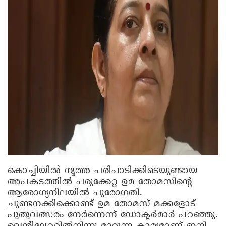
കൊച്ചിയിൽ നൃത്ത പരിപാടിക്കിടെയുണ്ടായ
അപകടത്തിൽ പരുക്കേറ്റ ഉമ തോമസിന്റെ
ആരോഗ്യനിലയില്‍ പുരോഗതി.
ചുണ്ടനക്കിക്കൊണ്ട് ഉമ തോമസ് മക്കളോട്
പുതുവത്സരം നേർന്നെന്ന് ഡോക്ടർമാർ പറഞ്ഞു.