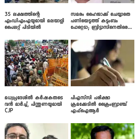
35 ലക്ഷത്തിന്റെ
സമരം ഹൈജാക്ക് ചെയ്യാതെ
എംഡിഎംഎയുമായി മലയാളി
പണിയെടുത്ത് കുടുംബം
പൈലറ്റ് പിടിയിൽ
പോറ്റെടാ; ബ്രിട്ടാസിനെതിരെ
നടൻ വിനായകൻ
മധ്യപ്രദേശിൽ കർഷകരുടെ
പിഎസ്‌സി പരീക്ഷാ
വൻ മാർച്ച്, പിന്തുണയുമായി
ക്രമക്കേ‌ടിൽ ക്രൈംബ്രാഞ്ച്
CJP
എഫ്ഐആർ