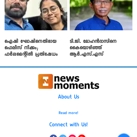
ഐഷി ഘോഷിനെതിരായ
ടി.ജി. മോഹൻദാസിനെ
പൊലീസ് നീക്കം;
കൈയൊഴിഞ്ഞ്
പാര്‍ലമെന്റിൽ പ്രതിഷേധം
ആർ.എസ്.എസ്
About Us
Read more!
Connect with Us!