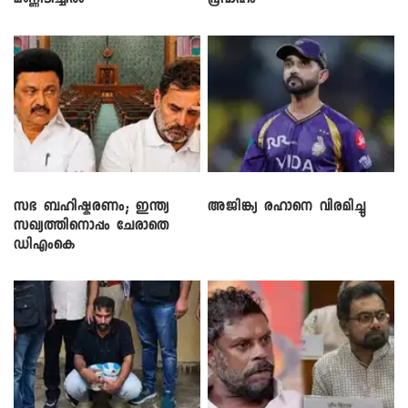
മണ്ണിടിച്ചിൽ
പ്രവാഹം
സഭ ബഹിഷ്കരണം; ഇന്ത്യ
അജിങ്ക്യ രഹാനെ വിരമിച്ചു
സഖ്യത്തിനൊപ്പം ചേരാതെ
ഡിഎംകെ