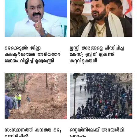
മഴക്കെടുതി: ജില്ലാ
​ഗുസ്തി താരങ്ങളെ പീഡിപ്പിച്ച
കലക്ടർമാരുടെ അടിയന്തര
കേസ്; ബ്രിജ് ഭൂഷൺ
യോഗം വിളിച്ച് മുഖ്യമന്ത്രി
കുറ്റവിമുക്തൻ
സംസ്ഥാനത്ത് കനത്ത മഴ;
സ്പെയിനിലേക്ക് അഭയാർഥി