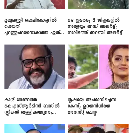
മുഖ്യമന്ത്രി ഹെലികോപ്ടറിൽ
മഴ തുടരും; 8 ജില്ലകളിൽ
പോയത്
നാളെയും റെഡ് അലർട്ട്;
പുറത്തുപറയാനാകാത്ത ഏത്
നാലിടത്ത് ഓറഞ്ച് അലർട്ട്
ഡീലിന്? ; എംവി ​ഗോവിന്ദൻ
കാശ് വേണ്ടാത്ത
തൃഷയെ അപമാനിച്ചെന്ന
കെഎസ്ആർടിസി ബസിൽ
കേസ്; ഉദയനിധിയെ
സ്ത്രീകൾ തള്ളിക്കയറുന്നു;
അറസ്റ്റ് ചെയ്തു
സി.പി. ജോൺ