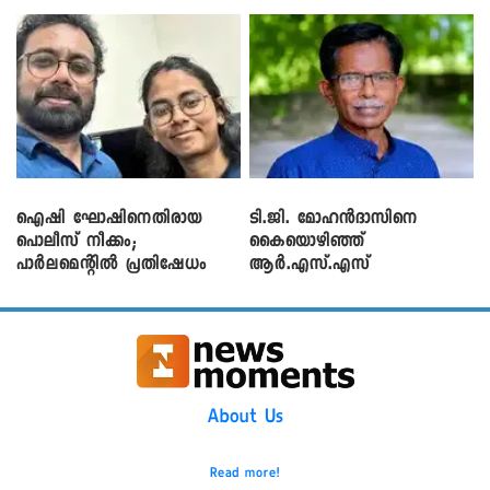
ഐഷി ഘോഷിനെതിരായ
ടി.ജി. മോഹൻദാസിനെ
പൊലീസ് നീക്കം;
കൈയൊഴിഞ്ഞ്
പാര്‍ലമെന്റിൽ പ്രതിഷേധം
ആർ.എസ്.എസ്
About Us
Read more!