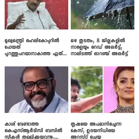
മുഖ്യമന്ത്രി ഹെലികോപ്ടറിൽ
മഴ തുടരും; 8 ജില്ലകളിൽ
പോയത്
നാളെയും റെഡ് അലർട്ട്;
പുറത്തുപറയാനാകാത്ത ഏത്
നാലിടത്ത് ഓറഞ്ച് അലർട്ട്
ഡീലിന്? ; എംവി ​ഗോവിന്ദൻ
കാശ് വേണ്ടാത്ത
തൃഷയെ അപമാനിച്ചെന്ന
കെഎസ്ആർടിസി ബസിൽ
കേസ്; ഉദയനിധിയെ
സ്ത്രീകൾ തള്ളിക്കയറുന്നു;
അറസ്റ്റ് ചെയ്തു