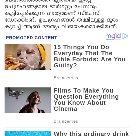
ബഹിരാകാശത്ത് എത്തിയ ഇരട്ട
ഉപഗ്രഹങ്ങളായ ടാർഗറ്റും ചേസറും
കൂട്ടിച്ചേർക്കുന്ന ദൗത്യമാണ് സ്‌പേസ്
ഡോക്കിംങ്. ഉപഗ്രഹങ്ങൾ തമ്മിലുള്ള ദൂരം
കുറച്ച് ആണ് ദൗത്യം വിജയകരമാക്കിയത്.