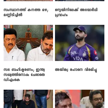
സംസ്ഥാനത്ത് കനത്ത മഴ;
സ്പെയിനിലേക്ക് അഭയാർഥി
മണ്ണിടിച്ചിൽ
പ്രവാഹം
സഭ ബഹിഷ്കരണം; ഇന്ത്യ
അജിങ്ക്യ രഹാനെ വിരമിച്ചു
സഖ്യത്തിനൊപ്പം ചേരാതെ
ഡിഎംകെ