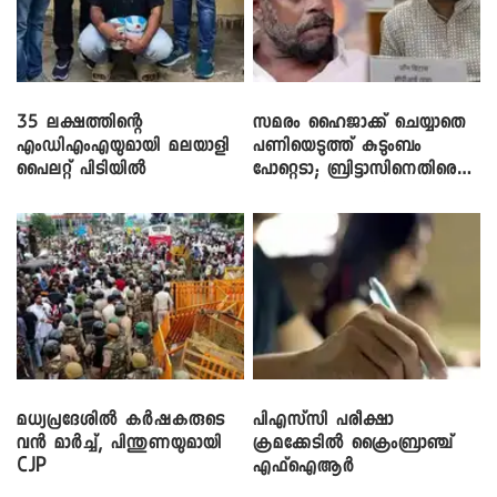
35 ലക്ഷത്തിന്റെ
സമരം ഹൈജാക്ക് ചെയ്യാതെ
എംഡിഎംഎയുമായി മലയാളി
പണിയെടുത്ത് കുടുംബം
പൈലറ്റ് പിടിയിൽ
പോറ്റെടാ; ബ്രിട്ടാസിനെതിരെ
നടൻ വിനായകൻ
മധ്യപ്രദേശിൽ കർഷകരുടെ
പിഎസ്‌സി പരീക്ഷാ
വൻ മാർച്ച്, പിന്തുണയുമായി
ക്രമക്കേ‌ടിൽ ക്രൈംബ്രാഞ്ച്
CJP
എഫ്ഐആർ