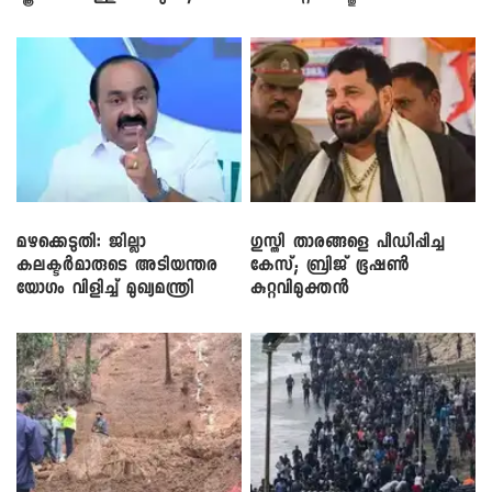
സി.പി. ജോൺ
മഴക്കെടുതി: ജില്ലാ
​ഗുസ്തി താരങ്ങളെ പീഡിപ്പിച്ച
കലക്ടർമാരുടെ അടിയന്തര
കേസ്; ബ്രിജ് ഭൂഷൺ
യോഗം വിളിച്ച് മുഖ്യമന്ത്രി
കുറ്റവിമുക്തൻ