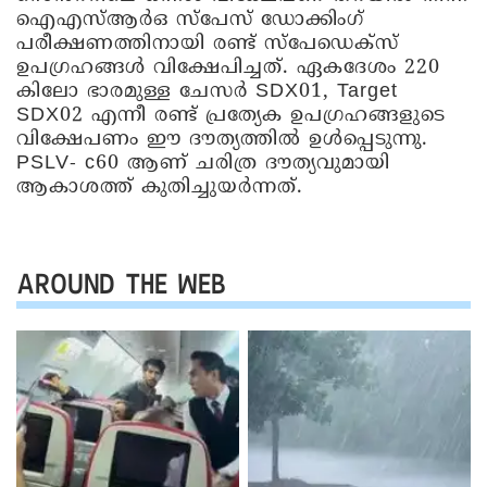
ഐഎസ്ആർഒ സ്പേസ് ഡോക്കിംഗ്
പരീക്ഷണത്തിനായി രണ്ട് സ്പേഡെക്‌സ്
ഉപഗ്രഹങ്ങൾ വിക്ഷേപിച്ചത്. ഏകദേശം 220
കിലോ ഭാരമുള്ള ചേസർ SDX01, Target
SDX02 എന്നീ രണ്ട് പ്രത്യേക ഉപഗ്രഹങ്ങളുടെ
വിക്ഷേപണം ഈ ദൗത്യത്തിൽ ഉൾപ്പെടുന്നു.
PSLV- c60 ആണ് ചരിത്ര ദൗത്യവുമായി
ആകാശത്ത് കുതിച്ചുയർന്നത്.
AROUND THE WEB