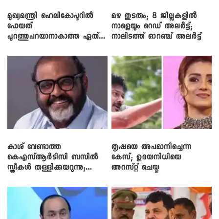
മുഖ്യമന്ത്രി ഹെലികോപ്ടറിൽ
മഴ തുടരും; 8 ജില്ലകളിൽ
പോയത്
നാളെയും റെഡ് അലർട്ട്;
പുറത്തുപറയാനാകാത്ത ഏത്
നാലിടത്ത് ഓറഞ്ച് അലർട്ട്
ഡീലിന്? ; എംവി ​ഗോവിന്ദൻ
കാശ് വേണ്ടാത്ത
തൃഷയെ അപമാനിച്ചെന്ന
കെഎസ്ആർടിസി ബസിൽ
കേസ്; ഉദയനിധിയെ
സ്ത്രീകൾ തള്ളിക്കയറുന്നു;
അറസ്റ്റ് ചെയ്തു
സി.പി. ജോൺ