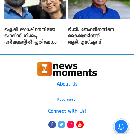
ഐഷി ഘോഷിനെതിരായ
ടി.ജി. മോഹൻദാസിനെ
പൊലീസ് നീക്കം;
കൈയൊഴിഞ്ഞ്
പാര്‍ലമെന്റിൽ പ്രതിഷേധം
ആർ.എസ്.എസ്
About Us
Read more!
Connect with Us!