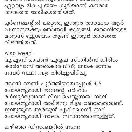
ഏറ്റവും മികച്ച ജയം കൂടിയാണ് കൗമാര
താരത്തെ തേടിയെത്തിയത്.
ടൂർണമെന്റിൽ മറ്റൊരു ഇന്ത്യൻ താരമായ ആർ
പ്രഗ്നാനന്ദക്കും തോൽവി കുരുങ്ങി. ജർമനിയുടെ
മത്യാസ് ബ്ലൂബോം ആണ് ഇന്ത്യൻ താരത്തെ
വീഴ്ത്തിയത്.
Also Read -
യു.എസ് ഓപൺ പുരുഷ സിംഗിൾസ് കിരീടം
കാർലോസ് അൽകാരസിന്; ലോക ഒന്നാം
നമ്പർ സ്ഥാനവും തിരിച്ചുപിടിച്ചു
അഞ്ച് റൗണ്ട് പൂർത്തിയായപ്പോൾ 4.5
പോയന്റുമായി ഇറാന്റെ പർഹാം
മഗ്സൂദ്‍ലുവാണ് ​ലീഡ് ചെയ്യുന്നത്. നാല്
പോയന്റുമായി അഭിമന്യു മിശ്ര രണ്ടാമതുമുണ്ട്.
ഇന്ത്യയുടെ അർജുൻ എറിഗൈസി നാല്
പോയന്റുമായി നാലാം സ്ഥാനത്താണുള്ളത്.
കഴിഞ്ഞ ഡിസംബറിൽ നടന്ന