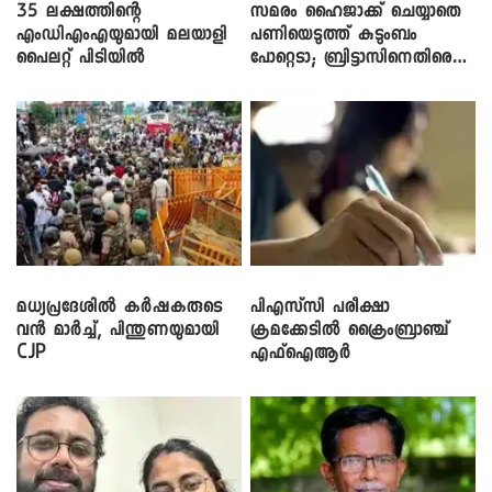
35 ലക്ഷത്തിന്റെ
സമരം ഹൈജാക്ക് ചെയ്യാതെ
എംഡിഎംഎയുമായി മലയാളി
പണിയെടുത്ത് കുടുംബം
പൈലറ്റ് പിടിയിൽ
പോറ്റെടാ; ബ്രിട്ടാസിനെതിരെ
നടൻ വിനായകൻ
മധ്യപ്രദേശിൽ കർഷകരുടെ
പിഎസ്‌സി പരീക്ഷാ
വൻ മാർച്ച്, പിന്തുണയുമായി
ക്രമക്കേ‌ടിൽ ക്രൈംബ്രാഞ്ച്
CJP
എഫ്ഐആർ