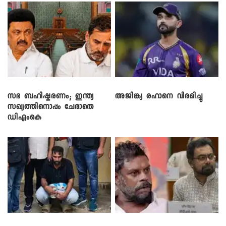
സഭ ബഹിഷ്കരണം; ഇന്ത്യ
അജിങ്ക്യ രഹാനെ വിരമിച്ചു
സഖ്യത്തിനൊപ്പം ചേരാതെ
ഡിഎംകെ