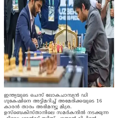
ഇന്ത്യയുടെ ചെസ് ലോകചാമ്പ്യൻ ഡി
ഗുകേഷിനെ അട്ടിമറിച്ച് അമേരിക്കയുടെ 16
കാരൻ താരം അഭിമന്യൂ മിശ്ര.
ഉസ്ബെകിസ്താനിലെ സമർകന്ദിൽ നടക്കുന്ന