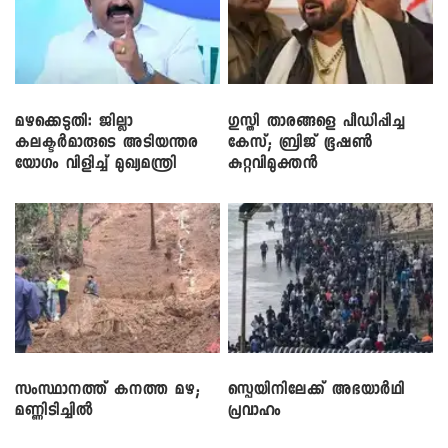
മഴക്കെടുതി: ജില്ലാ
​ഗുസ്തി താരങ്ങളെ പീഡിപ്പിച്ച
കലക്ടർമാരുടെ അടിയന്തര
കേസ്; ബ്രിജ് ഭൂഷൺ
യോഗം വിളിച്ച് മുഖ്യമന്ത്രി
കുറ്റവിമുക്തൻ
സംസ്ഥാനത്ത് കനത്ത മഴ;
സ്പെയിനിലേക്ക് അഭയാർഥി
മണ്ണിടിച്ചിൽ
പ്രവാഹം