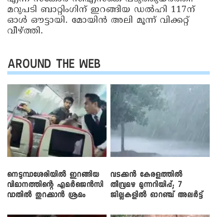
മറുപടി ബാറ്റിം​ഗിന് ഇറങ്ങിയ ഡൽഹി 117ന്
ഓൾ ഔട്ടായി. മോയിൻ അലി മൂന്ന് വിക്കറ്റ്
വീഴ്ത്തി.
AROUND THE WEB
നെടുമ്പാശേരിയിൽ ഇറങ്ങിയ
വടക്കൻ കേരളത്തിൽ
വിമാനത്തിന്റെ എമർജെൻസി
തീവ്രമഴ മുന്നറിയിപ്പ്; 7
വാതിൽ തുറക്കാൻ ശ്രമം
ജില്ലകളിൽ ഓറഞ്ച് അലർട്ട്