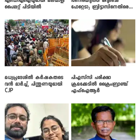
എംഡിഎംഎയുമായി മലയാളി
പണിയെടുത്ത് കുടുംബം
പൈലറ്റ് പിടിയിൽ
പോറ്റെടാ; ബ്രിട്ടാസിനെതിരെ
നടൻ വിനായകൻ
മധ്യപ്രദേശിൽ കർഷകരുടെ
പിഎസ്‌സി പരീക്ഷാ
വൻ മാർച്ച്, പിന്തുണയുമായി
ക്രമക്കേ‌ടിൽ ക്രൈംബ്രാഞ്ച്
CJP
എഫ്ഐആർ