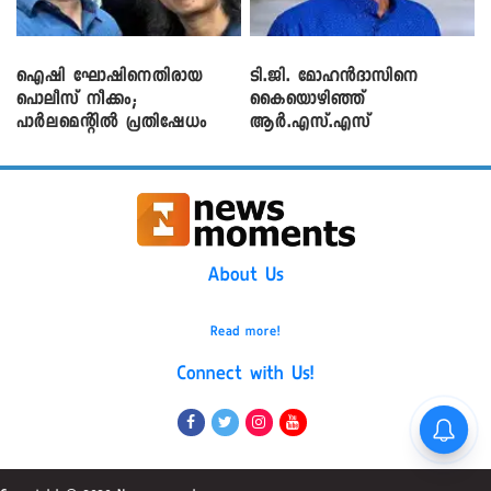
ഐഷി ഘോഷിനെതിരായ
ടി.ജി. മോഹൻദാസിനെ
പൊലീസ് നീക്കം;
കൈയൊഴിഞ്ഞ്
പാര്‍ലമെന്റിൽ പ്രതിഷേധം
ആർ.എസ്.എസ്
About Us
Read more!
Connect with Us!