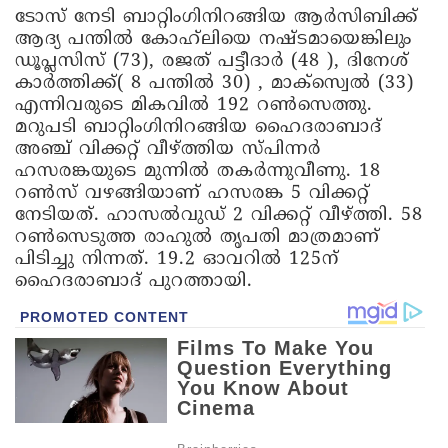
ടോസ് നേടി ബാറ്റിം​ഗിനിറങ്ങിയ ആർസിബിക്ക്
ആദ്യ പന്തിൽ കോഹ്‍ലിയെ നഷ്ടമായെങ്കിലും
ഡൂപ്ലസിസ് (73), രജത് പട്ടീദാർ (48 ), ദിനേശ്
കാർത്തിക്ക്( 8 പന്തിൽ 30) , മാക്സ്വെൽ (33)
എന്നിവരുടെ മികവിൽ 192 റൺസെ‌ത്തു.
മറുപടി ബാറ്റിം​ഗിനിറങ്ങിയ ഹൈദരാബാദ്
അഞ്ച് വിക്കറ്റ് വീഴ്ത്തിയ സ്പിന്നർ
ഹസരങ്കയുടെ മുന്നിൽ തകർന്നുവീണു. 18
റൺസ് വഴങ്ങിയാണ് ഹസരങ്ക 5 വിക്കറ്റ്
നേടിയത്. ഹാസൽവുഡ് 2 വിക്കറ്റ് വീഴ്ത്തി. 58
റൺസെടുത്ത രാഹുൽ തൃപതി മാത്രമാണ്
പിടിച്ചു നിന്നത്. 19.2 ഓവറിൽ 125ന്
ഹൈദരാബാദ് പുറത്തായി.