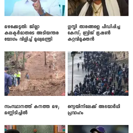
മഴക്കെടുതി: ജില്ലാ
​ഗുസ്തി താരങ്ങളെ പീഡിപ്പിച്ച
കലക്ടർമാരുടെ അടിയന്തര
കേസ്; ബ്രിജ് ഭൂഷൺ
യോഗം വിളിച്ച് മുഖ്യമന്ത്രി
കുറ്റവിമുക്തൻ
സംസ്ഥാനത്ത് കനത്ത മഴ;
സ്പെയിനിലേക്ക് അഭയാർഥി
മണ്ണിടിച്ചിൽ
പ്രവാഹം