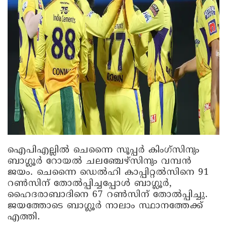
ഐപിഎല്ലിൽ ചെന്നൈ സൂപ്പർ കിം​ഗ്സിനും
ബാ​ഗ്ലൂർ റോയൽ ചലഞ്ചേഴ്സിനും വമ്പൻ
ജയം. ചെന്നൈ ഡെൽഹി കാപ്പിറ്റൽസിനെ 91
റൺസിന് തോൽപ്പിച്ചപ്പോൾ ബാ​ഗ്ലൂർ,
ഹൈദരാബാദിനെ 67 റൺസിന് തോൽപ്പിച്ചു.
ജയത്തോടെ ബാ​ഗ്ലൂർ നാലാം സ്ഥാനത്തേക്ക്
എത്തി.