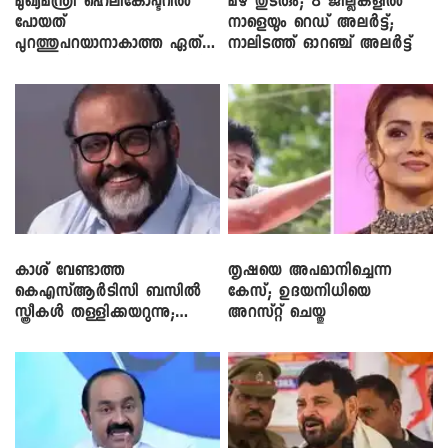
മുഖ്യമന്ത്രി ഹെലികോപ്ടറിൽ
മഴ തുടരും; 8 ജില്ലകളിൽ
പോയത്
നാളെയും റെഡ് അലർട്ട്;
പുറത്തുപറയാനാകാത്ത ഏത്
നാലിടത്ത് ഓറഞ്ച് അലർട്ട്
ഡീലിന്? ; എംവി ​ഗോവിന്ദൻ
കാശ് വേണ്ടാത്ത
തൃഷയെ അപമാനിച്ചെന്ന
കെഎസ്ആർടിസി ബസിൽ
കേസ്; ഉദയനിധിയെ
സ്ത്രീകൾ തള്ളിക്കയറുന്നു;
അറസ്റ്റ് ചെയ്തു
സി.പി. ജോൺ