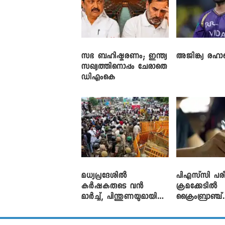
സഭ ബഹിഷ്കരണം; ഇന്ത്യ
അജിങ്ക്യ രഹാന
സഖ്യത്തിനൊപ്പം ചേരാതെ
ഡിഎംകെ
മധ്യപ്രദേശിൽ
പിഎസ്‌സി പരീ
കർഷകരുടെ വൻ
ക്രമക്കേ‌ടിൽ
മാർച്ച്, പിന്തുണയുമായി
ക്രൈംബ്രാഞ്ച്
CJP
എഫ്ഐആർ