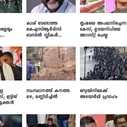
കാശ് വേണ്ടാത്ത
തൃഷയെ അപമാനിച്ചെന്ന
ാളെയും
കെഎസ്ആർടിസി
കേസ്; ഉദയനിധിയെ
;
ബസിൽ സ്ത്രീകൾ
അറസ്റ്റ് ചെയ്തു
ഞ്ച്
തള്ളിക്കയറുന്നു; സി.പി.
ജോൺ
ളെ
സംസ്ഥാനത്ത് കനത്ത
സ്പെയിനിലേക്ക്
സ്; ബ്രിജ്
മഴ; മണ്ണിടിച്ചിൽ
അഭയാർഥി പ്രവാഹം
ിമുക്തൻ