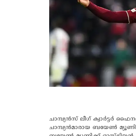
ചാമ്പ്യൻസ് ലീ​ഗ് ക്വാർട്ടർ ഫൈന
ചാമ്പ്യൻമാരായ ബയേൺ മ്യൂണിക്ക