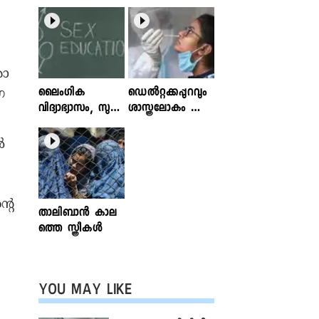
ോ ​
ലൈംഗിക
ഡെൽറ്റക്കപ്പുറവും
​
വിദ്യാഭ്യാസം, സുര
ശാസ്ത്രലോകം ശ്ര
ക്ഷിതവും അ
ദ്ധിക്കുന്ന വകഭേദ
ല്ലാത്തതുമായ സ്പ
ങ്ങൾ
ൾ
ര്‍ശനങ്ങള്‍; ഇ
ന്‍ഫോക്ലിനിക്ക്
ലേഖനം
വായിക്കാം
്റെ
താലിബാന്‍ കാല
ത്തെ സ്ത്രീകള്‍
YOU MAY LIKE