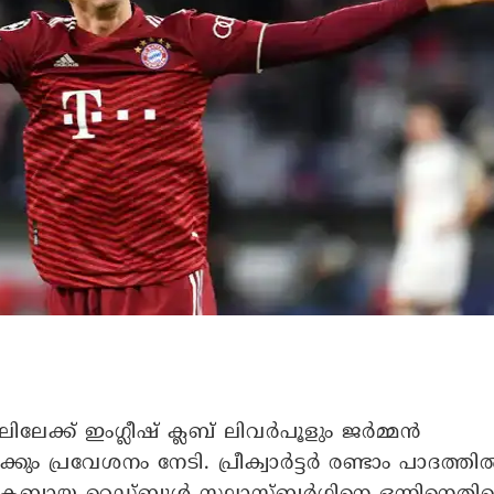
ലിലേക്ക് ഇം​ഗ്ലീഷ് ക്ലബ് ലിവർപൂളും ജർമ്മൻ
ും പ്രവേശനം നേടി. പ്രീക്വാർട്ടർ രണ്ടാം പാദത്തി