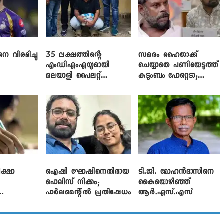
െ വിരമിച്ചു
35 ലക്ഷത്തിന്റെ
സമരം ഹൈജാക്ക്
എംഡിഎംഎയുമായി
ചെയ്യാതെ പണിയെടുത്ത്
മലയാളി പൈലറ്റ്
കുടുംബം പോറ്റെടാ;
പിടിയിൽ
ബ്രിട്ടാസിനെതിരെ നടൻ
വിനായകൻ
ക്ഷാ
ഐഷി ഘോഷിനെതിരായ
ടി.ജി. മോഹൻദാസിനെ
പൊലീസ് നീക്കം;
കൈയൊഴിഞ്ഞ്
പാര്‍ലമെന്റിൽ പ്രതിഷേധം
ആർ.എസ്.എസ്