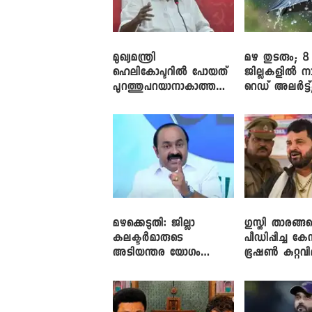
മുഖ്യമന്ത്രി
മഴ തുടരും; 8
ഹെലികോപ്ടറിൽ പോയത്
ജില്ലകളിൽ ന
പുറത്തുപറയാനാകാത്ത
റെഡ് അലർട്ട്
ഏത് ഡീലിന്? ; എംവി ​
നാലിടത്ത് ഓറ
ഗോവിന്ദൻ
അലർട്ട്
മഴക്കെടുതി: ജില്ലാ
​ഗുസ്തി താരങ്ങ
കലക്ടർമാരുടെ
പീഡിപ്പിച്ച കേ
അടിയന്തര യോഗം
ഭൂഷൺ കുറ്റവ
വിളിച്ച് മുഖ്യമന്ത്രി