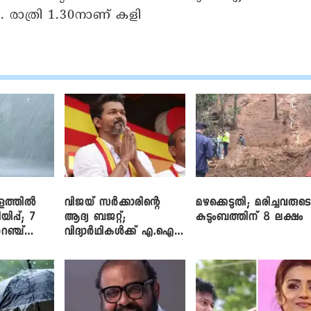
ം. രാത്രി 1.30നാണ് കളി
ളത്തിൽ
വിജയ് സർക്കാരിന്റെ
മഴക്കെടുതി; മരിച്ചവരുട
യിപ്പ്; 7
ആദ്യ ബജറ്റ്;
കുടുംബത്തിന് 8 ലക്ഷം
റഞ്ച്
വിദ്യാർഥികൾക്ക് എ.ഐ
പരിശീലനവും
ലാപ്ടോപ്പുകളും