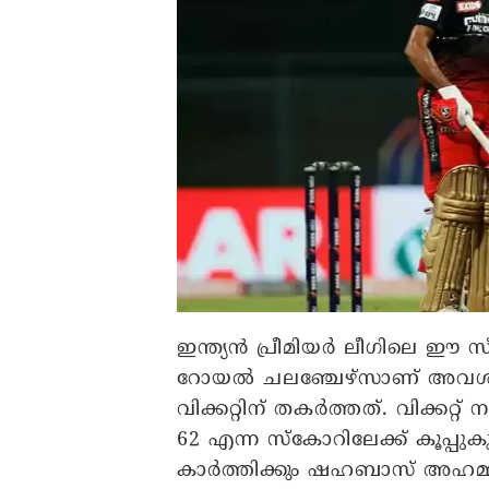
ഇന്ത്യൻ പ്രീമിയർ ലീ​ഗിലെ ഈ
റോയൽ ചലഞ്ചേഴ്സാണ് അവശ്വസ
വിക്കറ്റിന് തകർത്തത്. വിക്കറ്റ്
62 എന്ന സ്കോറിലേക്ക് കൂപ്പു
കാർത്തിക്കും ഷഹബാസ് അഹമ്മദും