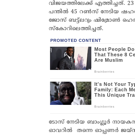
വിജയത്തിലേക്ക് എത്തിച്ചത്. 2
പന്തിൽ 45 റൺസ് നേടിയ ഷഹബാ
ജോസ് ബട്ട്ലറും ഷിമ്രോൺ ഹെത
സ്കോറിലെത്തിച്ചത്.
ടോസ് നേടിയ ബാം​ഗ്ലൂർ നായകൻ
ഓവറിൽ തന്നെ ഓപ്പണർ ജയ്സ്വാ