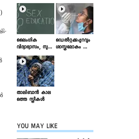
)
ചു.
ലൈംഗിക
ഡെൽറ്റക്കപ്പുറവും
വിദ്യാഭ്യാസം, സുര
ശാസ്ത്രലോകം ശ്ര
ക്ഷിതവും അ
ദ്ധിക്കുന്ന വകഭേദ
ൾ
ല്ലാത്തതുമായ സ്പ
ങ്ങൾ
ര്‍ശനങ്ങള്‍; ഇ
ന്‍ഫോക്ലിനിക്ക്
ലേഖനം
വായിക്കാം
താലിബാന്‍ കാല
ൽ
ത്തെ സ്ത്രീകള്‍
YOU MAY LIKE