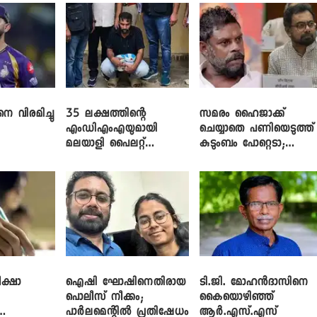
െ വിരമിച്ചു
35 ലക്ഷത്തിന്റെ
സമരം ഹൈജാക്ക്
എംഡിഎംഎയുമായി
ചെയ്യാതെ പണിയെടുത്ത്
മലയാളി പൈലറ്റ്
കുടുംബം പോറ്റെടാ;
പിടിയിൽ
ബ്രിട്ടാസിനെതിരെ നടൻ
വിനായകൻ
ക്ഷാ
ഐഷി ഘോഷിനെതിരായ
ടി.ജി. മോഹൻദാസിനെ
പൊലീസ് നീക്കം;
കൈയൊഴിഞ്ഞ്
പാര്‍ലമെന്റിൽ പ്രതിഷേധം
ആർ.എസ്.എസ്