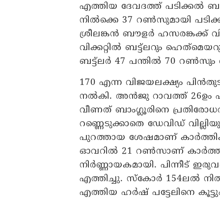
എത്തിയ ദേവദത്ത് പടിക്കൽ ബട
നിൽക്കെ 37 റൺസുമായി പടിക്
ശ്രീലങ്കൻ ബൗളർ ഹസരങ്കക്ക് വി
വിക്കറ്റിൽ ബട്ട്ലറും ഹെത്‍മെയ
ബട്ട്ലർ 47 പന്തിൽ 70 റൺസും 
170 എന്ന വിജയലക്ഷ്യം പിൻതുടർ
നൽകി. അൻജു റാവത്ത് 26ഉം ഫാ
വീണത് ബാം​ഗ്ലൂരിനെ പ്രതിരോധ
റണ്ണെടുക്കാതെ ഡേവിഡ് വില്ല
പുറത്തായ ശേഷമാണ് കാർത്തിക്ക
ഓവറിൽ 21 റൺസാണ് കാർത്തിക
നിർണ്ണായകമായി. പിന്നീട് ഇരു
എത്തിച്ചു. സ്കോർ 154ലൽ നിൽ
എത്തിയ ഹർഷ് പട്ടേലിനെ കൂട്ടുപി