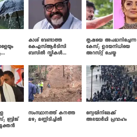
കാശ് വേണ്ടാത്ത
തൃഷയെ അപമാനിച്ചെന്ന
ാളെയും
കെഎസ്ആർടിസി
കേസ്; ഉദയനിധിയെ
;
ബസിൽ സ്ത്രീകൾ
അറസ്റ്റ് ചെയ്തു
ഞ്ച്
തള്ളിക്കയറുന്നു; സി.പി.
ജോൺ
ളെ
സംസ്ഥാനത്ത് കനത്ത
സ്പെയിനിലേക്ക്
സ്; ബ്രിജ്
മഴ; മണ്ണിടിച്ചിൽ
അഭയാർഥി പ്രവാഹം
ിമുക്തൻ