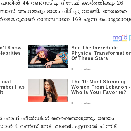
3 പന്തിൽ 44 റൺസടിച്ച ദിനേഷ് കാർത്തിക്കും 26
സ് അഹമ്മദും ജയം പിടിച്ചു വാങ്ങി. നേരത്തെ
്‍മെയറുമാണ് രാജസ്ഥാനെ 169 എന്ന പൊരുതാവുന
 ഫാഫ് ഫീൽഡിം​ഗ് തെരഞ്ഞെടുത്തു. രണ്ടാം
ൾ 4 റൺസ് നേടി മടങ്ങി. എന്നാൽ പിന്നീട്