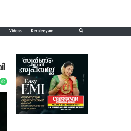
Videos
Keraleeyam
വി