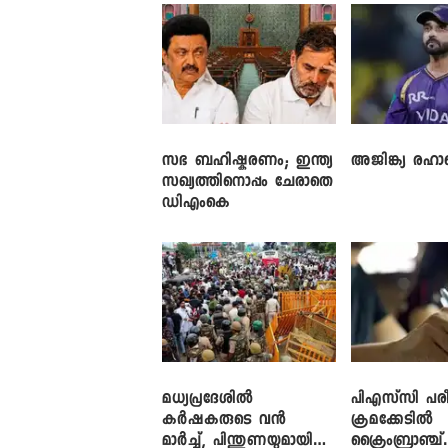
സഭ ബഹിഷ്കരണം; ഇന്ത്യ
അജിങ്ക്യ രഹാന
സഖ്യത്തിനൊപ്പം ചേരാതെ
ഡിഎംകെ
മധ്യപ്രദേശിൽ
പിഎസ്‌സി പരീ
കർഷകരുടെ വൻ
ക്രമക്കേ‌ടിൽ
മാർച്ച്, പിന്തുണയുമായി
ക്രൈംബ്രാഞ്ച്