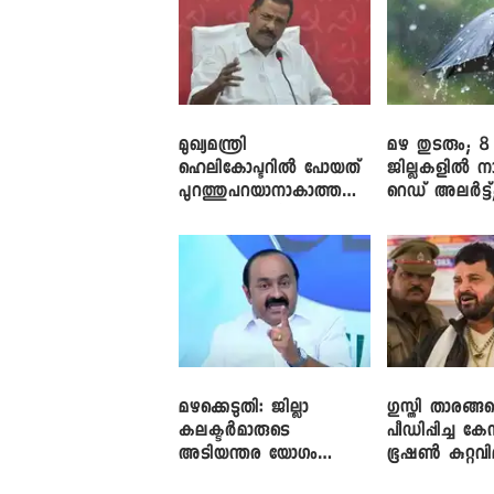
മുഖ്യമന്ത്രി
മഴ തുടരും; 8
ഹെലികോപ്ടറിൽ പോയത്
ജില്ലകളിൽ ന
പുറത്തുപറയാനാകാത്ത
റെഡ് അലർട്ട്
ഏത് ഡീലിന്? ; എംവി ​
നാലിടത്ത് ഓറ
ഗോവിന്ദൻ
അലർട്ട്
മഴക്കെടുതി: ജില്ലാ
​ഗുസ്തി താരങ്ങ
കലക്ടർമാരുടെ
പീഡിപ്പിച്ച കേ
അടിയന്തര യോഗം
ഭൂഷൺ കുറ്റവ
വിളിച്ച് മുഖ്യമന്ത്രി