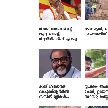
വിജയ് സർക്കാരിന്റെ
മഴക്കെടുതി; മ
ആദ്യ ബജറ്റ്;
കുടുംബത്തിന്
വിദ്യാർഥികൾക്ക് എ.ഐ
പരിശീലനവും
ലാപ്ടോപ്പുകളും
കാശ് വേണ്ടാത്ത
തൃഷയെ അപമാന
കെഎസ്ആർടിസി
കേസ്; ഉദയന
ബസിൽ സ്ത്രീകൾ
അറസ്റ്റ് ചെയ്ത
തള്ളിക്കയറുന്നു; സി.പി.
ജോൺ