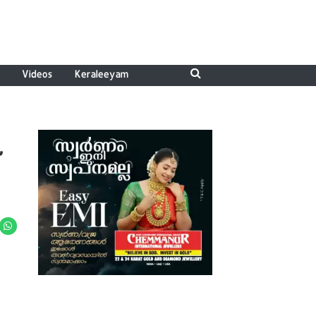
Videos
Keraleeyam
്