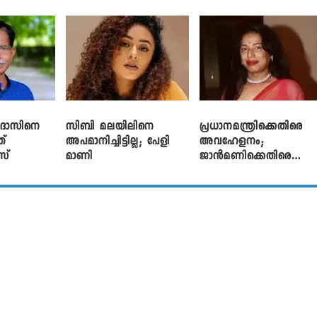
െതിരെ നടൻ
CJP
എഫ്ഐആർ
ൻദാസിനെ
സിബി മലയിലിനെ
പ്രധാനമന്ത്രിക്കെതിരെ
്
അപമാനിച്ചിട്ടില്ല; പേളി
അവഹേളനം;
സ്
മാണി
ജാൻമണിക്കെതിരെ
കേസ്