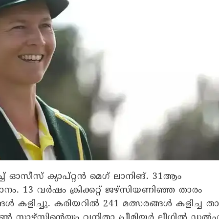
വിരച്ച് ഓസീസ് ക്യാപ്റ്റൻ മെഗ് ലാനിങ്. 31ആം
നം. 13 വർഷം ക്രിക്കറ്റ് ജഴ്‌സിയണിഞ്ഞ താരം
ങ്ങൾ കളിച്ചു. കരിയറിൽ 241 മത്സരങ്ങൾ കളിച്ച ത
്റാഴ്‌സിന്റെയും വനിതാ പ്രീമിയർ ലീഗിൽ ഡൽ