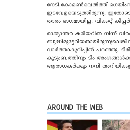
നേടി.കോമൺവെൽത്ത് ഗെയിംസിനു
ഇടവേളയെടുത്തിരുന്നു. ഇതോടെ 
താരം ഭാഗമായില്ല. വിക്കറ്റ് കീപ
രാജ്യാന്തര കരിയറിൽ നിന്ന് വിര
ബുദ്ധിമുട്ടേറിയതായിരുന്നുവെങ്
വാർത്താകുറിപ്പിൽ പറഞ്ഞു. ടീമ
കുടുംബത്തിനും ടീം അംഗങ്ങൾക്കും വ
ആരാധകർക്കും നന്ദി അറിയിക്കുന
AROUND THE WEB