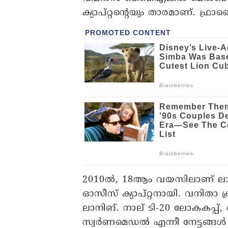
ക്യാപ്റ്റന്റെയും താരമാണ്. ഫ്
2010ൽ, 18ആം വയസിലാണ് ലാനിങ്
ഓസീസ് ക്യാപ്റ്റനായി. വനിതാ ക്രി
ലാനിങ്. നാല് ടി-20 ലോകകപ്
സ്വർണമെഡൽ എന്നീ നേട്ടങ്ങൾ 