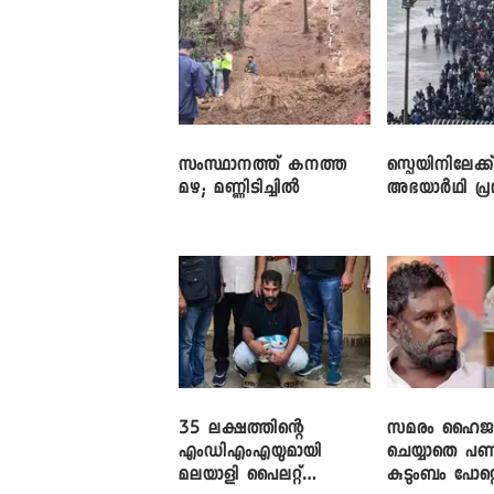
സംസ്ഥാനത്ത് കനത്ത
സ്പെയിനിലേക്ക
മഴ; മണ്ണിടിച്ചിൽ
അഭയാർഥി പ്
35 ലക്ഷത്തിന്റെ
സമരം ഹൈജാക
എംഡിഎംഎയുമായി
ചെയ്യാതെ പണ
മലയാളി പൈലറ്റ്
കുടുംബം പോറ്റ