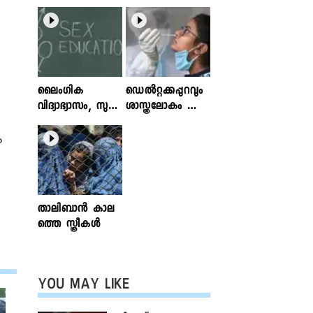
ലൈംഗിക
ഡെൽറ്റക്കപ്പുറവും
വിദ്യാഭ്യാസം, സുര
ശാസ്ത്രലോകം ശ്ര
ക്ഷിതവും അ
ദ്ധിക്കുന്ന വകഭേദ
ല്ലാത്തതുമായ സ്പ
ങ്ങൾ
ം
ര്‍ശനങ്ങള്‍; ഇ
ന്‍ഫോക്ലിനിക്ക്
ലേഖനം
വായിക്കാം
താലിബാന്‍ കാല
ത്തെ സ്ത്രീകള്‍
YOU MAY LIKE