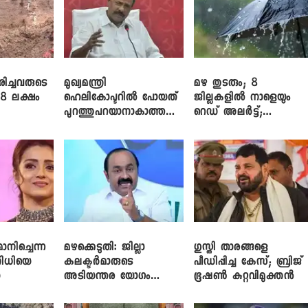
രിച്ചവരുടെ
മുഖ്യമന്ത്രി
മഴ തുടരും; 8
 8 ലക്ഷം
ഹെലികോപ്ടറിൽ പോയത്
ജില്ലകളിൽ നാളെയും
പുറത്തുപറയാനാകാത്ത
റെഡ് അലർട്ട്;
ഏത് ഡീലിന്? ; എംവി ​
നാലിടത്ത് ഓറഞ്ച്
ഗോവിന്ദൻ
അലർട്ട്
ിച്ചെന്ന
മഴക്കെടുതി: ജില്ലാ
​ഗുസ്തി താരങ്ങളെ
ിധിയെ
കലക്ടർമാരുടെ
പീഡിപ്പിച്ച കേസ്; ബ്രിജ്
ു
അടിയന്തര യോഗം
ഭൂഷൺ കുറ്റവിമുക്തൻ
വിളിച്ച് മുഖ്യമന്ത്രി