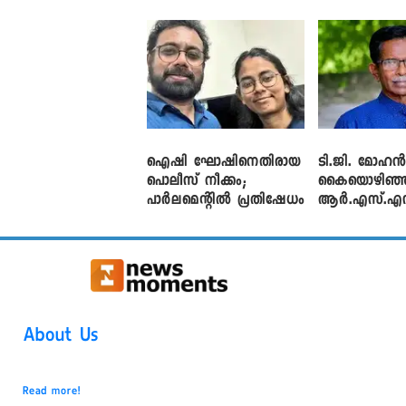
പിടിയിൽ
ബ്രിട്ടാസിന
വിനായകൻ
ഐഷി ഘോഷിനെതിരായ
ടി.ജി. മോഹ
പൊലീസ് നീക്കം;
കൈയൊഴിഞ്ഞ
പാര്‍ലമെന്റിൽ പ്രതിഷേധം
ആർ.എസ്.എ
About Us
Read more!