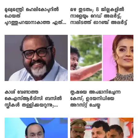
മുഖ്യമന്ത്രി ഹെലികോപ്ടറിൽ
മഴ തുടരും; 8 ജില്ലകളിൽ
പോയത്
നാളെയും റെഡ് അലർട്ട്;
പുറത്തുപറയാനാകാത്ത ഏത്
നാലിടത്ത് ഓറഞ്ച് അലർട്ട്
ഡീലിന്? ; എംവി ​ഗോവിന്ദൻ
കാശ് വേണ്ടാത്ത
തൃഷയെ അപമാനിച്ചെന്ന
കെഎസ്ആർടിസി ബസിൽ
കേസ്; ഉദയനിധിയെ
സ്ത്രീകൾ തള്ളിക്കയറുന്നു;
അറസ്റ്റ് ചെയ്തു
സി.പി. ജോൺ