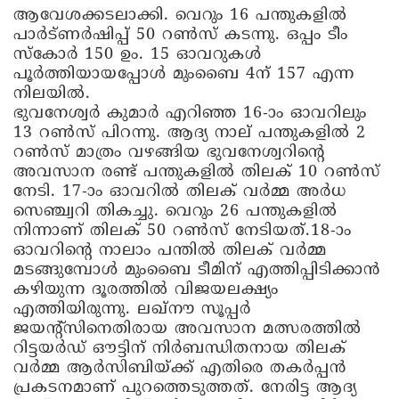
ആവേശക്കടലാക്കി. വെറും 16 പന്തുകളിൽ
പാര്‍ട്ണര്‍ഷിപ്പ് 50 റൺസ് കടന്നു. ഒപ്പം ടീം
സ്കോര്‍ 150 ഉം. 15 ഓവറുകൾ
പൂര്‍ത്തിയായപ്പോൾ മുംബൈ 4ന് 157 എന്ന
നിലയിൽ.
ഭുവനേശ്വര്‍ കുമാര്‍ എറിഞ്ഞ 16-ാം ഓവറിലും
13 റൺസ് പിറന്നു. ആദ്യ നാല് പന്തുകളിൽ 2
റൺസ് മാത്രം വഴങ്ങിയ ഭുവനേശ്വറിന്റെ
അവസാന രണ്ട് പന്തുകളിൽ തിലക് 10 റൺസ്
നേടി. 17-ാം ഓവറിൽ തിലക് വര്‍മ്മ അര്‍ധ
സെഞ്ച്വറി തികച്ചു. വെറും 26 പന്തുകളിൽ
നിന്നാണ് തിലക് 50 റൺസ് നേടിയത്.18-ാം
ഓവറിന്റെ നാലാം പന്തിൽ തിലക് വര്‍മ്മ
മടങ്ങുമ്പോൾ മുംബൈ ടീമിന് എത്തിപ്പിടിക്കാൻ
കഴിയുന്ന ദൂരത്തിൽ വിജയലക്ഷ്യം
എത്തിയിരുന്നു. ലഖ്നൗ സൂപ്പര്‍
ജയന്റ്സിനെതിരായ അവസാന മത്സരത്തിൽ
റിട്ടയര്‍ഡ് ഔട്ടിന് നിര്‍ബന്ധിതനായ തിലക്
വര്‍മ്മ ആര്‍സിബിയ്ക്ക് എതിരെ തകര്‍പ്പൻ
പ്രകടനമാണ് പുറത്തെടുത്തത്. നേരിട്ട ആദ്യ