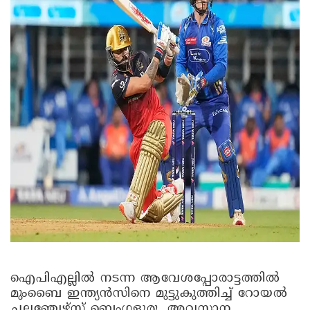
ഐപിഎല്ലിൽ നടന്ന ആവേശപ്പോരാട്ടത്തിൽ
മുംബൈ ഇന്ത്യൻസിനെ മുട്ടുകുത്തിച്ച് റോയൽ
ചലഞ്ചേഴ്സ് ബെംഗളൂരു. അവസാന