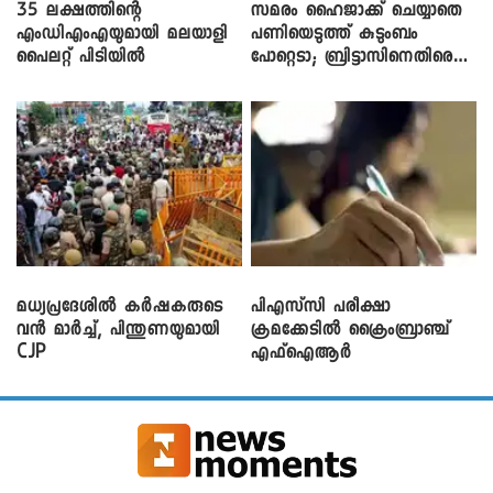
35 ലക്ഷത്തിന്റെ
സമരം ഹൈജാക്ക് ചെയ്യാതെ
എംഡിഎംഎയുമായി മലയാളി
പണിയെടുത്ത് കുടുംബം
പൈലറ്റ് പിടിയിൽ
പോറ്റെടാ; ബ്രിട്ടാസിനെതിരെ
നടൻ വിനായകൻ
മധ്യപ്രദേശിൽ കർഷകരുടെ
പിഎസ്‌സി പരീക്ഷാ
വൻ മാർച്ച്, പിന്തുണയുമായി
ക്രമക്കേ‌ടിൽ ക്രൈംബ്രാഞ്ച്
CJP
എഫ്ഐആർ