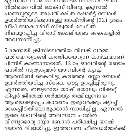
എന്നാൽ 10-ാം ഓവറിൽ ടീം സ്കോര്‍ 79 ൽ
നിൽക്കെ വിൽ ജാക്സ് വീണു. ക്രുനാൽ
പാണ്ഡ്യയുടെ അപ്രതീക്ഷിത ഷോര്‍ട്ട് ബോൾ
ഉയര്‍ത്തിയടിക്കാനുള്ള ജാക്സിന്റെ (22) ശ്രമം
ഡീപ് ബാക്വാര്‍ഡ് സ്ക്വയര്‍ ലെഗിൽ
നിലയുറപ്പിച്ച വിരാട് കോലിയുടെ കൈകളിൽ
അവസാനിച്ചു.
5-ാമനായി ക്രീസിലെത്തിയ തിലക് വര്‍മ്മ
പതിയെ തുടങ്ങി കത്തിക്കയറുന്ന കാഴ്ചയാണ്
പിന്നീട് കാണാനായത്. 12-ാം ഓവറിന്‍റെ രണ്ടാം
പന്തിൽ സൂര്യകുമാര്‍ യാദവിന്‍റെ ക്യാച്ച്
ആര്‍സിബി കൈവിട്ടു കള‌ഞ്ഞു. സ്ലോ ബോൾ
ഉയര്‍ത്തിയടിച്ച സ്കൈ ഔട്ട് ഉറപ്പിച്ചിരുന്നു.
എന്നാൽ, ബൗളറായ യാഷ് ദയാലും വിക്കറ്റ്
കീപ്പര്‍ ജിതേഷ് ശര്‍മ്മയും തമ്മിലുണ്ടായ
ആശയക്കുഴപ്പം കാരണം ഇരുവര്‍ക്കും ക്യാച്ച്
കൈപ്പിടിയിലൊതുക്കാൻ സാധിച്ചില്ല. എന്നാൽ
ഇതേ ഓവറിന്‍റെ അവസാന പന്തിൽ
വീണ്ടുമൊരു സ്ലോ ബോൾ പരീക്ഷിച്ച യാഷ്
ദയാൽ വിജയിച്ചു. ഇത്തവണ ഫീൽഡര്‍മാര്‍ക്ക്