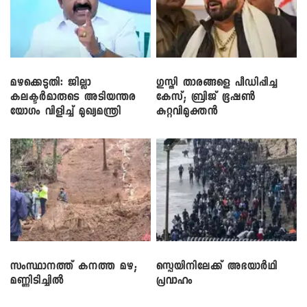
മഴക്കെടുതി: ജില്ലാ
​ഗുസ്തി താരങ്ങളെ പീഡിപ്പിച്ച
കലക്ടർമാരുടെ അടിയന്തര
കേസ്; ബ്രിജ് ഭൂഷൺ
യോഗം വിളിച്ച് മുഖ്യമന്ത്രി
കുറ്റവിമുക്തൻ
സംസ്ഥാനത്ത് കനത്ത മഴ;
സ്പെയിനിലേക്ക് അഭയാർഥി
മണ്ണിടിച്ചിൽ
പ്രവാഹം