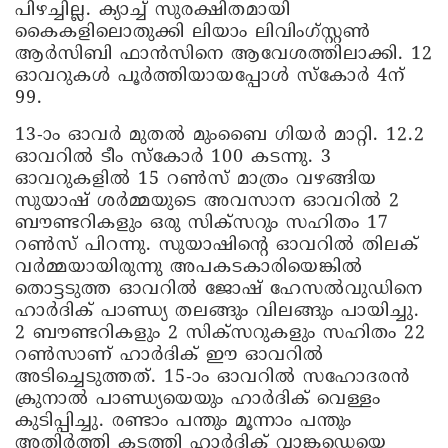
പിഴച്ചില്ല. ക്യാച്ച് സുരക്ഷിതമായി
കൈകളിലൊതുക്കി ലിയാം ലിവിംഗ്സ്റ്റൺ
ആര്‍സിബി ഫാൻസിനെ ആവേശത്തിലാക്കി. 12
ഓവറുകൾ പൂര്‍ത്തിയായപ്പോൾ സ്കോര്‍ 4ന്
99.
13-ാം ഓവര്‍ മുതൽ മുംബൈ ഗിയര്‍ മാറ്റി. 12.2
ഓവറിൽ ടീം സ്കോര്‍ 100 കടന്നു. 3
ഓവറുകളിൽ 15 റൺസ് മാത്രം വഴങ്ങിയ
സുയാഷ് ശര്‍മ്മയുടെ അവസാന ഓവറിൽ 2
ബൗണ്ടറികളും ഒരു സിക്സറും സഹിതം 17
റൺസ് പിറന്നു. സുയാഷിന്‍റെ ഓവറിൽ തിലക്
വര്‍മ്മയായിരുന്നു അപകടകാരിയെങ്കിൽ
തൊട്ടടുത്ത ഓവറിൽ ജോഷ് ഹേസൽവുഡിനെ
ഹാര്‍ദിക് പാണ്ഡ്യ തലങ്ങും വിലങ്ങും പായിച്ചു.
2 ബൗണ്ടറികളും 2 സിക്സറുകളും സഹിതം 22
റൺസാണ് ഹാര്‍ദിക് ഈ ഓവറിൽ
അടിച്ചെടുത്തത്. 15-ാം ഓവറിൽ സഹോദരന്‍
ക്രുനാൽ പാണ്ഡ്യയെയും ഹാര്‍ദിക് വെള്ളം
കുടിപ്പിച്ചു. രണ്ടാം പന്തും മൂന്നാം പന്തും
അതിര്‍ത്തി കടത്തി ഹാര്‍ദിക് വാങ്കഡെയെ