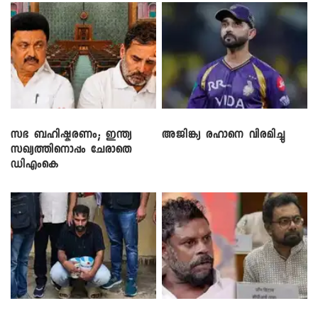
സഭ ബഹിഷ്കരണം; ഇന്ത്യ
അജിങ്ക്യ രഹാനെ വിരമിച്ചു
സഖ്യത്തിനൊപ്പം ചേരാതെ
ഡിഎംകെ