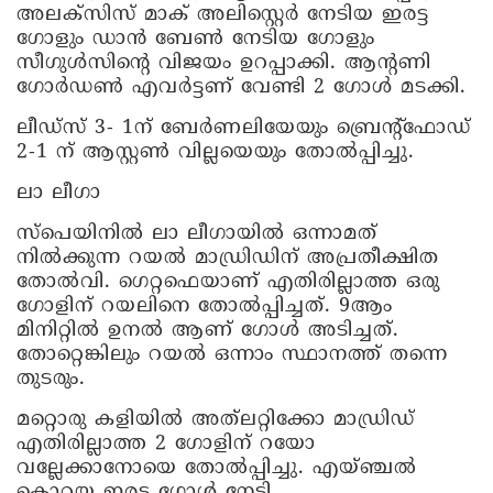
അലക്സിസ് മാക് അലിസ്റ്റെർ നേടിയ ഇരട്ട
ഗോളും ഡാൻ ബേൺ നേടിയ ഗോളും
സീഗുൾസിന്റെ വിജയം ഉറപ്പാക്കി. ആന്റണി
ഗോർഡൺ എവർട്ടണ് വേണ്ടി 2 ഗോൾ മടക്കി.
ലീഡ്സ് 3- 1ന് ബേർണലിയേയും ബ്രെന്റ്ഫോഡ്
2-1 ന് ആസ്റ്റൺ വില്ലയെയും തോൽപ്പിച്ചു.
ലാ ലീഗാ
സ്പെയിനിൽ ലാ ലീഗായിൽ ഒന്നാമത്
നിൽക്കുന്ന റയൽ മാഡ്രിഡിന് അപ്രതീക്ഷിത
തോൽവി. ഗെറ്റഫെയാണ് എതിരില്ലാത്ത ഒരു
ഗോളിന് റയലിനെ തോൽപ്പിച്ചത്. 9ആം
മിനിറ്റിൽ ഉനൽ ആണ് ഗോൾ അടിച്ചത്.
തോറ്റെങ്കിലും റയൽ ഒന്നാം സ്ഥാനത്ത് തന്നെ
തുടരും.
മറ്റൊരു കളിയിൽ അത്‌ലറ്റിക്കോ മാഡ്രിഡ്
എതിരില്ലാത്ത 2 ഗോളിന് റയോ
വല്ലേക്കാനോയെ തോൽപ്പിച്ചു. എയ്ഞ്ചൽ
കൊറയ ഇരട്ട ഗോൾ നേടി.