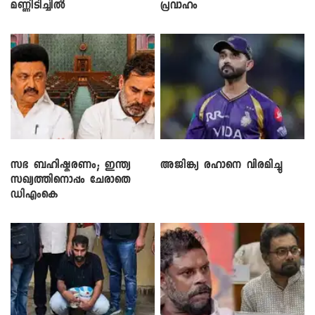
മണ്ണിടിച്ചിൽ
പ്രവാഹം
സഭ ബഹിഷ്കരണം; ഇന്ത്യ
അജിങ്ക്യ രഹാനെ വിരമിച്ചു
സഖ്യത്തിനൊപ്പം ചേരാതെ
ഡിഎംകെ