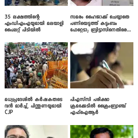
35 ലക്ഷത്തിന്റെ
സമരം ഹൈജാക്ക് ചെയ്യാതെ
എംഡിഎംഎയുമായി മലയാളി
പണിയെടുത്ത് കുടുംബം
പൈലറ്റ് പിടിയിൽ
പോറ്റെടാ; ബ്രിട്ടാസിനെതിരെ
നടൻ വിനായകൻ
മധ്യപ്രദേശിൽ കർഷകരുടെ
പിഎസ്‌സി പരീക്ഷാ
വൻ മാർച്ച്, പിന്തുണയുമായി
ക്രമക്കേ‌ടിൽ ക്രൈംബ്രാഞ്ച്
CJP
എഫ്ഐആർ