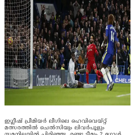
ഇഗ്ലീഷ് പ്രീമിയർ ലീഗിലെ ഹെവിവെയ്റ്റ്
മത്സരത്തിൽ ചെൽസിയും ലിവർപൂളും
സമനിലയിൽ പിരിഞ്ഞു. രണ്ടു ടീമും 2 ഗോൾ