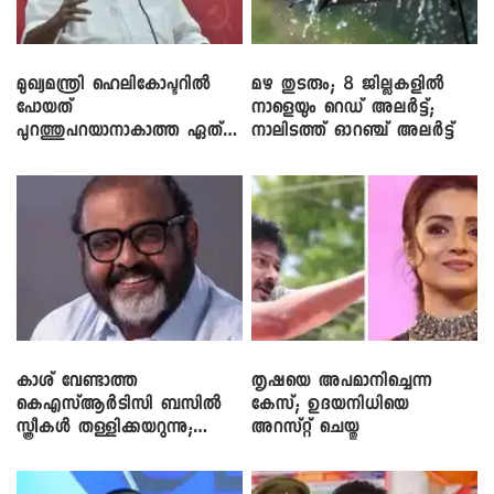
മുഖ്യമന്ത്രി ഹെലികോപ്ടറിൽ
മഴ തുടരും; 8 ജില്ലകളിൽ
പോയത്
നാളെയും റെഡ് അലർട്ട്;
പുറത്തുപറയാനാകാത്ത ഏത്
നാലിടത്ത് ഓറഞ്ച് അലർട്ട്
ഡീലിന്? ; എംവി ​ഗോവിന്ദൻ
കാശ് വേണ്ടാത്ത
തൃഷയെ അപമാനിച്ചെന്ന
കെഎസ്ആർടിസി ബസിൽ
കേസ്; ഉദയനിധിയെ
സ്ത്രീകൾ തള്ളിക്കയറുന്നു;
അറസ്റ്റ് ചെയ്തു
സി.പി. ജോൺ