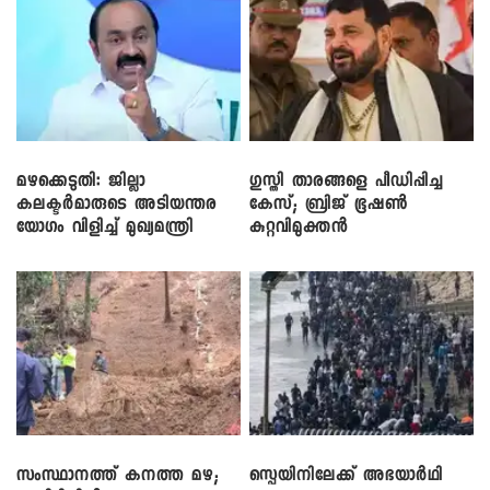
മഴക്കെടുതി: ജില്ലാ
​ഗുസ്തി താരങ്ങളെ പീഡിപ്പിച്ച
കലക്ടർമാരുടെ അടിയന്തര
കേസ്; ബ്രിജ് ഭൂഷൺ
യോഗം വിളിച്ച് മുഖ്യമന്ത്രി
കുറ്റവിമുക്തൻ
സംസ്ഥാനത്ത് കനത്ത മഴ;
സ്പെയിനിലേക്ക് അഭയാർഥി