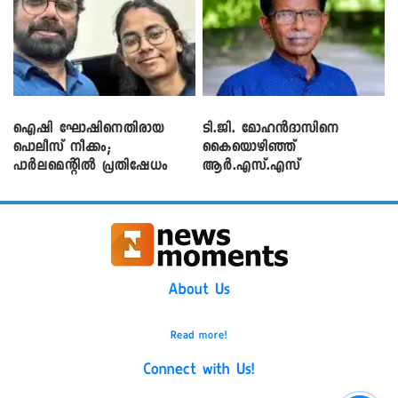
ഐഷി ഘോഷിനെതിരായ
ടി.ജി. മോഹൻദാസിനെ
പൊലീസ് നീക്കം;
കൈയൊഴിഞ്ഞ്
പാര്‍ലമെന്റിൽ പ്രതിഷേധം
ആർ.എസ്.എസ്
About Us
Read more!
Connect with Us!