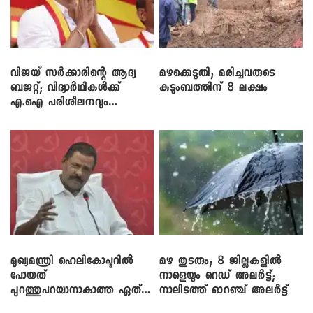
വിജയ് സർക്കാരിന്റെ ആദ്യ
മഴക്കെടുതി; മരിച്ചവരുടെ
ബജറ്റ്; വിദ്യാർഥികൾക്ക്
കുടുംബത്തിന് 8 ലക്ഷം
എ.ഐ പരിശീലനവും
ലാപ്ടോപ്പുകളും
മുഖ്യമന്ത്രി ഹെലികോപ്ടറിൽ
മഴ തുടരും; 8 ജില്ലകളിൽ
പോയത്
നാളെയും റെഡ് അലർട്ട്;
പുറത്തുപറയാനാകാത്ത ഏത്
നാലിടത്ത് ഓറഞ്ച് അലർട്ട്
ഡീലിന്? ; എംവി ​ഗോവിന്ദൻ