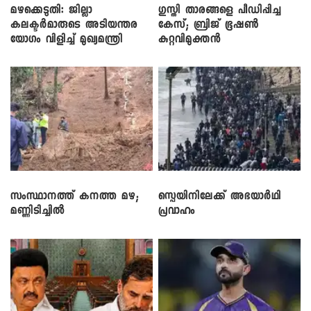
മഴക്കെടുതി: ജില്ലാ
​ഗുസ്തി താരങ്ങളെ പീഡിപ്പിച്ച
കലക്ടർമാരുടെ അടിയന്തര
കേസ്; ബ്രിജ് ഭൂഷൺ
യോഗം വിളിച്ച് മുഖ്യമന്ത്രി
കുറ്റവിമുക്തൻ
സംസ്ഥാനത്ത് കനത്ത മഴ;
സ്പെയിനിലേക്ക് അഭയാർഥി
മണ്ണിടിച്ചിൽ
പ്രവാഹം