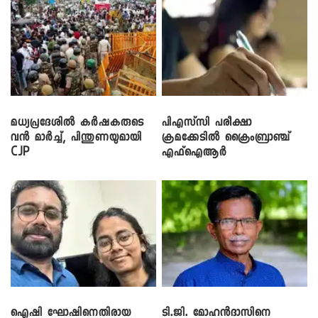
മധ്യപ്രദേശിൽ കർഷകരുടെ
പിഎസ്‌സി പരീക്ഷാ
വൻ മാർച്ച്, പിന്തുണയുമായി
ക്രമക്കേ‌ടിൽ ക്രൈംബ്രാഞ്ച്
CJP
എഫ്ഐആർ
ഐഷി ഘോഷിനെതിരായ
ടി.ജി. മോഹൻദാസിനെ