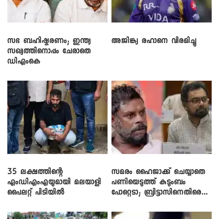
സഭ ബഹിഷ്കരണം; ഇന്ത്യ
അജിങ്ക്യ രഹാനെ വിരമിച്ചു
സഖ്യത്തിനൊപ്പം ചേരാതെ
ഡിഎംകെ
35 ലക്ഷത്തിന്റെ
സമരം ഹൈജാക്ക് ചെയ്യാതെ
എംഡിഎംഎയുമായി മലയാളി
പണിയെടുത്ത് കുടുംബം
പൈലറ്റ് പിടിയിൽ
പോറ്റെടാ; ബ്രിട്ടാസിനെതിരെ
നടൻ വിനായകൻ