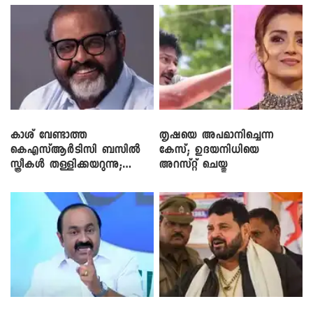
കാശ് വേണ്ടാത്ത
തൃഷയെ അപമാനിച്ചെന്ന
കെഎസ്ആർടിസി ബസിൽ
കേസ്; ഉദയനിധിയെ
സ്ത്രീകൾ തള്ളിക്കയറുന്നു;
അറസ്റ്റ് ചെയ്തു
സി.പി. ജോൺ