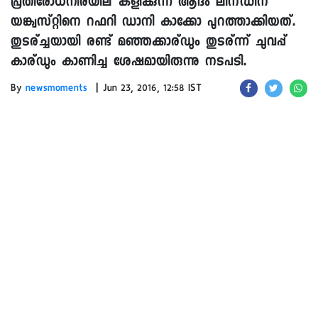
പ്രതിരോധനിരയില് കളിക്കുന്ന ആദം ലിന്ഡിന്
യങ്ക്വസ്റ്റിനെ റഫറി ഡാനി കാക്കോ പുറത്താക്കിയത്.
തുടര്ച്ചയായി രണ്ട് മഞ്ഞക്കാര്ഡും തുടര്ന്ന് ചുവപ്പ്
കാര്ഡും കാണിച്ച ശേഷമായിരുന്നു നടപടി.
|
By
newsmoments
Jun 23, 2016, 12:58 IST