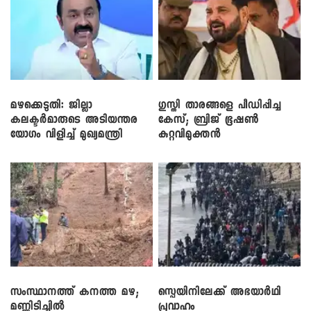
മഴക്കെടുതി: ജില്ലാ
​ഗുസ്തി താരങ്ങളെ പീഡിപ്പിച്ച
കലക്ടർമാരുടെ അടിയന്തര
കേസ്; ബ്രിജ് ഭൂഷൺ
യോഗം വിളിച്ച് മുഖ്യമന്ത്രി
കുറ്റവിമുക്തൻ
സംസ്ഥാനത്ത് കനത്ത മഴ;
സ്പെയിനിലേക്ക് അഭയാർഥി
മണ്ണിടിച്ചിൽ
പ്രവാഹം