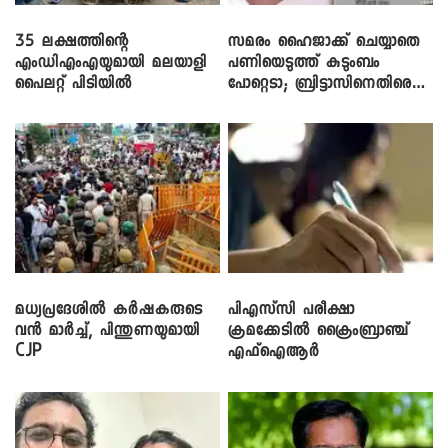
35 ലക്ഷത്തിന്റെ
സമരം ഹൈജാക്ക് ചെയ്യാതെ
എംഡിഎംഎയുമായി മലയാളി
പണിയെടുത്ത് കുടുംബം
പൈലറ്റ് പിടിയിൽ
പോറ്റെടാ; ബ്രിട്ടാസിനെതിരെ
നടൻ വിനായകൻ
മധ്യപ്രദേശിൽ കർഷകരുടെ
പിഎസ്‌സി പരീക്ഷാ
വൻ മാർച്ച്, പിന്തുണയുമായി
ക്രമക്കേ‌ടിൽ ക്രൈംബ്രാഞ്ച്
CJP
എഫ്ഐആർ