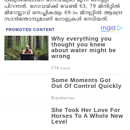
പകുതിയിലാണ് ഗോവയുടെ മൂന്ന് ഗോളും
പിറന്നത്. ഗോവയ്ക്ക് വേണ്ടി 63, 79 മിനിറ്റിൽ
മിറേസ്ലാവ് സെപ്ലികയും 69-ാം മിനുറ്റിൽ ആന്ദ്രെ
സാൻന്തോസുമാണ് ഗോളുകൾ നേടിയത്.