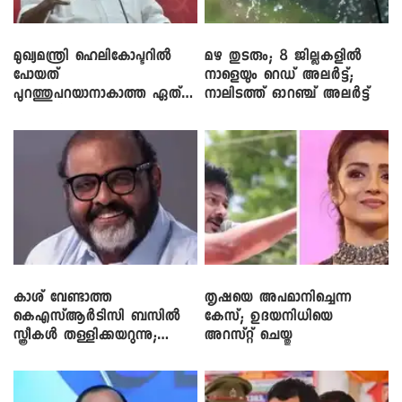
മുഖ്യമന്ത്രി ഹെലികോപ്ടറിൽ
മഴ തുടരും; 8 ജില്ലകളിൽ
പോയത്
നാളെയും റെഡ് അലർട്ട്;
പുറത്തുപറയാനാകാത്ത ഏത്
നാലിടത്ത് ഓറഞ്ച് അലർട്ട്
ഡീലിന്? ; എംവി ​ഗോവിന്ദൻ
കാശ് വേണ്ടാത്ത
തൃഷയെ അപമാനിച്ചെന്ന
കെഎസ്ആർടിസി ബസിൽ
കേസ്; ഉദയനിധിയെ
സ്ത്രീകൾ തള്ളിക്കയറുന്നു;
അറസ്റ്റ് ചെയ്തു
സി.പി. ജോൺ