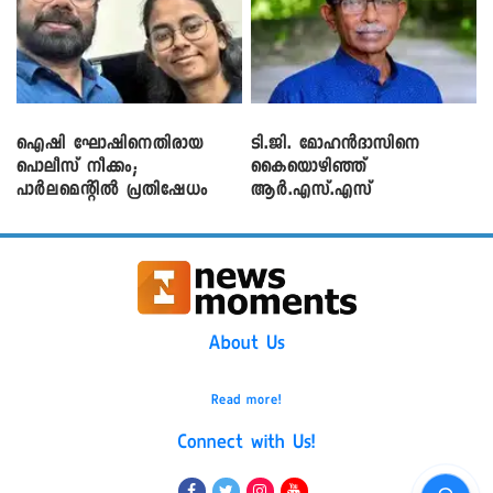
ഐഷി ഘോഷിനെതിരായ
ടി.ജി. മോഹൻദാസിനെ
പൊലീസ് നീക്കം;
കൈയൊഴിഞ്ഞ്
പാര്‍ലമെന്റിൽ പ്രതിഷേധം
ആർ.എസ്.എസ്
About Us
Read more!
Connect with Us!