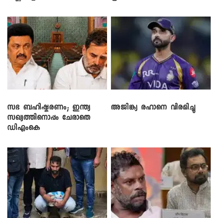
സഭ ബഹിഷ്കരണം; ഇന്ത്യ
അജിങ്ക്യ രഹാനെ വിരമിച്ചു
സഖ്യത്തിനൊപ്പം ചേരാതെ
ഡിഎംകെ