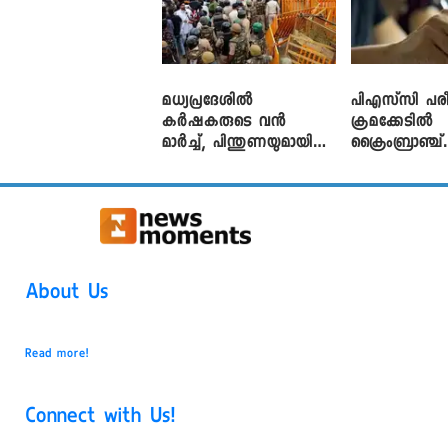
മധ്യപ്രദേശിൽ
പിഎസ്‌സി പരീ
കർഷകരുടെ വൻ
ക്രമക്കേ‌ടിൽ
മാർച്ച്, പിന്തുണയുമായി
ക്രൈംബ്രാഞ്ച്
CJP
എഫ്ഐആർ
About Us
Read more!
Connect with Us!