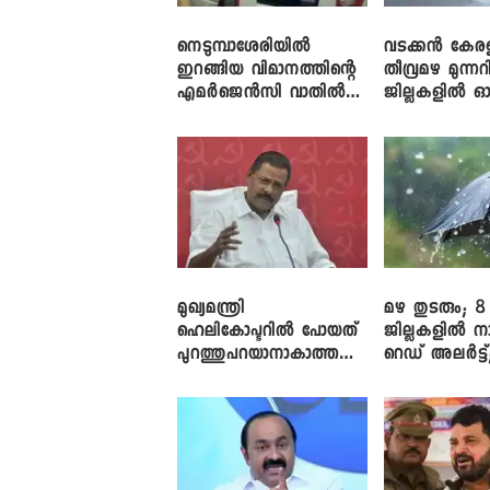
നെടുമ്പാശേരിയിൽ
വടക്കൻ കേര
ഇറങ്ങിയ വിമാനത്തിന്റെ
തീവ്രമഴ മുന്നറി
എമർജെൻസി വാതിൽ
ജില്ലകളിൽ ഓ
തുറക്കാൻ ശ്രമം
അലർട്ട്
മുഖ്യമന്ത്രി
മഴ തുടരും; 8
ഹെലികോപ്ടറിൽ പോയത്
ജില്ലകളിൽ ന
പുറത്തുപറയാനാകാത്ത
റെഡ് അലർട്ട്
ഏത് ഡീലിന്? ; എംവി ​
നാലിടത്ത് ഓറ
ഗോവിന്ദൻ
അലർട്ട്