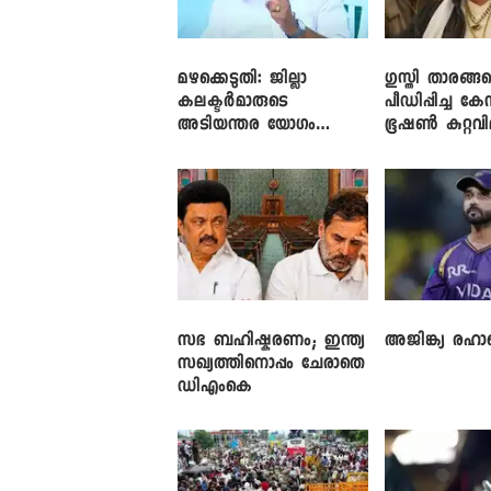
മഴക്കെടുതി: ജില്ലാ
​ഗുസ്തി താരങ്ങ
കലക്ടർമാരുടെ
പീഡിപ്പിച്ച കേ
അടിയന്തര യോഗം
ഭൂഷൺ കുറ്റവ
വിളിച്ച് മുഖ്യമന്ത്രി
സഭ ബഹിഷ്കരണം; ഇന്ത്യ
അജിങ്ക്യ രഹാന
സഖ്യത്തിനൊപ്പം ചേരാതെ
ഡിഎംകെ