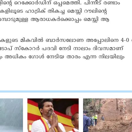
ിന്റെ റെക്കോർഡിന് ഒപ്പമെത്തി. പിന്നീട് രണ്ടാം
ലൂടെ ഹാട്രിക് തികച്ച മെസ്സി റൗലിന്റെ
മ്പാടുമുള്ള ആരാധകർക്കൊപ്പം മെസ്സി ആ
് ഗോളുകളുടെ മികവിൽ ബാർസലോണ അപ്പോലിനെ 4-0 
ൽ ടോപ് സ്‌കോറർ പദവി നേടി നാലാം ദിവസമാണ്
്റവും അധികം ഗോൾ നേടിയ താരം എന്ന നിലയിലും