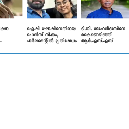
ക്ഷാ
ഐഷി ഘോഷിനെതിരായ
ടി.ജി. മോഹൻദാസിനെ
പൊലീസ് നീക്കം;
കൈയൊഴിഞ്ഞ്
പാര്‍ലമെന്റിൽ പ്രതിഷേധം
ആർ.എസ്.എസ്