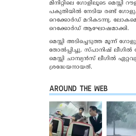
മിനിറ്റിലെ ഗോളിലൂടെ മെസ്സി റൗള
പകുതിയിൽ നേടിയ രണ്ട് ഗോളുകളി
റെക്കോർഡ് മറികടന്നു. ലോകമെ
റെക്കോർഡ് ആഘോഷമാക്കി.
മെസ്സി അടിച്ചെടുത്ത മൂന്ന
തോൽപ്പിച്ചു. സ്പാനിഷ് ലീഗി
മെസ്സി ചാമ്പ്യൻസ് ലീഗിൽ ഏറ
ശ്രദ്ധേയനായത്.
AROUND THE WEB