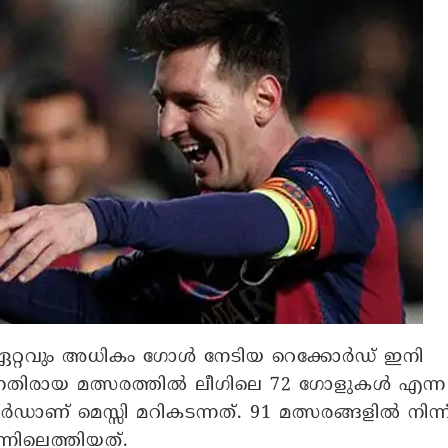
 ഏറ്റവും അധികം ഗോൾ നേടിയ റെക്കോർഡ് ഇനി
നെതിരായ മത്സരത്തിൽ ലീഗിലെ 72 ഗോളുകൾ എന്ന
ണ് മെസ്സി മറികടന്നത്. 91 മത്സരങ്ങളിൽ നിന്ന
്നിലെത്തിയത്.