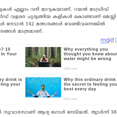
ുകൾ എല്ലാം വഴി മാറുകയാണ്. റയൽ മാഡ്രിഡ്
കോർഡ് വളരെ ചുരുങ്ങിയ കളികൾ കൊണ്ടാണ് മെസ്സി
കൾ നേടാൻ 142 മത്സരങ്ങൾ വേണ്ടിവന്നെങ്കിൽ
്സരങ്ങൾ മാത്രമാണ്.
 സുവാരസാണ് ആദ്യ ഗോൾ നേടിയത്. തുടർന്ന് 38