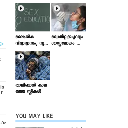
ലൈംഗിക
ഡെൽറ്റക്കപ്പുറവും
വിദ്യാഭ്യാസം, സുര
ശാസ്ത്രലോകം ശ്ര
ക്ഷിതവും അ
ദ്ധിക്കുന്ന വകഭേദ
ല്ലാത്തതുമായ സ്പ
ങ്ങൾ
ര്‍ശനങ്ങള്‍; ഇ
ന്‍ഫോക്ലിനിക്ക്
ലേഖനം
വായിക്കാം
താലിബാന്‍ കാല
ത്തെ സ്ത്രീകള്‍
YOU MAY LIKE
-ാം