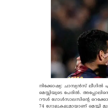
നിക്കോഷ്യ:
ചാമ്പ്യൻസ് ലീഗിൽ
മെസ്സിയുടെ പേരിൽ. അപ്പോലി
റൗൾ ഗോൾസാലസിന്റെ റെക്കോർഡാ
74 ഗോളുകളുമായാണ് മെസ്സി മുന