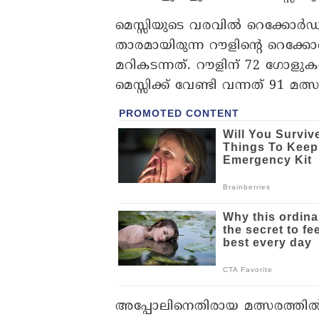
മെസ്സിയുടെ വരവിൽ റെക്കോർഡ
താരമായിരുന്ന റൗളിന്റെ റെക്
മറികടന്നത്. റൗളിന് 72 ഗോളു
മെസ്സിക്ക് വേണ്ടി വന്നത് 91 മത
അപ്പോലിനെതിരായ മത്സരത്തിൽ