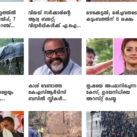
ളത്തിൽ
വിജയ് സർക്കാരിന്റെ
മഴക്കെടുതി; മരിച്ചവരുട
യിപ്പ്; 7
ആദ്യ ബജറ്റ്;
കുടുംബത്തിന് 8 ലക്ഷം
റഞ്ച്
വിദ്യാർഥികൾക്ക് എ.ഐ
പരിശീലനവും
ലാപ്ടോപ്പുകളും
കാശ് വേണ്ടാത്ത
തൃഷയെ അപമാനിച്ചെന്ന
ാളെയും
കെഎസ്ആർടിസി
കേസ്; ഉദയനിധിയെ
;
ബസിൽ സ്ത്രീകൾ
അറസ്റ്റ് ചെയ്തു
ഞ്ച്
തള്ളിക്കയറുന്നു; സി.പി.
ജോൺ