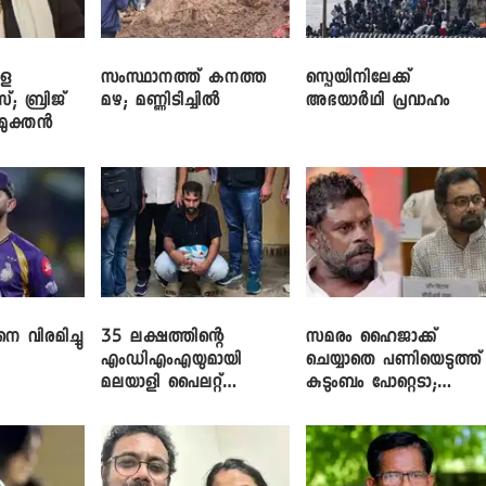
ളെ
സംസ്ഥാനത്ത് കനത്ത
സ്പെയിനിലേക്ക്
സ്; ബ്രിജ്
മഴ; മണ്ണിടിച്ചിൽ
അഭയാർഥി പ്രവാഹം
ിമുക്തൻ
െ വിരമിച്ചു
35 ലക്ഷത്തിന്റെ
സമരം ഹൈജാക്ക്
എംഡിഎംഎയുമായി
ചെയ്യാതെ പണിയെടുത്ത്
മലയാളി പൈലറ്റ്
കുടുംബം പോറ്റെടാ;
പിടിയിൽ
ബ്രിട്ടാസിനെതിരെ നടൻ
വിനായകൻ