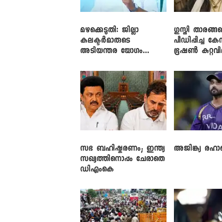
മഴക്കെടുതി: ജില്ലാ
​ഗുസ്തി താരങ്ങ
കലക്ടർമാരുടെ
പീഡിപ്പിച്ച കേ
അടിയന്തര യോഗം
ഭൂഷൺ കുറ്റവ
വിളിച്ച് മുഖ്യമന്ത്രി
സഭ ബഹിഷ്കരണം; ഇന്ത്യ
അജിങ്ക്യ രഹാന
സഖ്യത്തിനൊപ്പം ചേരാതെ
ഡിഎംകെ