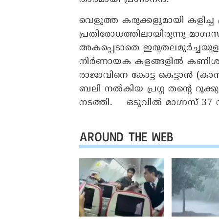
വെളുത്ത കരുക്കളുമായി കളിച്ച
പ്രതിരോധത്തിലായിരുന്നു മാഗ്നസ
അകപ്പെടാതെ ഇരുതലമൂർച്ചയുളള ക
നിർണായക കളങ്ങളിൽ കണിശതയോടെ
രാജാവിനെ കോട്ട കെട്ടാൻ (കാസ
ബലി നൽകിയ പ്രഗ്ഗ തന്റെ റൂക
നടത്തി. ഒടുവിൽ മാഗ്നസ് 37 
AROUND THE WEB