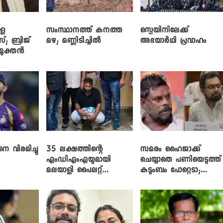
ളെ
സംസ്ഥാനത്ത് കനത്ത
സ്പെയിനിലേക്ക്
സ്; ബ്രിജ്
മഴ; മണ്ണിടിച്ചിൽ
അഭയാർഥി പ്രവാഹം
ിമുക്തൻ
െ വിരമിച്ചു
35 ലക്ഷത്തിന്റെ
സമരം ഹൈജാക്ക്
എംഡിഎംഎയുമായി
ചെയ്യാതെ പണിയെടുത്ത്
മലയാളി പൈലറ്റ്
കുടുംബം പോറ്റെടാ;
പിടിയിൽ
ബ്രിട്ടാസിനെതിരെ നടൻ
വിനായകൻ