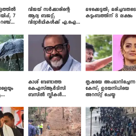
ളത്തിൽ
വിജയ് സർക്കാരിന്റെ
മഴക്കെടുതി; മരിച്ചവരുട
യിപ്പ്; 7
ആദ്യ ബജറ്റ്;
കുടുംബത്തിന് 8 ലക്ഷം
റഞ്ച്
വിദ്യാർഥികൾക്ക് എ.ഐ
പരിശീലനവും
ലാപ്ടോപ്പുകളും
കാശ് വേണ്ടാത്ത
തൃഷയെ അപമാനിച്ചെന്ന
ാളെയും
കെഎസ്ആർടിസി
കേസ്; ഉദയനിധിയെ
;
ബസിൽ സ്ത്രീകൾ
അറസ്റ്റ് ചെയ്തു
ഞ്ച്
തള്ളിക്കയറുന്നു; സി.പി.
ജോൺ