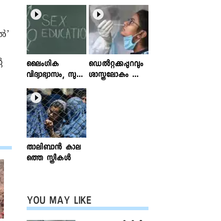
ിൽ’
െ
ലൈംഗിക
ഡെൽറ്റക്കപ്പുറവും
വിദ്യാഭ്യാസം, സുര
ശാസ്ത്രലോകം ശ്ര
ക്ഷിതവും അ
ദ്ധിക്കുന്ന വകഭേദ
ല്ലാത്തതുമായ സ്പ
ങ്ങൾ
ര്‍ശനങ്ങള്‍; ഇ
ന്‍ഫോക്ലിനിക്ക്
ലേഖനം
വായിക്കാം
താലിബാന്‍ കാല
ത്തെ സ്ത്രീകള്‍
YOU MAY LIKE