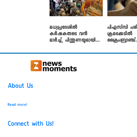
മധ്യപ്രദേശിൽ
പിഎസ്‌സി പരീ
കർഷകരുടെ വൻ
ക്രമക്കേ‌ടിൽ
മാർച്ച്, പിന്തുണയുമായി
ക്രൈംബ്രാഞ്ച്
CJP
എഫ്ഐആർ
About Us
Read more!
Connect with Us!