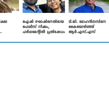
ക്ഷാ
ഐഷി ഘോഷിനെതിരായ
ടി.ജി. മോഹൻദാസിനെ
പൊലീസ് നീക്കം;
കൈയൊഴിഞ്ഞ്
പാര്‍ലമെന്റിൽ പ്രതിഷേധം
ആർ.എസ്.എസ്