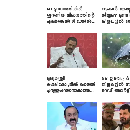
നെടുമ്പാശേരിയിൽ
വടക്കൻ കേര
ഇറങ്ങിയ വിമാനത്തിന്റെ
തീവ്രമഴ മുന്നറി
എമർജെൻസി വാതിൽ
ജില്ലകളിൽ ഓ
തുറക്കാൻ ശ്രമം
അലർട്ട്
മുഖ്യമന്ത്രി
മഴ തുടരും; 8
ഹെലികോപ്ടറിൽ പോയത്
ജില്ലകളിൽ ന
പുറത്തുപറയാനാകാത്ത
റെഡ് അലർട്ട്
ഏത് ഡീലിന്? ; എംവി ​
നാലിടത്ത് ഓറ
ഗോവിന്ദൻ
അലർട്ട്