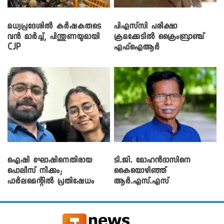
മധ്യപ്രദേശിൽ കർഷകരുടെ
പിഎസ്‌സി പരീക്ഷാ
വൻ മാർച്ച്, പിന്തുണയുമായി
ക്രമക്കേ‌ടിൽ ക്രൈംബ്രാഞ്ച്
CJP
എഫ്ഐആർ
ഐഷി ഘോഷിനെതിരായ
ടി.ജി. മോഹൻദാസിനെ
പൊലീസ് നീക്കം;
കൈയൊഴിഞ്ഞ്
പാര്‍ലമെന്റിൽ പ്രതിഷേധം
ആർ.എസ്.എസ്