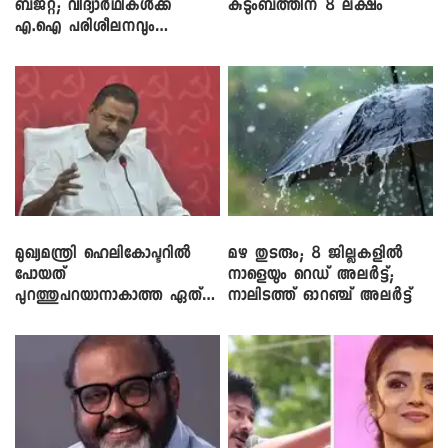
ബജറ്റ്; വിദ്യാർഥികൾക്ക്
കുടുംബത്തിന് 8 ലക്ഷം
എ.ഐ പരിശീലനവും
ലാപ്ടോപ്പുകളും
മുഖ്യമന്ത്രി ഹെലികോപ്ടറിൽ
മഴ തുടരും; 8 ജില്ലകളിൽ
പോയത്
നാളെയും റെഡ് അലർട്ട്;
പുറത്തുപറയാനാകാത്ത ഏത്
നാലിടത്ത് ഓറഞ്ച് അലർട്ട്
ഡീലിന്? ; എംവി ​ഗോവിന്ദൻ