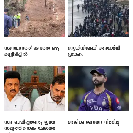
സംസ്ഥാനത്ത് കനത്ത മഴ;
സ്പെയിനിലേക്ക് അഭയാർഥി
മണ്ണിടിച്ചിൽ
പ്രവാഹം
സഭ ബഹിഷ്കരണം; ഇന്ത്യ
അജിങ്ക്യ രഹാനെ വിരമിച്ചു
സഖ്യത്തിനൊപ്പം ചേരാതെ