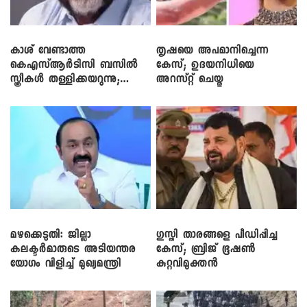
കാശ് വേണ്ടാത്ത
തൃഷയെ അപമാനിച്ചെന്ന
കെഎസ്ആർടിസി ബസിൽ
കേസ്; ഉദയനിധിയെ
സ്ത്രീകൾ തള്ളിക്കയറുന്നു;
അറസ്റ്റ് ചെയ്തു
സി.പി. ജോൺ
മഴക്കെടുതി: ജില്ലാ
​ഗുസ്തി താരങ്ങളെ പീഡിപ്പിച്ച
കലക്ടർമാരുടെ അടിയന്തര
കേസ്; ബ്രിജ് ഭൂഷൺ
യോഗം വിളിച്ച് മുഖ്യമന്ത്രി
കുറ്റവിമുക്തൻ