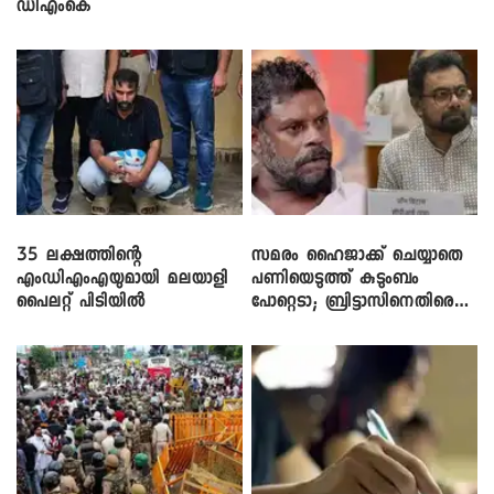
ഡിഎംകെ
35 ലക്ഷത്തിന്റെ
സമരം ഹൈജാക്ക് ചെയ്യാതെ
എംഡിഎംഎയുമായി മലയാളി
പണിയെടുത്ത് കുടുംബം
പൈലറ്റ് പിടിയിൽ
പോറ്റെടാ; ബ്രിട്ടാസിനെതിരെ
നടൻ വിനായകൻ