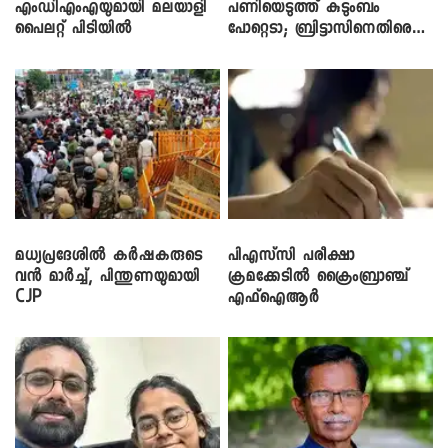
എംഡിഎംഎയുമായി മലയാളി
പണിയെടുത്ത് കുടുംബം
പൈലറ്റ് പിടിയിൽ
പോറ്റെടാ; ബ്രിട്ടാസിനെതിരെ
നടൻ വിനായകൻ
മധ്യപ്രദേശിൽ കർഷകരുടെ
പിഎസ്‌സി പരീക്ഷാ
വൻ മാർച്ച്, പിന്തുണയുമായി
ക്രമക്കേ‌ടിൽ ക്രൈംബ്രാഞ്ച്
CJP
എഫ്ഐആർ