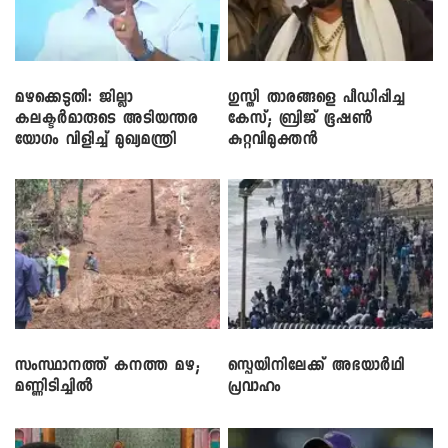
മഴക്കെടുതി: ജില്ലാ
​ഗുസ്തി താരങ്ങളെ പീഡിപ്പിച്ച
കലക്ടർമാരുടെ അടിയന്തര
കേസ്; ബ്രിജ് ഭൂഷൺ
യോഗം വിളിച്ച് മുഖ്യമന്ത്രി
കുറ്റവിമുക്തൻ
സംസ്ഥാനത്ത് കനത്ത മഴ;
സ്പെയിനിലേക്ക് അഭയാർഥി
മണ്ണിടിച്ചിൽ
പ്രവാഹം