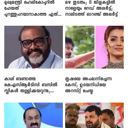
മുഖ്യമന്ത്രി ഹെലികോപ്ടറിൽ
മഴ തുടരും; 8 ജില്ലകളിൽ
പോയത്
നാളെയും റെഡ് അലർട്ട്;
പുറത്തുപറയാനാകാത്ത ഏത്
നാലിടത്ത് ഓറഞ്ച് അലർട്ട്
ഡീലിന്? ; എംവി ​ഗോവിന്ദൻ
കാശ് വേണ്ടാത്ത
തൃഷയെ അപമാനിച്ചെന്ന
കെഎസ്ആർടിസി ബസിൽ
കേസ്; ഉദയനിധിയെ
സ്ത്രീകൾ തള്ളിക്കയറുന്നു;
അറസ്റ്റ് ചെയ്തു
സി.പി. ജോൺ