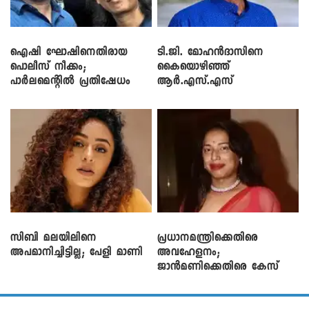
ഐഷി ഘോഷിനെതിരായ
ടി.ജി. മോഹൻദാസിനെ
പൊലീസ് നീക്കം;
കൈയൊഴിഞ്ഞ്
പാര്‍ലമെന്റിൽ പ്രതിഷേധം
ആർ.എസ്.എസ്
സിബി മലയിലിനെ
പ്രധാനമന്ത്രിക്കെതിരെ
അപമാനിച്ചിട്ടില്ല; പേളി മാണി
അവഹേളനം;
ജാൻമണിക്കെതിരെ കേസ്