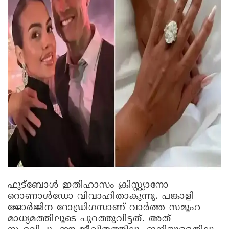
ഫുട്ബോൾ ഇതിഹാസം ക്രിസ്റ്റ്യാനോ
റൊണാൾഡോ വിവാഹിതാകുന്നു. പങ്കാളി
ജോർജിന റോഡ്രിഗസാണ് വാർത്ത സമൂഹ
മാധ്യമത്തിലൂടെ പുറത്തുവിട്ടത്. അത്