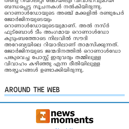
തന്‍റെ റിയാലിറ്റി ഷോയിലും വിവാഹവുമായി
ബന്ധപ്പെട്ട സൂചനകൾ നൽകിയിരുന്നു.
റൊണാൾഡോയുടെ അഞ്ച് മക്കളിൽ രണ്ടുപേർ
ജോർജിനയുടെയും
റൊണാൾഡോയുടെയുമാണ്. അ​ൽ ന​സ്ർ
ഫുട്ബോൾ ടീം അംഗമായ റൊണാൾഡോ
കുടുംബത്തോടെ നിലവിൽ സൗദി
അറേബ്യയിലെ റിയാദിലാണ് താമസിക്കുന്നത്.
ജോർജിനയുടെ ജന്മദിനത്തിൽ റൊണാൾഡോ
പങ്കുവെച്ച പോസ്റ്റ് ഇരുവരും തമ്മിലുള്ള
വിവാഹം കഴിഞ്ഞു എന്ന രീതിയിലുള്ള
അഭ്യൂഹങ്ങൾ ഉണ്ടാക്കിയിരുന്നു.
AROUND THE WEB