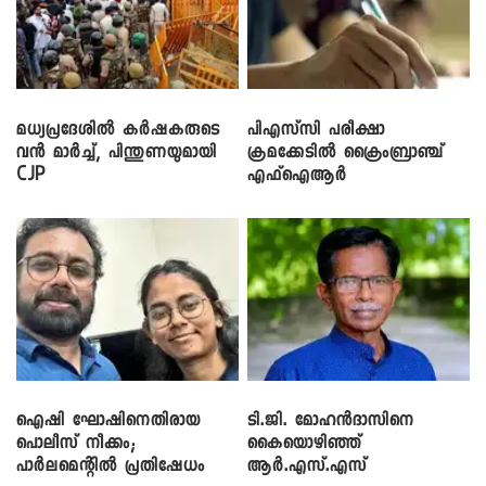
മധ്യപ്രദേശിൽ കർഷകരുടെ
പിഎസ്‌സി പരീക്ഷാ
വൻ മാർച്ച്, പിന്തുണയുമായി
ക്രമക്കേ‌ടിൽ ക്രൈംബ്രാഞ്ച്
CJP
എഫ്ഐആർ
ഐഷി ഘോഷിനെതിരായ
ടി.ജി. മോഹൻദാസിനെ
പൊലീസ് നീക്കം;
കൈയൊഴിഞ്ഞ്
പാര്‍ലമെന്റിൽ പ്രതിഷേധം
ആർ.എസ്.എസ്