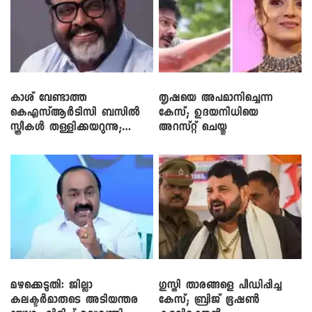
കാശ് വേണ്ടാത്ത
തൃഷയെ അപമാനിച്ചെന്ന
കെഎസ്ആർടിസി ബസിൽ
കേസ്; ഉദയനിധിയെ
സ്ത്രീകൾ തള്ളിക്കയറുന്നു;
അറസ്റ്റ് ചെയ്തു
സി.പി. ജോൺ
മഴക്കെടുതി: ജില്ലാ
​ഗുസ്തി താരങ്ങളെ പീഡിപ്പിച്ച
കലക്ടർമാരുടെ അടിയന്തര
കേസ്; ബ്രിജ് ഭൂഷൺ