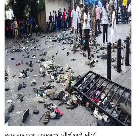
ബെംഗളൂരു∙ ഇന്ത്യൻ പ്രീമിയർ ലീഗ്