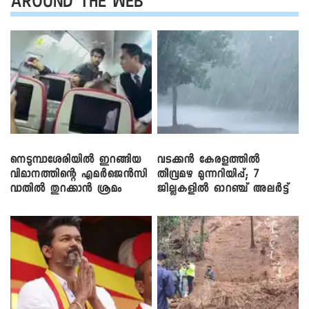
AROUND THE WEB
നെടുമ്പാശേരിയിൽ ഇറങ്ങിയ
വടക്കൻ കേരളത്തിൽ
വിമാനത്തിന്റെ എമർജെൻസി
തീവ്രമഴ മുന്നറിയിപ്പ്; 7
വാതിൽ തുറക്കാൻ ശ്രമം
ജില്ലകളിൽ ഓറഞ്ച് അലർട്ട്