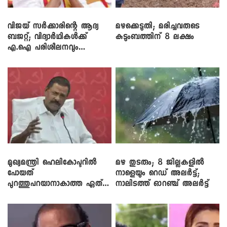
വിജയ് സർക്കാരിന്റെ ആദ്യ
മഴക്കെടുതി; മരിച്ചവരുടെ
ബജറ്റ്; വിദ്യാർഥികൾക്ക്
കുടുംബത്തിന് 8 ലക്ഷം
എ.ഐ പരിശീലനവും
ലാപ്ടോപ്പുകളും
മുഖ്യമന്ത്രി ഹെലികോപ്ടറിൽ
മഴ തുടരും; 8 ജില്ലകളിൽ
പോയത്
നാളെയും റെഡ് അലർട്ട്;
പുറത്തുപറയാനാകാത്ത ഏത്
നാലിടത്ത് ഓറഞ്ച് അലർട്ട്
ഡീലിന്? ; എംവി ​ഗോവിന്ദൻ