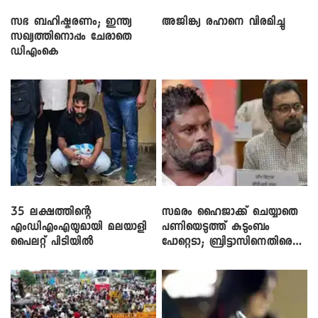
സഭ ബഹിഷ്കരണം; ഇന്ത്യ
അജിങ്ക്യ രഹാനെ വിരമിച്ചു
സഖ്യത്തിനൊപ്പം ചേരാതെ
ഡിഎംകെ
35 ലക്ഷത്തിന്റെ
സമരം ഹൈജാക്ക് ചെയ്യാതെ
എംഡിഎംഎയുമായി മലയാളി
പണിയെടുത്ത് കുടുംബം
പൈലറ്റ് പിടിയിൽ
പോറ്റെടാ; ബ്രിട്ടാസിനെതിരെ
നടൻ വിനായകൻ