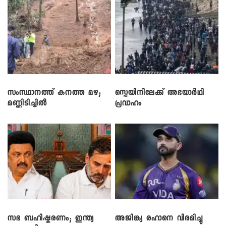
സംസ്ഥാനത്ത് കനത്ത മഴ;
സ്പെയിനിലേക്ക് അഭയാർഥി
മണ്ണിടിച്ചിൽ
പ്രവാഹം
സഭ ബഹിഷ്കരണം; ഇന്ത്യ
അജിങ്ക്യ രഹാനെ വിരമിച്ചു