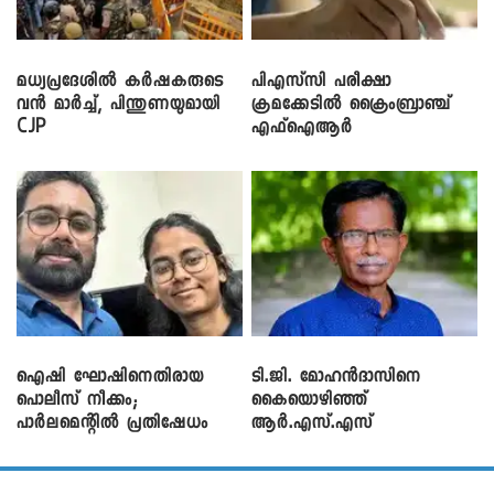
മധ്യപ്രദേശിൽ കർഷകരുടെ
പിഎസ്‌സി പരീക്ഷാ
വൻ മാർച്ച്, പിന്തുണയുമായി
ക്രമക്കേ‌ടിൽ ക്രൈംബ്രാഞ്ച്
CJP
എഫ്ഐആർ
ഐഷി ഘോഷിനെതിരായ
ടി.ജി. മോഹൻദാസിനെ
പൊലീസ് നീക്കം;
കൈയൊഴിഞ്ഞ്
പാര്‍ലമെന്റിൽ പ്രതിഷേധം
ആർ.എസ്.എസ്