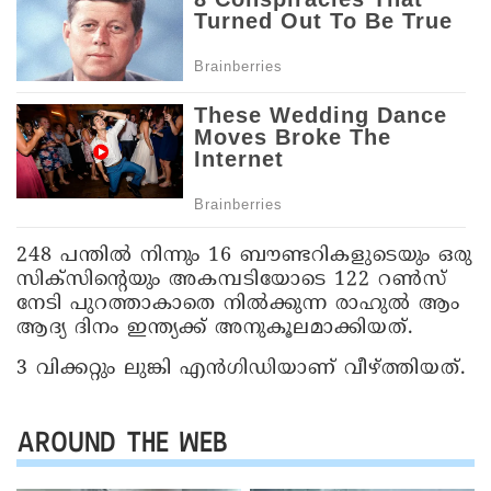
248 പന്തിൽ നിന്നും 16 ബൗണ്ടറികളുടെയും ഒരു
സിക്സിന്റെയും അകമ്പടിയോടെ 122 റൺസ്
നേടി പുറത്താകാതെ നിൽക്കുന്ന രാഹുൽ ആം
ആദ്യ ദിനം ഇന്ത്യക്ക് അനുകൂലമാക്കിയത്.
3 വിക്കറ്റും ലുങ്കി എൻഗിഡിയാണ് വീഴ്ത്തിയത്.
AROUND THE WEB