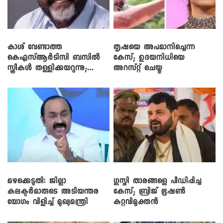
കാശ് വേണ്ടാത്ത
തൃഷയെ അപമാനിച്ചെന്ന
കെഎസ്ആർടിസി ബസിൽ
കേസ്; ഉദയനിധിയെ
സ്ത്രീകൾ തള്ളിക്കയറുന്നു;
അറസ്റ്റ് ചെയ്തു
സി.പി. ജോൺ
മഴക്കെടുതി: ജില്ലാ
​ഗുസ്തി താരങ്ങളെ പീഡിപ്പിച്ച
കലക്ടർമാരുടെ അടിയന്തര
കേസ്; ബ്രിജ് ഭൂഷൺ
യോഗം വിളിച്ച് മുഖ്യമന്ത്രി
കുറ്റവിമുക്തൻ