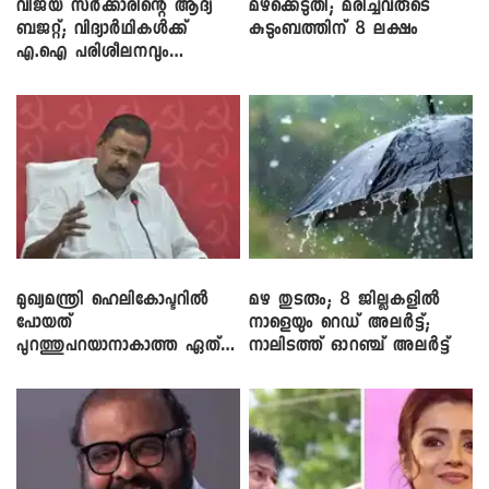
വിജയ് സർക്കാരിന്റെ ആദ്യ
മഴക്കെടുതി; മരിച്ചവരുടെ
ബജറ്റ്; വിദ്യാർഥികൾക്ക്
കുടുംബത്തിന് 8 ലക്ഷം
എ.ഐ പരിശീലനവും
ലാപ്ടോപ്പുകളും
മുഖ്യമന്ത്രി ഹെലികോപ്ടറിൽ
മഴ തുടരും; 8 ജില്ലകളിൽ
പോയത്
നാളെയും റെഡ് അലർട്ട്;
പുറത്തുപറയാനാകാത്ത ഏത്
നാലിടത്ത് ഓറഞ്ച് അലർട്ട്
ഡീലിന്? ; എംവി ​ഗോവിന്ദൻ