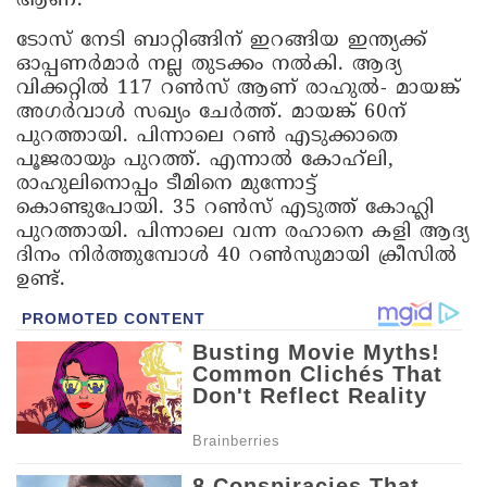
ആണ്.
ടോസ് നേടി ബാറ്റിങ്ങിന് ഇറങ്ങിയ ഇന്ത്യക്ക്
ഓപ്പണർമാർ നല്ല തുടക്കം നൽകി. ആദ്യ
വിക്കറ്റിൽ 117 റൺസ് ആണ് രാഹുൽ- മായങ്ക്
അഗർവാൾ സഖ്യം ചേർത്ത്. മായങ്ക് 60ന്
പുറത്തായി. പിന്നാലെ റൺ എടുക്കാതെ
പൂജരായും പുറത്ത്. എന്നാൽ കോഹ്‌ലി,
രാഹുലിനൊപ്പം ടീമിനെ മുന്നോട്ട്
കൊണ്ടുപോയി. 35 റൺസ് എടുത്ത് കോഹ്ലി
പുറത്തായി. പിന്നാലെ വന്ന രഹാനെ കളി ആദ്യ
ദിനം നിർത്തുമ്പോൾ 40 റൺസുമായി ക്രീസിൽ
ഉണ്ട്.