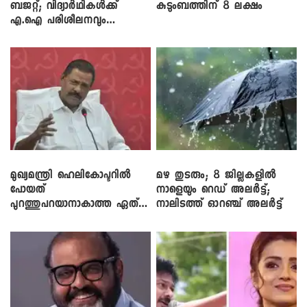
ബജറ്റ്; വിദ്യാർഥികൾക്ക്
കുടുംബത്തിന് 8 ലക്ഷം
എ.ഐ പരിശീലനവും
ലാപ്ടോപ്പുകളും
മുഖ്യമന്ത്രി ഹെലികോപ്ടറിൽ
മഴ തുടരും; 8 ജില്ലകളിൽ
പോയത്
നാളെയും റെഡ് അലർട്ട്;
പുറത്തുപറയാനാകാത്ത ഏത്
നാലിടത്ത് ഓറഞ്ച് അലർട്ട്
ഡീലിന്? ; എംവി ​ഗോവിന്ദൻ