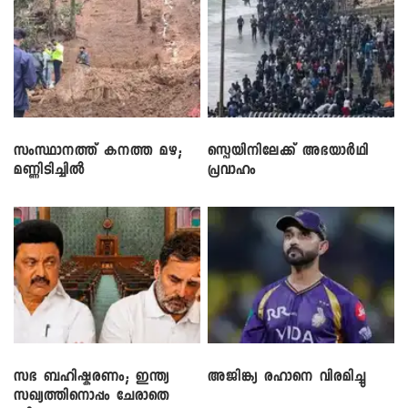
സംസ്ഥാനത്ത് കനത്ത മഴ;
സ്പെയിനിലേക്ക് അഭയാർഥി
മണ്ണിടിച്ചിൽ
പ്രവാഹം
സഭ ബഹിഷ്കരണം; ഇന്ത്യ
അജിങ്ക്യ രഹാനെ വിരമിച്ചു
സഖ്യത്തിനൊപ്പം ചേരാതെ