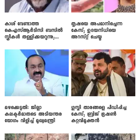
കാശ് വേണ്ടാത്ത
തൃഷയെ അപമാനിച്ചെന്ന
കെഎസ്ആർടിസി ബസിൽ
കേസ്; ഉദയനിധിയെ
സ്ത്രീകൾ തള്ളിക്കയറുന്നു;
അറസ്റ്റ് ചെയ്തു
സി.പി. ജോൺ
മഴക്കെടുതി: ജില്ലാ
​ഗുസ്തി താരങ്ങളെ പീഡിപ്പിച്ച
കലക്ടർമാരുടെ അടിയന്തര
കേസ്; ബ്രിജ് ഭൂഷൺ
യോഗം വിളിച്ച് മുഖ്യമന്ത്രി
കുറ്റവിമുക്തൻ