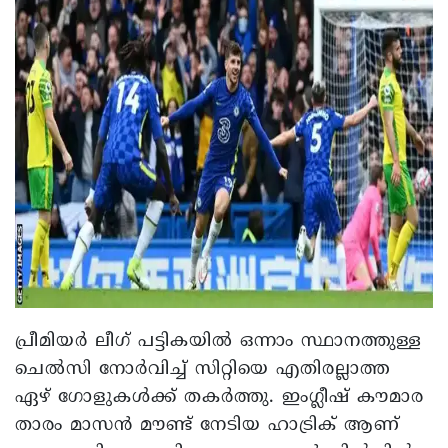
പ്രീമിയർ ലീഗ് പട്ടികയിൽ ഒന്നാം സ്ഥാനത്തുള്ള
ചെൽസി നോർവിച്ച് സിറ്റിയെ എതിരല്ലാത്ത
ഏഴ് ഗോളുകൾക്ക് തകർത്തു. ഇംഗ്ലീഷ് കൗമാര
താരം മാസൻ മൗണ്ട് നേടിയ ഹാട്രിക് ആണ്