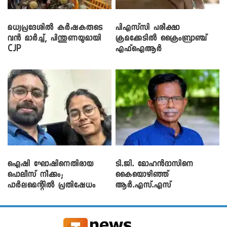
മധ്യപ്രദേശിൽ കർഷകരുടെ
പിഎസ്‌സി പരീക്ഷാ
വൻ മാർച്ച്, പിന്തുണയുമായി
ക്രമക്കേ‌ടിൽ ക്രൈംബ്രാഞ്ച്
CJP
എഫ്ഐആർ
ഐഷി ഘോഷിനെതിരായ
ടി.ജി. മോഹൻദാസിനെ
പൊലീസ് നീക്കം;
കൈയൊഴിഞ്ഞ്
പാര്‍ലമെന്റിൽ പ്രതിഷേധം
ആർ.എസ്.എസ്