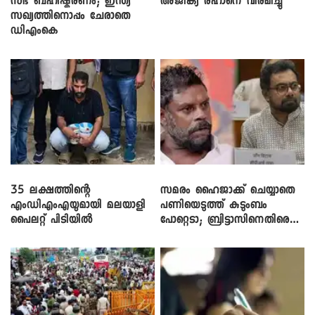
സഭ ബഹിഷ്കരണം; ഇന്ത്യ
അജിങ്ക്യ രഹാനെ വിരമിച്ചു
സഖ്യത്തിനൊപ്പം ചേരാതെ
ഡിഎംകെ
35 ലക്ഷത്തിന്റെ
സമരം ഹൈജാക്ക് ചെയ്യാതെ
എംഡിഎംഎയുമായി മലയാളി
പണിയെടുത്ത് കുടുംബം
പൈലറ്റ് പിടിയിൽ
പോറ്റെടാ; ബ്രിട്ടാസിനെതിരെ
നടൻ വിനായകൻ