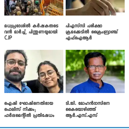
മധ്യപ്രദേശിൽ കർഷകരുടെ
പിഎസ്‌സി പരീക്ഷാ
വൻ മാർച്ച്, പിന്തുണയുമായി
ക്രമക്കേ‌ടിൽ ക്രൈംബ്രാഞ്ച്
CJP
എഫ്ഐആർ
ഐഷി ഘോഷിനെതിരായ
ടി.ജി. മോഹൻദാസിനെ
പൊലീസ് നീക്കം;
കൈയൊഴിഞ്ഞ്
പാര്‍ലമെന്റിൽ പ്രതിഷേധം
ആർ.എസ്.എസ്