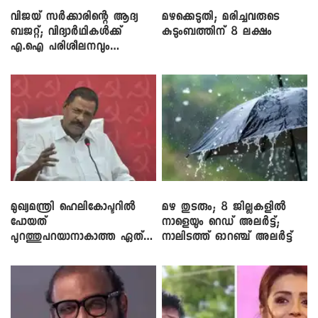
വിജയ് സർക്കാരിന്റെ ആദ്യ
മഴക്കെടുതി; മരിച്ചവരുടെ
ബജറ്റ്; വിദ്യാർഥികൾക്ക്
കുടുംബത്തിന് 8 ലക്ഷം
എ.ഐ പരിശീലനവും
ലാപ്ടോപ്പുകളും
മുഖ്യമന്ത്രി ഹെലികോപ്ടറിൽ
മഴ തുടരും; 8 ജില്ലകളിൽ
പോയത്
നാളെയും റെഡ് അലർട്ട്;
പുറത്തുപറയാനാകാത്ത ഏത്
നാലിടത്ത് ഓറഞ്ച് അലർട്ട്
ഡീലിന്? ; എംവി ​ഗോവിന്ദൻ