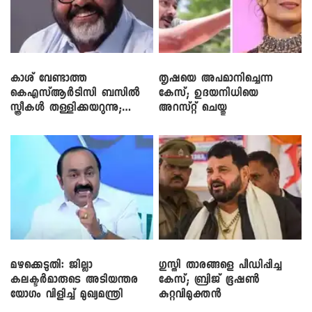
കാശ് വേണ്ടാത്ത
തൃഷയെ അപമാനിച്ചെന്ന
കെഎസ്ആർടിസി ബസിൽ
കേസ്; ഉദയനിധിയെ
സ്ത്രീകൾ തള്ളിക്കയറുന്നു;
അറസ്റ്റ് ചെയ്തു
സി.പി. ജോൺ
മഴക്കെടുതി: ജില്ലാ
​ഗുസ്തി താരങ്ങളെ പീഡിപ്പിച്ച
കലക്ടർമാരുടെ അടിയന്തര
കേസ്; ബ്രിജ് ഭൂഷൺ
യോഗം വിളിച്ച് മുഖ്യമന്ത്രി
കുറ്റവിമുക്തൻ