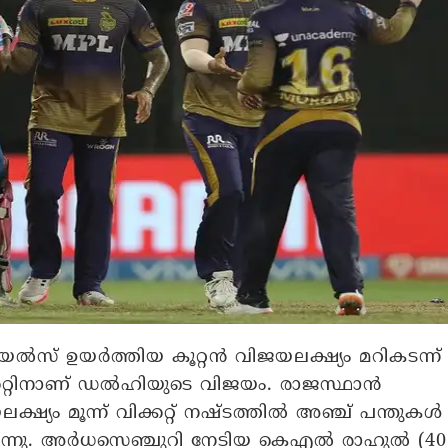
് ഉയർത്തിയ കൂറ്റൻ വിജയലക്ഷ്യം മറികടന്ന്
്കറ്റിനാണ് ഡൽഹിയുടെ വിജയം. രാജസ്ഥാൻ
ക്ഷ്യം മൂന്ന് വിക്കറ്റ് നഷ്ടത്തിൽ അഞ്ച് പന്തുകൾ
ന്നു. അർധസെഞ്ചുറി നേടിയ കെഎൽ രാഹുൽ (40