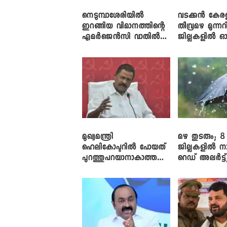
നെടുമ്പാശേരിയിൽ
വടക്കൻ കേര
ഇറങ്ങിയ വിമാനത്തിന്റെ
തീവ്രമഴ മുന്നറി
എമർജെൻസി വാതിൽ
ജില്ലകളിൽ ഓ
തുറക്കാൻ ശ്രമം
അലർട്ട്
മുഖ്യമന്ത്രി
മഴ തുടരും; 8
ഹെലികോപ്ടറിൽ പോയത്
ജില്ലകളിൽ ന
പുറത്തുപറയാനാകാത്ത
റെഡ് അലർട്ട്
ഏത് ഡീലിന്? ; എംവി ​
നാലിടത്ത് ഓറ
ഗോവിന്ദൻ
അലർട്ട്