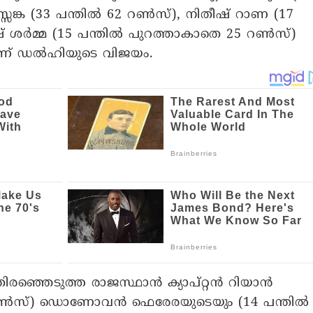
സ്സങ്ക (33 പന്തിൽ 62 റൺസ്), നിതീഷ് റാണ (17
 ശർമ്മ (15 പന്തിൽ പുറത്താകാതെ 25 റൺസ്)
ലാണ് ഡൽഹിയുടെ വിജയം.
തിരഞ്ഞെടുത്ത രാജസ്ഥാൻ ക്യാപ്റ്റൻ റിയാൻ
90 റൺസ്) ഡൊണോവൻ ഫെരേരയുടെയും (14 പന്തിൽ