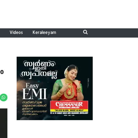
Videos
Keraleeyam
ം