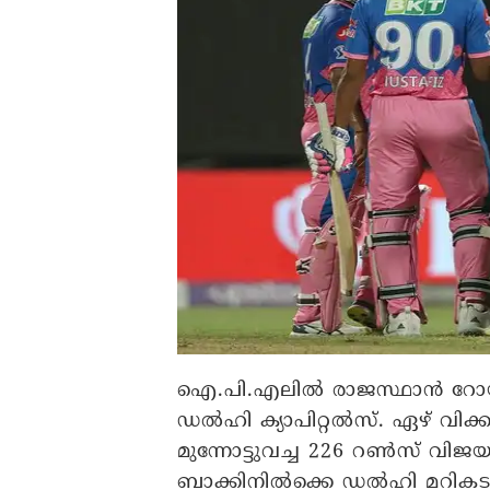
ഐ.പി.എലിൽ രാജസ്ഥാൻ റോയൽസ
ഡൽഹി ക്യാപിറ്റൽസ്. ഏഴ് വിക
മുന്നോട്ടുവച്ച 226 റൺസ് വിജയല
ബാക്കിനിൽക്കെ ഡൽഹി മറികട