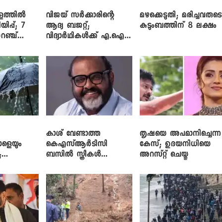
ളത്തിൽ
വിജയ് സർക്കാരിന്റെ
മഴക്കെടുതി; മരിച്ചവരുട
യിപ്പ്; 7
ആദ്യ ബജറ്റ്;
കുടുംബത്തിന് 8 ലക്ഷം
റഞ്ച്
വിദ്യാർഥികൾക്ക് എ.ഐ
പരിശീലനവും
ലാപ്ടോപ്പുകളും
കാശ് വേണ്ടാത്ത
തൃഷയെ അപമാനിച്ചെന്ന
ാളെയും
കെഎസ്ആർടിസി
കേസ്; ഉദയനിധിയെ
;
ബസിൽ സ്ത്രീകൾ
അറസ്റ്റ് ചെയ്തു
ഞ്ച്
തള്ളിക്കയറുന്നു; സി.പി.
ജോൺ