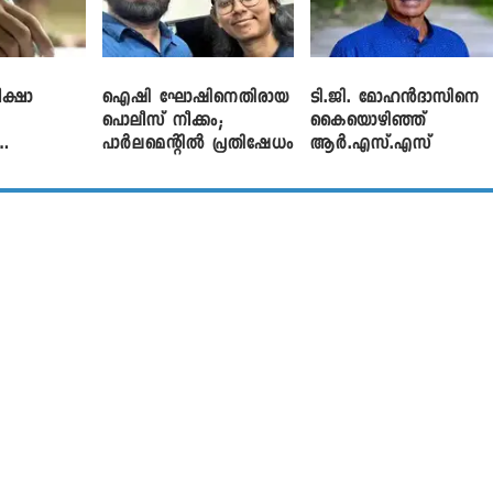
ക്ഷാ
ഐഷി ഘോഷിനെതിരായ
ടി.ജി. മോഹൻദാസിനെ
പൊലീസ് നീക്കം;
കൈയൊഴിഞ്ഞ്
പാര്‍ലമെന്റിൽ പ്രതിഷേധം
ആർ.എസ്.എസ്