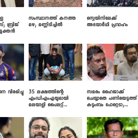
ളെ
സംസ്ഥാനത്ത് കനത്ത
സ്പെയിനിലേക്ക്
സ്; ബ്രിജ്
മഴ; മണ്ണിടിച്ചിൽ
അഭയാർഥി പ്രവാഹം
ിമുക്തൻ
െ വിരമിച്ചു
35 ലക്ഷത്തിന്റെ
സമരം ഹൈജാക്ക്
എംഡിഎംഎയുമായി
ചെയ്യാതെ പണിയെടുത്ത്
മലയാളി പൈലറ്റ്
കുടുംബം പോറ്റെടാ;
പിടിയിൽ
ബ്രിട്ടാസിനെതിരെ നടൻ
വിനായകൻ