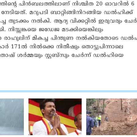
നത്തിന്റെ പിൻബലത്തിലാണ് നിശ്ചിത 20 ഓവറിൽ 6
 നേടിയത്. മറുപടി ബാറ്റിങ്ങിനിറങ്ങിയ ഡൽഹിക്ക്
കച്ച തുടക്കം നൽകി. ആദ്യ വിക്കറ്റിൽ ഇരുവരും ചേർന
്കി. നിസ്സങ്കയെ ജഡേജ മടക്കിയെങ്കിലും
ാണ രാഹുലിന് മികച്ച പിന്തുണ നൽകിയതോടെ ഡൽ
ോർ 171ൽ നിൽക്കെ നിതീഷും തൊട്ടുപിന്നാലെ
തോഷ് ശർമ്മയും സ്റ്റബ്‌സും ചേർന്ന് ഡൽഹിയെ