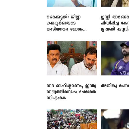
മഴക്കെടുതി: ജില്ലാ
​ഗുസ്തി താരങ്ങ
കലക്ടർമാരുടെ
പീഡിപ്പിച്ച കേ
അടിയന്തര യോഗം
ഭൂഷൺ കുറ്റവ
വിളിച്ച് മുഖ്യമന്ത്രി
സഭ ബഹിഷ്കരണം; ഇന്ത്യ
അജിങ്ക്യ രഹാന
സഖ്യത്തിനൊപ്പം ചേരാതെ
ഡിഎംകെ