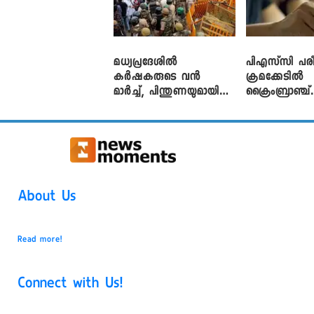
മധ്യപ്രദേശിൽ
പിഎസ്‌സി പരീ
കർഷകരുടെ വൻ
ക്രമക്കേ‌ടിൽ
മാർച്ച്, പിന്തുണയുമായി
ക്രൈംബ്രാഞ്ച്
CJP
എഫ്ഐആർ
About Us
Read more!
Connect with Us!