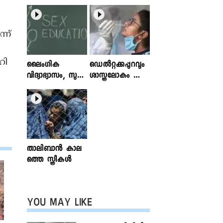
്ന്
ഹി
ലൈംഗിക
ഡെൽറ്റക്കപ്പുറവും
വിദ്യാഭ്യാസം, സുര
ശാസ്ത്രലോകം ശ്ര
ക്ഷിതവും അ
ദ്ധിക്കുന്ന വകഭേദ
ല്ലാത്തതുമായ സ്പ
ങ്ങൾ
ര്‍ശനങ്ങള്‍; ഇ
ന്‍ഫോക്ലിനിക്ക്
ലേഖനം
വായിക്കാം
താലിബാന്‍ കാല
ത്തെ സ്ത്രീകള്‍
YOU MAY LIKE