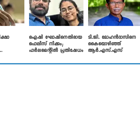
ക്ഷാ
ഐഷി ഘോഷിനെതിരായ
ടി.ജി. മോഹൻദാസിനെ
പൊലീസ് നീക്കം;
കൈയൊഴിഞ്ഞ്
പാര്‍ലമെന്റിൽ പ്രതിഷേധം
ആർ.എസ്.എസ്