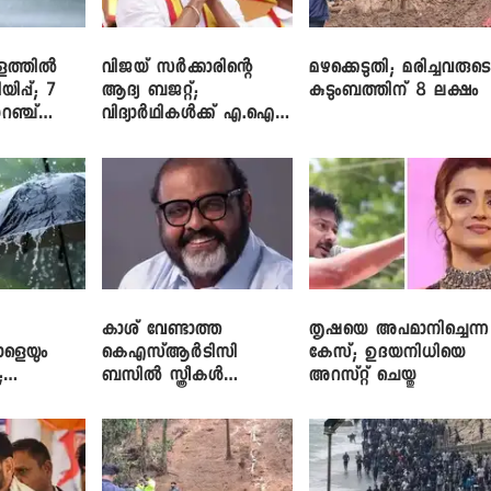
ളത്തിൽ
വിജയ് സർക്കാരിന്റെ
മഴക്കെടുതി; മരിച്ചവരുട
യിപ്പ്; 7
ആദ്യ ബജറ്റ്;
കുടുംബത്തിന് 8 ലക്ഷം
റഞ്ച്
വിദ്യാർഥികൾക്ക് എ.ഐ
പരിശീലനവും
ലാപ്ടോപ്പുകളും
കാശ് വേണ്ടാത്ത
തൃഷയെ അപമാനിച്ചെന്ന
ാളെയും
കെഎസ്ആർടിസി
കേസ്; ഉദയനിധിയെ
;
ബസിൽ സ്ത്രീകൾ
അറസ്റ്റ് ചെയ്തു
ഞ്ച്
തള്ളിക്കയറുന്നു; സി.പി.
ജോൺ