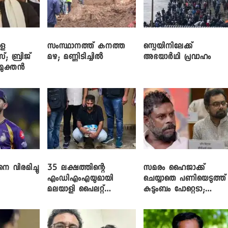
ളെ
സംസ്ഥാനത്ത് കനത്ത
സ്പെയിനിലേക്ക്
സ്; ബ്രിജ്
മഴ; മണ്ണിടിച്ചിൽ
അഭയാർഥി പ്രവാഹം
ിമുക്തൻ
െ വിരമിച്ചു
35 ലക്ഷത്തിന്റെ
സമരം ഹൈജാക്ക്
എംഡിഎംഎയുമായി
ചെയ്യാതെ പണിയെടുത്ത്
മലയാളി പൈലറ്റ്
കുടുംബം പോറ്റെടാ;
പിടിയിൽ
ബ്രിട്ടാസിനെതിരെ നടൻ
വിനായകൻ