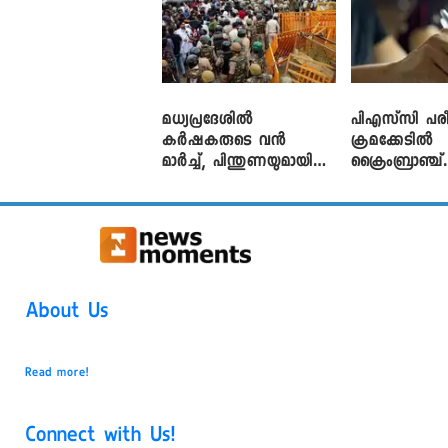
മധ്യപ്രദേശിൽ
പിഎസ്‌സി പരീ
കർഷകരുടെ വൻ
ക്രമക്കേ‌ടിൽ
മാർച്ച്, പിന്തുണയുമായി
ക്രൈംബ്രാഞ്ച്
CJP
എഫ്ഐആർ
About Us
Read more!
Connect with Us!