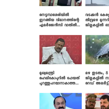
നെടുമ്പാശേരിയിൽ
വടക്കൻ കേര
ഇറങ്ങിയ വിമാനത്തിന്റെ
തീവ്രമഴ മുന്നറി
എമർജെൻസി വാതിൽ
ജില്ലകളിൽ ഓ
തുറക്കാൻ ശ്രമം
അലർട്ട്
മുഖ്യമന്ത്രി
മഴ തുടരും; 8
ഹെലികോപ്ടറിൽ പോയത്
ജില്ലകളിൽ ന
പുറത്തുപറയാനാകാത്ത
റെഡ് അലർട്ട്
ഏത് ഡീലിന്? ; എംവി ​
നാലിടത്ത് ഓറ
ഗോവിന്ദൻ
അലർട്ട്