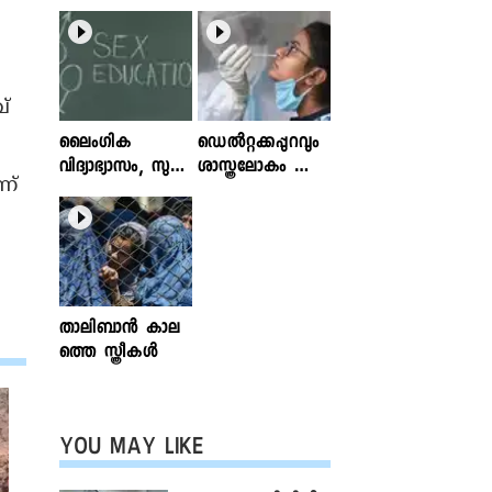
വ്
ലൈംഗിക
ഡെൽറ്റക്കപ്പുറവും
വിദ്യാഭ്യാസം, സുര
ശാസ്ത്രലോകം ശ്ര
ന്
ക്ഷിതവും അ
ദ്ധിക്കുന്ന വകഭേദ
ല്ലാത്തതുമായ സ്പ
ങ്ങൾ
ര്‍ശനങ്ങള്‍; ഇ
ന്‍ഫോക്ലിനിക്ക്
ലേഖനം
വായിക്കാം
താലിബാന്‍ കാല
ത്തെ സ്ത്രീകള്‍
YOU MAY LIKE