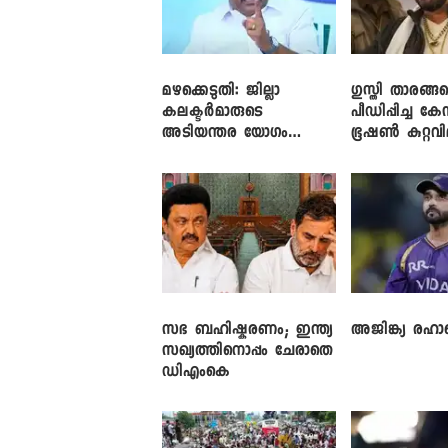
മഴക്കെടുതി: ജില്ലാ
​ഗുസ്തി താരങ്ങ
കലക്ടർമാരുടെ
പീഡിപ്പിച്ച കേ
അടിയന്തര യോഗം
ഭൂഷൺ കുറ്റവ
വിളിച്ച് മുഖ്യമന്ത്രി
സഭ ബഹിഷ്കരണം; ഇന്ത്യ
അജിങ്ക്യ രഹാന
സഖ്യത്തിനൊപ്പം ചേരാതെ
ഡിഎംകെ