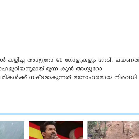
ങൾ കളിച്ച അ​ഗ്യൂറോ 41 ​ഗോളുകളും നേടി. ലയണ
ഹമുറിയനുമായിരുന്ന കുൻ അ​ഗ്യൂറോ
്രേമികൾക്ക് നഷ്ടമാകുന്നത് മനോഹരമായ നിരവധി 