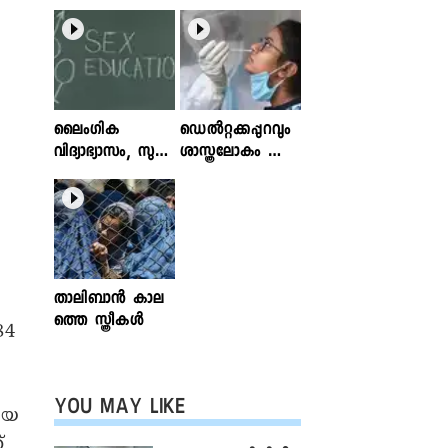
ലൈംഗിക
ഡെൽറ്റക്കപ്പുറവും
വിദ്യാഭ്യാസം, സുര
ശാസ്ത്രലോകം ശ്ര
ക്ഷിതവും അ
ദ്ധിക്കുന്ന വകഭേദ
ല്ലാത്തതുമായ സ്പ
ങ്ങൾ
ര്‍ശനങ്ങള്‍; ഇ
ന്‍ഫോക്ലിനിക്ക്
ലേഖനം
വായിക്കാം
താലിബാന്‍ കാല
.
ത്തെ സ്ത്രീകള്‍
4 ​
YOU MAY LIKE
ിയ
്