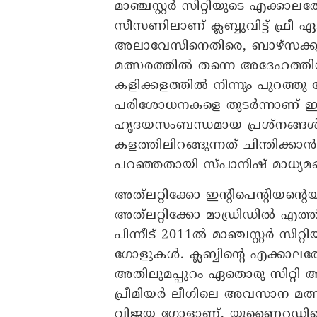
മാഞ്ചസ്റ്റർ സിറ്റിയുടെ എക്
സീസണിലാണ് ക്ലബ്ബുവിട്ട് ഫ്രീ
അലാവേസിനെതിരെ, ബാഴ്സക്കു 
മത്സരത്തിൽ തന്നെ അദേഹത്ത
കളിക്കളത്തിൽ നിന്നും പുറത്തു 
പരിശോധനകളെ തുടർ‍ന്നാണ് ഇ
ഹൃദയസംബന്ധമായ പ്രശ്നങ്ങൾ വ
കളത്തിലിറങ്ങുന്നത് ചിന്തിക്ക
പറഞ്ഞതായി സ്പാനിഷ് മാധ്യമങ്
അത്‍ലറ്റിക്കോ ഇന്റിപെന്റിയന്റ
അത്‍ലറ്റിക്കോ മാഡ്രിഡിൽ എത്
പിന്നീട് 2011ൽ മാഞ്ചസ്റ്റർ സി
ഗോളുകൾ. ക്ലബ്ബിന്റെ എക്കാല
അതിലുമപ്പുറം ഏതൊരു സിറ്റി ആ
പ്രീമിയർ ലീ​​ഗിലെ അവസാന മത്
വിജയ ​ഗോളാണ്. യുണൈറ്റഡിനെ പ