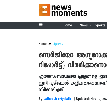
Home
News
Sports
Home
Sports
സെർജിയോ അ​ഗ്യൂറോക്ക
റിപ്പോർട്ട്; വിരമിക്കാന
ഹൃദയസംബന്ധമായ പ്രശ്നങ്ങളെ തുടർന്ന
ഇനി ഫുട്ബോൾ കളിക്കരുതെന്നാണ്
നിർ‍ദേശിച്ചത്
|
By
satheesh eriyalath
Updated: Nov 12, 202