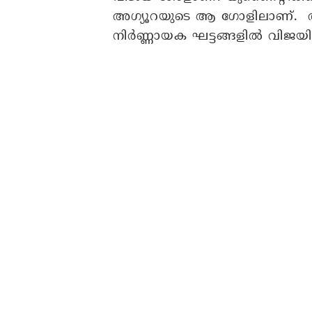
അ​ഗ്യൂറയുടെ ആ ​ഗോളിലാണ്
നിർണ്ണായക ഘട്ടങ്ങളിൽ വിജയിപ