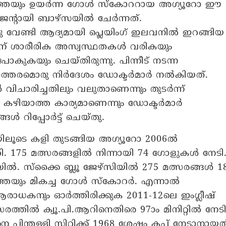
കാലത്തേയും ഉയർന്ന ​ഗോൾ സ്കോററായ അ​ഗ്യൂറോ ഈ
 ഏജന്റായി ബാഴ്സയിൽ ചേർന്നത്.
വേണ്ടി ആദ്യമായി പ്ലെയിം​ഗ് ഇലവനിൽ ഇറങ്ങിയ
ിന് ശാരീരിക അസ്വസ്ഥതകൾ വരികയും
പോകുകയും ചെയ്തിരുന്നു. പിന്നീട് നടന്ന
ത്തരമൊരു നിർ​ദേശം ഡോക്ടർമാർ നൽകിയത്.
ിചാരിച്ചതിലും വലുതാണെന്നും തുടർന്ന്
ാൻ കഴിയാത്ത കാര്യമാണെന്നും ഡോക്ടർമാർ
ങൾ റിപ്പോർട്ട് ചെയ്തു.
െയിലൂടെ കളി തു‌ടങ്ങിയ അ​ഗ്യൂറോ 2006ൽ
തി. 175 മത്സരങ്ങളിൽ നിന്നായി 74 ​ഗോളുകൾ നേടി
റ്റിയിൽ. സ്ക്കൈ ബ്ലൂ ജേഴ്സിയിൽ 275 മത്സരങ്ങൾ 18
ത്തേയും മികച്ച ​ഗോൾ സ്കോറർ. എന്നാൽ
രാധകനും ഓർത്തിരിക്കുക 2011-12ലെ ഇം​ഗ്ലീഷ്
സരത്തിൽ ക്വൂ.പി.ആറിനെതിരെ 97ാം മിനിറ്റിൽ നേട
ിന്തള്ളി സിറ്റിക്ക് 1968 ശേഷം കപ്പ് നേടാനായത