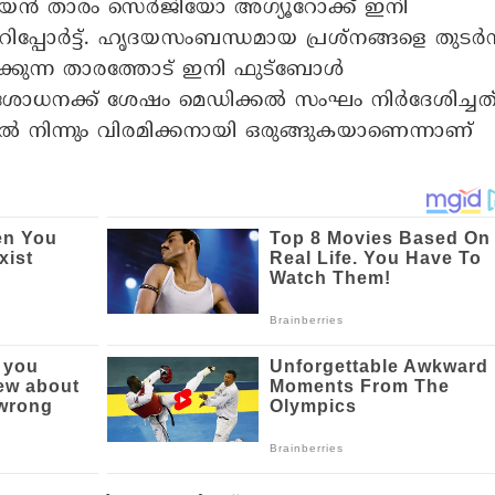
ൻ താരം സെർജിയോ അ​ഗ്യൂറോക്ക് ഇനി
റിപ്പോർട്ട്. ഹൃദയസംബന്ധമായ പ്രശ്നങ്ങളെ തുടർന്
ിൽക്കുന്ന താരത്തോ‌ട് ഇനി ഫുട്ബോൾ
രിശോധനക്ക് ശേഷം മെഡിക്കൽ സംഘം നിർ‍ദേശിച്ചത്
ൽ നിന്നും വിരമിക്കനായി ഒരുങ്ങുകയാണെന്നാണ്