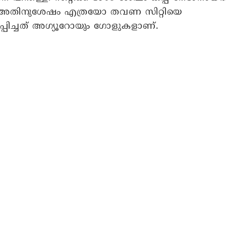
. അതിനുശേഷം എത്രയോ തവണ സിറ്റിയെ
്പിച്ചത് അ​ഗ്യൂറോയും ​ഗോളുകളാണ്.