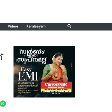
Videos
Keraleeyam
്