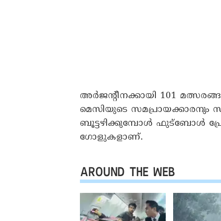
അർജന്റീനക്കായി 101 മത്സരങ്
മെസിയുടെ സമപ്രായക്കാരനും സ
ബൂട്ടഴിക്കുമ്പോൾ ഫുട്ബോൾ പ
ഗോളുകളാണ്.
AROUND THE WEB