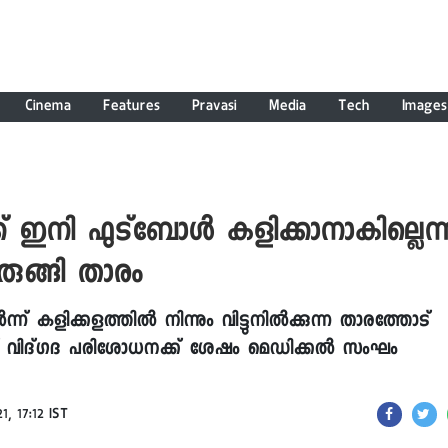
Cinema
Features
Pravasi
Media
Tech
Images
് ഇനി ഫുട്ബോൾ കളിക്കാനാകില്ലെന്ന
ൊരുങ്ങി താരം
് കളിക്കളത്തിൽ നിന്നും വിട്ടുനിൽക്കുന്ന താരത്തോ‌ട്
 വിദ്​ഗദ പരിശോധനക്ക് ശേഷം മെഡിക്കൽ സംഘം
1, 17:12 IST