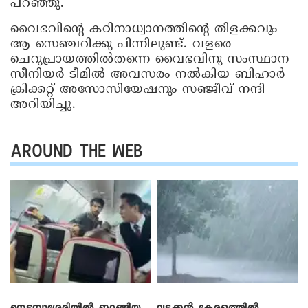
പറഞ്ഞു.
വൈഭവിന്റെ കഠിനാധ്വാനത്തിന്റെ തിളക്കവും
ആ സെഞ്ചറിക്കു പിന്നിലുണ്ട്. വളരെ
ചെറുപ്രായത്തിൽതന്നെ വൈഭവിനു സംസ്ഥാന
സീനിയർ ടീമിൽ അവസരം നൽകിയ ബിഹാർ
ക്രിക്കറ്റ് അസോസിയേഷനും സഞ്ജീവ് നന്ദി
അറിയിച്ചു.
AROUND THE WEB