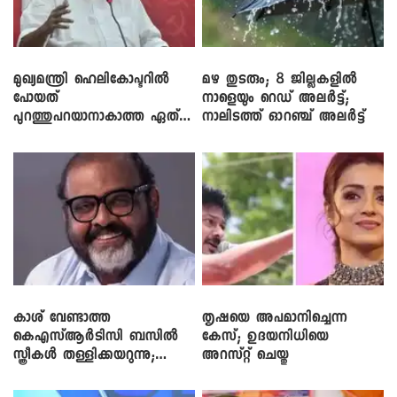
മുഖ്യമന്ത്രി ഹെലികോപ്ടറിൽ
മഴ തുടരും; 8 ജില്ലകളിൽ
പോയത്
നാളെയും റെഡ് അലർട്ട്;
പുറത്തുപറയാനാകാത്ത ഏത്
നാലിടത്ത് ഓറഞ്ച് അലർട്ട്
ഡീലിന്? ; എംവി ​ഗോവിന്ദൻ
കാശ് വേണ്ടാത്ത
തൃഷയെ അപമാനിച്ചെന്ന
കെഎസ്ആർടിസി ബസിൽ
കേസ്; ഉദയനിധിയെ
സ്ത്രീകൾ തള്ളിക്കയറുന്നു;
അറസ്റ്റ് ചെയ്തു
സി.പി. ജോൺ