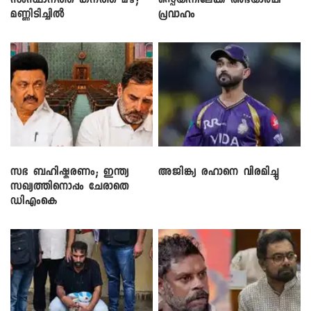
സംസ്ഥാനത്ത് കനത്ത മഴ;
സ്പെയിനിലേക്ക് അഭയാർഥി
മണ്ണിടിച്ചിൽ
പ്രവാഹം
സഭ ബഹിഷ്കരണം; ഇന്ത്യ
അജിങ്ക്യ രഹാനെ വിരമിച്ചു
സഖ്യത്തിനൊപ്പം ചേരാതെ
ഡിഎംകെ