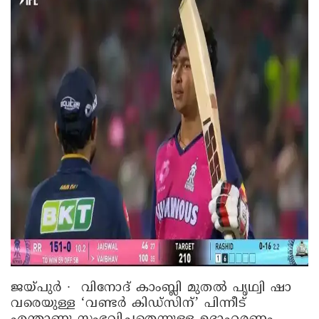
ജയ്പുർ ∙ വിനോദ് കാംബ്ലി മുതൽ പൃഥ്വി ഷാ
വരെയുള്ള ‘വണ്ടർ കിഡ്സിന്’ പിന്നീട്