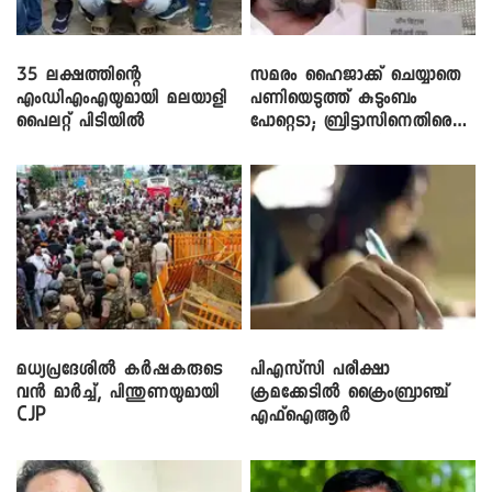
35 ലക്ഷത്തിന്റെ
സമരം ഹൈജാക്ക് ചെയ്യാതെ
എംഡിഎംഎയുമായി മലയാളി
പണിയെടുത്ത് കുടുംബം
പൈലറ്റ് പിടിയിൽ
പോറ്റെടാ; ബ്രിട്ടാസിനെതിരെ
നടൻ വിനായകൻ
മധ്യപ്രദേശിൽ കർഷകരുടെ
പിഎസ്‌സി പരീക്ഷാ
വൻ മാർച്ച്, പിന്തുണയുമായി
ക്രമക്കേ‌ടിൽ ക്രൈംബ്രാഞ്ച്
CJP
എഫ്ഐആർ