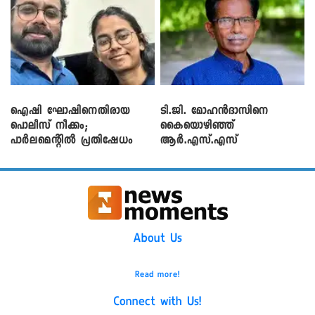
ഐഷി ഘോഷിനെതിരായ
ടി.ജി. മോഹൻദാസിനെ
പൊലീസ് നീക്കം;
കൈയൊഴിഞ്ഞ്
പാര്‍ലമെന്റിൽ പ്രതിഷേധം
ആർ.എസ്.എസ്
About Us
Read more!
Connect with Us!