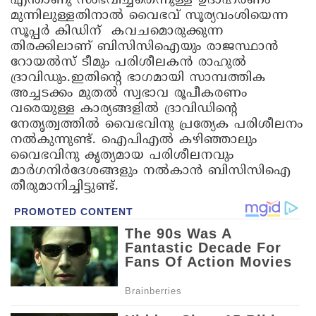
എന്താണു സംഭവിച്ചതെന്നുള്ള ഉദാഹരണം
മുന്നിലുള്ളതിനാൽ വൈഭവ് സൂര്യവംശിയെന്ന
സൂപ്പർ കിഡിന് കവചമൊരുക്കുന്ന
തിരക്കിലാണ് ബിസിസിഐയും രാജസ്ഥാൻ
റോയൽസ് ടീമും പരിശീലകൻ രാഹുൽ
ദ്രാവിഡും.ഇതിന്റെ ഭാഗമായി സാമ്പത്തിക
അച്ചടക്കം മുതൽ സ്വഭാവ രൂപീകരണം
വരെയുള്ള കാര്യങ്ങളി‍ൽ ദ്രാവിഡിന്റെ
നേതൃത്വത്തിൽ വൈഭവിനു പ്രത്യേക പരിശീലനം
നൽകുന്നുണ്ട്. ഐപിഎൽ കഴിഞ്ഞാലും
വൈഭവിനു കൃത്യമായ പരിശീലനവും
മാർഗനിർദേശങ്ങളും നൽകാൻ ബിസിസിഐ
തീരുമാനിച്ചിട്ടുണ്ട്.