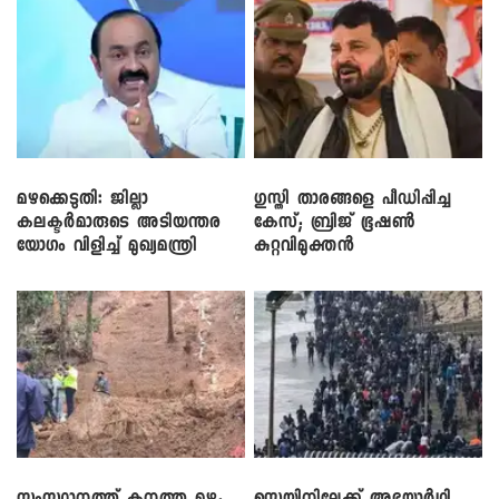
മഴക്കെടുതി: ജില്ലാ
​ഗുസ്തി താരങ്ങളെ പീഡിപ്പിച്ച
കലക്ടർമാരുടെ അടിയന്തര
കേസ്; ബ്രിജ് ഭൂഷൺ
യോഗം വിളിച്ച് മുഖ്യമന്ത്രി
കുറ്റവിമുക്തൻ