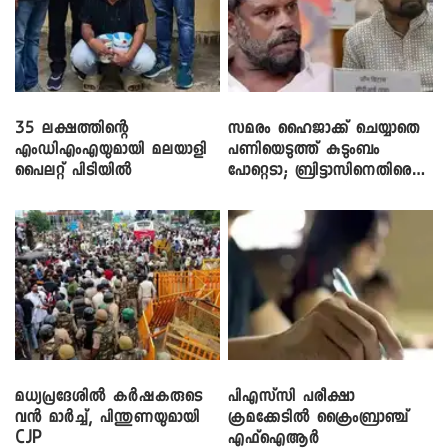
35 ലക്ഷത്തിന്റെ
സമരം ഹൈജാക്ക് ചെയ്യാതെ
എംഡിഎംഎയുമായി മലയാളി
പണിയെടുത്ത് കുടുംബം
പൈലറ്റ് പിടിയിൽ
പോറ്റെടാ; ബ്രിട്ടാസിനെതിരെ
നടൻ വിനായകൻ
മധ്യപ്രദേശിൽ കർഷകരുടെ
പിഎസ്‌സി പരീക്ഷാ
വൻ മാർച്ച്, പിന്തുണയുമായി
ക്രമക്കേ‌ടിൽ ക്രൈംബ്രാഞ്ച്
CJP
എഫ്ഐആർ