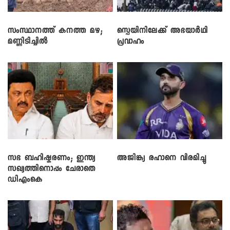
സംസ്ഥാനത്ത് കനത്ത മഴ;
സ്പെയിനിലേക്ക് അഭയാർഥി
മണ്ണിടിച്ചിൽ
പ്രവാഹം
സഭ ബഹിഷ്കരണം; ഇന്ത്യ
അജിങ്ക്യ രഹാനെ വിരമിച്ചു
സഖ്യത്തിനൊപ്പം ചേരാതെ
ഡിഎംകെ