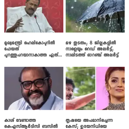
മുഖ്യമന്ത്രി ഹെലികോപ്ടറിൽ
മഴ തുടരും; 8 ജില്ലകളിൽ
പോയത്
നാളെയും റെഡ് അലർട്ട്;
പുറത്തുപറയാനാകാത്ത ഏത്
നാലിടത്ത് ഓറഞ്ച് അലർട്ട്
ഡീലിന്? ; എംവി ​ഗോവിന്ദൻ
കാശ് വേണ്ടാത്ത
തൃഷയെ അപമാനിച്ചെന്ന
കെഎസ്ആർടിസി ബസിൽ
കേസ്; ഉദയനിധിയെ