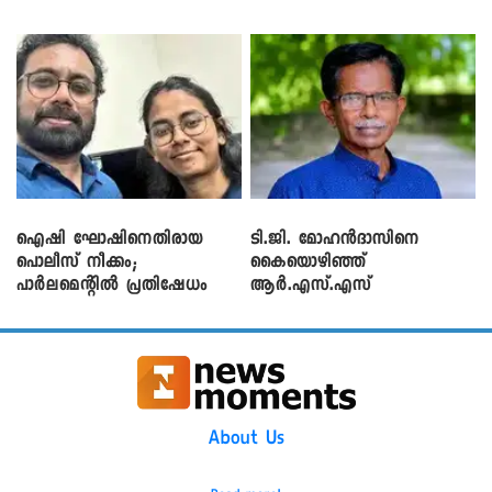
ഐഷി ഘോഷിനെതിരായ
ടി.ജി. മോഹൻദാസിനെ
പൊലീസ് നീക്കം;
കൈയൊഴിഞ്ഞ്
പാര്‍ലമെന്റിൽ പ്രതിഷേധം
ആർ.എസ്.എസ്
About Us