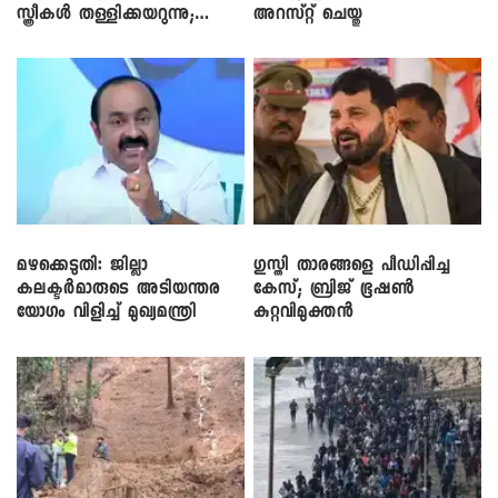
സ്ത്രീകൾ തള്ളിക്കയറുന്നു;
അറസ്റ്റ് ചെയ്തു
സി.പി. ജോൺ
മഴക്കെടുതി: ജില്ലാ
​ഗുസ്തി താരങ്ങളെ പീഡിപ്പിച്ച
കലക്ടർമാരുടെ അടിയന്തര
കേസ്; ബ്രിജ് ഭൂഷൺ
യോഗം വിളിച്ച് മുഖ്യമന്ത്രി
കുറ്റവിമുക്തൻ