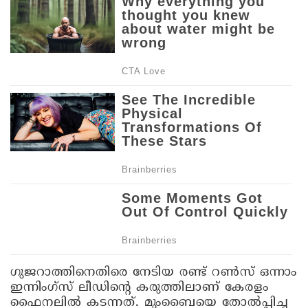
ഗുജറാത്തിനെതിരെ നേടിയ രണ്ട് റണ്‍സ് ഒന്നാം
ഇന്നിംഗ്‌സ് ലീഡിന്റെ കരുത്തിലാണ് കേരളം
ഫൈനലില്‍ കടന്നത്. മുംബൈയെ തോല്‍പ്പിച്ച