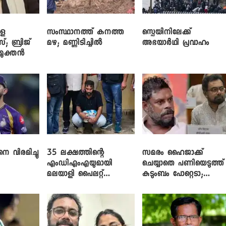
ളെ
സംസ്ഥാനത്ത് കനത്ത
സ്പെയിനിലേക്ക്
സ്; ബ്രിജ്
മഴ; മണ്ണിടിച്ചിൽ
അഭയാർഥി പ്രവാഹം
ിമുക്തൻ
െ വിരമിച്ചു
35 ലക്ഷത്തിന്റെ
സമരം ഹൈജാക്ക്
എംഡിഎംഎയുമായി
ചെയ്യാതെ പണിയെടുത്ത്
മലയാളി പൈലറ്റ്
കുടുംബം പോറ്റെടാ;
പിടിയിൽ
ബ്രിട്ടാസിനെതിരെ നടൻ
വിനായകൻ