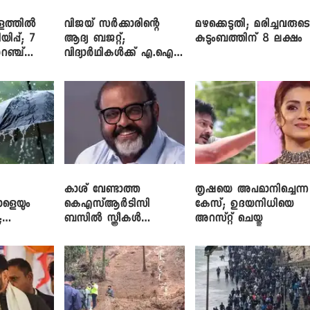
ളത്തിൽ
വിജയ് സർക്കാരിന്റെ
മഴക്കെടുതി; മരിച്ചവരുട
യിപ്പ്; 7
ആദ്യ ബജറ്റ്;
കുടുംബത്തിന് 8 ലക്ഷം
റഞ്ച്
വിദ്യാർഥികൾക്ക് എ.ഐ
പരിശീലനവും
ലാപ്ടോപ്പുകളും
കാശ് വേണ്ടാത്ത
തൃഷയെ അപമാനിച്ചെന്ന
ാളെയും
കെഎസ്ആർടിസി
കേസ്; ഉദയനിധിയെ
;
ബസിൽ സ്ത്രീകൾ
അറസ്റ്റ് ചെയ്തു
ഞ്ച്
തള്ളിക്കയറുന്നു; സി.പി.
ജോൺ