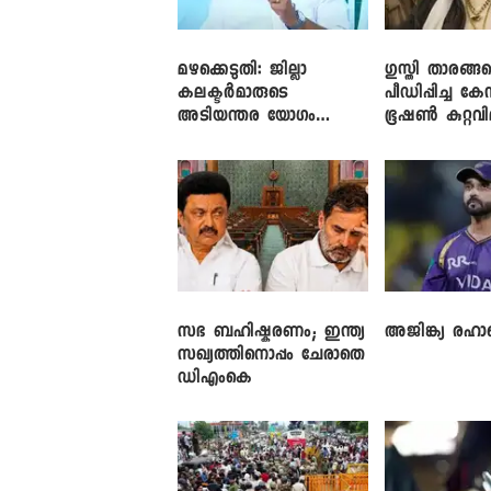
മഴക്കെടുതി: ജില്ലാ
​ഗുസ്തി താരങ്ങ
കലക്ടർമാരുടെ
പീഡിപ്പിച്ച കേ
അടിയന്തര യോഗം
ഭൂഷൺ കുറ്റവ
വിളിച്ച് മുഖ്യമന്ത്രി
സഭ ബഹിഷ്കരണം; ഇന്ത്യ
അജിങ്ക്യ രഹാന
സഖ്യത്തിനൊപ്പം ചേരാതെ
ഡിഎംകെ