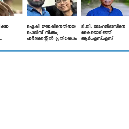
ക്ഷാ
ഐഷി ഘോഷിനെതിരായ
ടി.ജി. മോഹൻദാസിനെ
പൊലീസ് നീക്കം;
കൈയൊഴിഞ്ഞ്
പാര്‍ലമെന്റിൽ പ്രതിഷേധം
ആർ.എസ്.എസ്