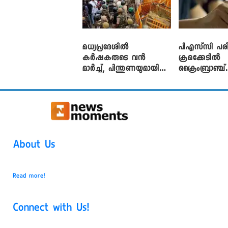
മധ്യപ്രദേശിൽ
പിഎസ്‌സി പരീ
കർഷകരുടെ വൻ
ക്രമക്കേ‌ടിൽ
മാർച്ച്, പിന്തുണയുമായി
ക്രൈംബ്രാഞ്ച്
CJP
എഫ്ഐആർ
About Us
Read more!
Connect with Us!