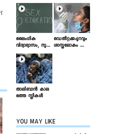
്
ലൈംഗിക
ഡെൽറ്റക്കപ്പുറവും
വിദ്യാഭ്യാസം, സുര
ശാസ്ത്രലോകം ശ്ര
ക്ഷിതവും അ
ദ്ധിക്കുന്ന വകഭേദ
ല്ലാത്തതുമായ സ്പ
ങ്ങൾ
ര്‍ശനങ്ങള്‍; ഇ
ന്‍ഫോക്ലിനിക്ക്
ലേഖനം
വായിക്കാം
താലിബാന്‍ കാല
ത്തെ സ്ത്രീകള്‍
YOU MAY LIKE