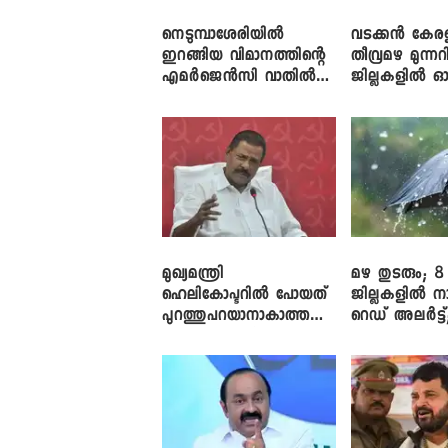
നെടുമ്പാശേരിയിൽ
വടക്കൻ കേര
ഇറങ്ങിയ വിമാനത്തിന്റെ
തീവ്രമഴ മുന്നറി
എമർജെൻസി വാതിൽ
ജില്ലകളിൽ ഓ
തുറക്കാൻ ശ്രമം
അലർട്ട്
മുഖ്യമന്ത്രി
മഴ തുടരും; 8
ഹെലികോപ്ടറിൽ പോയത്
ജില്ലകളിൽ ന
പുറത്തുപറയാനാകാത്ത
റെഡ് അലർട്ട്
ഏത് ഡീലിന്? ; എംവി ​
നാലിടത്ത് ഓറ
ഗോവിന്ദൻ
അലർട്ട്