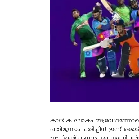
കായിക ലോകം ആവേശത്തോടെ കാത്
പതിമൂന്നാം പതിപ്പിന് ഇന്ന് ക
ഇംഗ്ളണ്ട് റണ്ണറപ്പായ ന്യൂസി