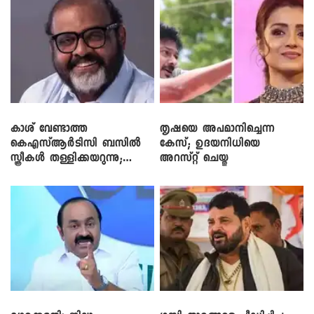
കാശ് വേണ്ടാത്ത
തൃഷയെ അപമാനിച്ചെന്ന
കെഎസ്ആർടിസി ബസിൽ
കേസ്; ഉദയനിധിയെ
സ്ത്രീകൾ തള്ളിക്കയറുന്നു;
അറസ്റ്റ് ചെയ്തു
സി.പി. ജോൺ