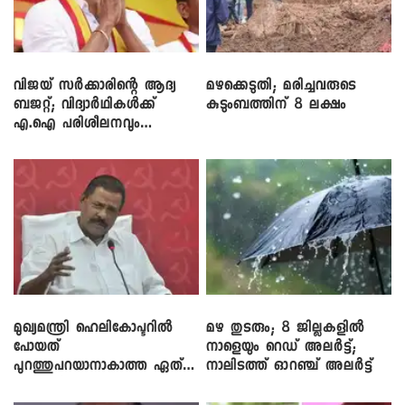
വിജയ് സർക്കാരിന്റെ ആദ്യ
മഴക്കെടുതി; മരിച്ചവരുടെ
ബജറ്റ്; വിദ്യാർഥികൾക്ക്
കുടുംബത്തിന് 8 ലക്ഷം
എ.ഐ പരിശീലനവും
ലാപ്ടോപ്പുകളും
മുഖ്യമന്ത്രി ഹെലികോപ്ടറിൽ
മഴ തുടരും; 8 ജില്ലകളിൽ
പോയത്
നാളെയും റെഡ് അലർട്ട്;
പുറത്തുപറയാനാകാത്ത ഏത്
നാലിടത്ത് ഓറഞ്ച് അലർട്ട്
ഡീലിന്? ; എംവി ​ഗോവിന്ദൻ