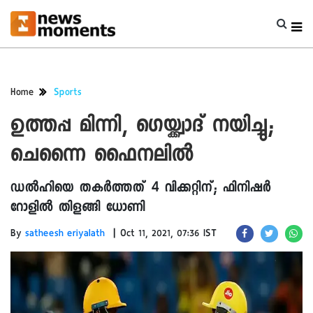
Home
Sports
ഉത്തപ്പ മിന്നി, ഗെയ്ക്ക്വാദ് നയിച്ചു;
ചെന്നൈ ഫൈനലിൽ
ഡൽഹിയെ തകർത്തത് 4 വിക്കറ്റിന്; ഫിനിഷർ
റോളിൽ തിളങ്ങി ധോണി
|
By
satheesh eriyalath
Oct 11, 2021, 07:36 IST