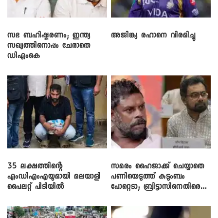
സഭ ബഹിഷ്കരണം; ഇന്ത്യ
അജിങ്ക്യ രഹാനെ വിരമിച്ചു
സഖ്യത്തിനൊപ്പം ചേരാതെ
ഡിഎംകെ
35 ലക്ഷത്തിന്റെ
സമരം ഹൈജാക്ക് ചെയ്യാതെ
എംഡിഎംഎയുമായി മലയാളി
പണിയെടുത്ത് കുടുംബം
പൈലറ്റ് പിടിയിൽ
പോറ്റെടാ; ബ്രിട്ടാസിനെതിരെ
നടൻ വിനായകൻ