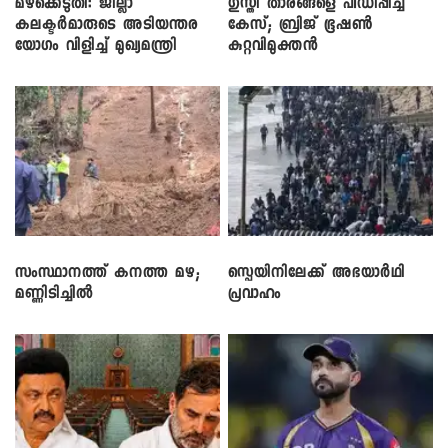
മഴക്കെടുതി: ജില്ലാ
​ഗുസ്തി താരങ്ങളെ പീഡിപ്പിച്ച
കലക്ടർമാരുടെ അടിയന്തര
കേസ്; ബ്രിജ് ഭൂഷൺ
യോഗം വിളിച്ച് മുഖ്യമന്ത്രി
കുറ്റവിമുക്തൻ
സംസ്ഥാനത്ത് കനത്ത മഴ;
സ്പെയിനിലേക്ക് അഭയാർഥി
മണ്ണിടിച്ചിൽ
പ്രവാഹം