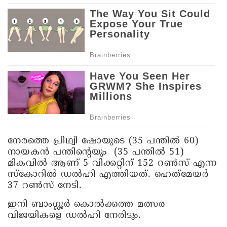
നേരത്തെ പ്രിഥ്വി ഷോയുടെ (35 പന്തിൽ 60)
നായകൻ പന്തിന്റെയും (35 പന്തിൽ 51)
മികവിൽ ആണ് 5 വിക്കറ്റിന് 152 റൺസ് എന്ന
സ്കോറിൽ ഡൽഹി എത്തിയത്. ഹെത്‌മേയർ
37 റൺസ് നേടി.
ഇനി ബാംഗ്ലൂർ കൊൽക്കത്ത മത്സര
വിജയികളെ ഡൽഹി നേരിടും.