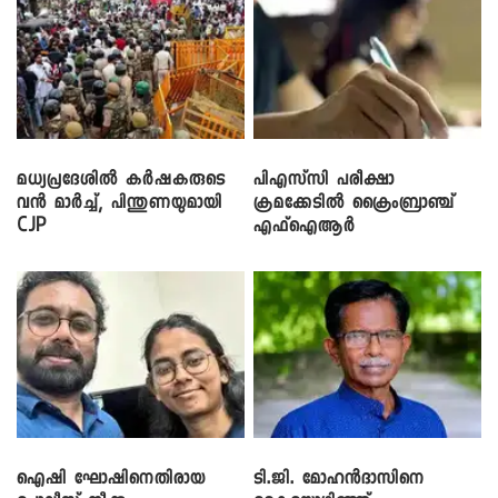
മധ്യപ്രദേശിൽ കർഷകരുടെ
പിഎസ്‌സി പരീക്ഷാ
വൻ മാർച്ച്, പിന്തുണയുമായി
ക്രമക്കേ‌ടിൽ ക്രൈംബ്രാഞ്ച്
CJP
എഫ്ഐആർ
ഐഷി ഘോഷിനെതിരായ
ടി.ജി. മോഹൻദാസിനെ