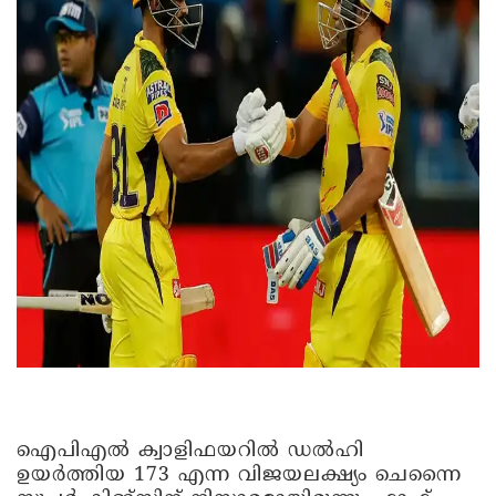
ഐപിഎൽ ക്വാളിഫയറിൽ ഡൽഹി
ഉയർത്തിയ 173 എന്ന വിജയലക്ഷ്യം ചെന്നൈ