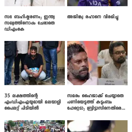
സഭ ബഹിഷ്കരണം; ഇന്ത്യ
അജിങ്ക്യ രഹാനെ വിരമിച്ചു
സഖ്യത്തിനൊപ്പം ചേരാതെ
ഡിഎംകെ
35 ലക്ഷത്തിന്റെ
സമരം ഹൈജാക്ക് ചെയ്യാതെ
എംഡിഎംഎയുമായി മലയാളി
പണിയെടുത്ത് കുടുംബം
പൈലറ്റ് പിടിയിൽ
പോറ്റെടാ; ബ്രിട്ടാസിനെതിരെ
നടൻ വിനായകൻ