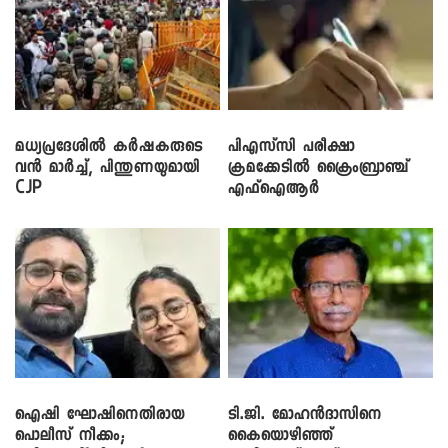
മധ്യപ്രദേശിൽ കർഷകരുടെ
പിഎസ്‌സി പരീക്ഷാ
വൻ മാർച്ച്, പിന്തുണയുമായി
ക്രമക്കേ‌ടിൽ ക്രൈംബ്രാഞ്ച്
CJP
എഫ്ഐആർ
ഐഷി ഘോഷിനെതിരായ
ടി.ജി. മോഹൻദാസിനെ
പൊലീസ് നീക്കം;
കൈയൊഴിഞ്ഞ്