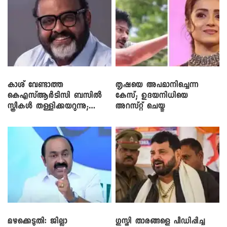
കാശ് വേണ്ടാത്ത
തൃഷയെ അപമാനിച്ചെന്ന
കെഎസ്ആർടിസി ബസിൽ
കേസ്; ഉദയനിധിയെ
സ്ത്രീകൾ തള്ളിക്കയറുന്നു;
അറസ്റ്റ് ചെയ്തു
സി.പി. ജോൺ
മഴക്കെടുതി: ജില്ലാ
​ഗുസ്തി താരങ്ങളെ പീഡിപ്പിച്ച