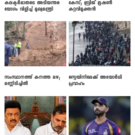
കലക്ടർമാരുടെ അടിയന്തര
കേസ്; ബ്രിജ് ഭൂഷൺ
യോഗം വിളിച്ച് മുഖ്യമന്ത്രി
കുറ്റവിമുക്തൻ
സംസ്ഥാനത്ത് കനത്ത മഴ;
സ്പെയിനിലേക്ക് അഭയാർഥി
മണ്ണിടിച്ചിൽ
പ്രവാഹം