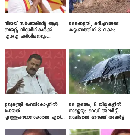
വിജയ് സർക്കാരിന്റെ ആദ്യ
മഴക്കെടുതി; മരിച്ചവരുടെ
ബജറ്റ്; വിദ്യാർഥികൾക്ക്
കുടുംബത്തിന് 8 ലക്ഷം
എ.ഐ പരിശീലനവും
ലാപ്ടോപ്പുകളും
മുഖ്യമന്ത്രി ഹെലികോപ്ടറിൽ
മഴ തുടരും; 8 ജില്ലകളിൽ
പോയത്
നാളെയും റെഡ് അലർട്ട്;
പുറത്തുപറയാനാകാത്ത ഏത്
നാലിടത്ത് ഓറഞ്ച് അലർട്ട്
ഡീലിന്? ; എംവി ​ഗോവിന്ദൻ